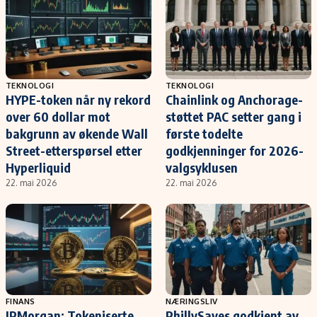
TEKNOLOGI
TEKNOLOGI
HYPE-token når ny rekord
Chainlink og Anchorage-
over 60 dollar mot
støttet PAC setter gang i
bakgrunn av økende Wall
første todelte
Street-etterspørsel etter
godkjenninger for 2026-
Hyperliquid
valgsyklusen
22. mai 2026
22. mai 2026
FINANS
NÆRINGSLIV
JPMorgan: Tokeniserte
PhillySaves godkjent av