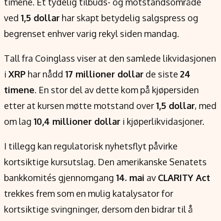
timene. Et tydelig tilbuds- og motstandsområde
ved
1,5 dollar
har skapt betydelig salgspress og
begrenset enhver varig rekyl siden mandag.
Tall fra Coinglass viser at den samlede likvidasjonen
i
XRP
har nådd
17 millioner dollar
de siste
24
timene
. En stor del av dette kom på kjøpersiden
etter at kursen møtte motstand over
1,5 dollar
, med
om lag
10,4 millioner dollar
i kjøperlikvidasjoner.
I tillegg kan regulatorisk nyhetsflyt påvirke
kortsiktige kursutslag. Den amerikanske Senatets
bankkomités gjennomgang
14. mai
av
CLARITY Act
trekkes frem som en mulig katalysator for
kortsiktige svingninger, dersom den bidrar til å