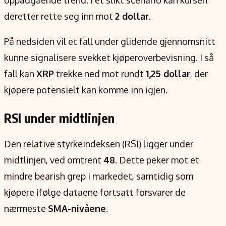
oppadgående trend. I et slikt scenario kan kursen
deretter rette seg inn mot
2 dollar
.
På nedsiden vil et fall under glidende gjennomsnitt
kunne signalisere svekket kjøperoverbevisning. I så
fall kan
XRP
trekke ned mot rundt
1,25 dollar
, der
kjøpere potensielt kan komme inn igjen.
RSI under midtlinjen
Den relative styrkeindeksen (RSI) ligger under
midtlinjen, ved omtrent
48
. Dette peker mot et
mindre bearish grep i markedet, samtidig som
kjøpere ifølge dataene fortsatt forsvarer de
nærmeste
SMA-nivåene
.