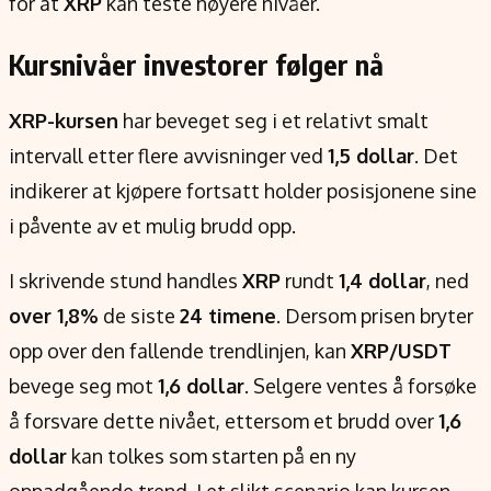
for at
XRP
kan teste høyere nivåer.
Kursnivåer investorer følger nå
XRP-kursen
har beveget seg i et relativt smalt
intervall etter flere avvisninger ved
1,5 dollar
. Det
indikerer at kjøpere fortsatt holder posisjonene sine
i påvente av et mulig brudd opp.
I skrivende stund handles
XRP
rundt
1,4 dollar
, ned
over 1,8%
de siste
24 timene
. Dersom prisen bryter
opp over den fallende trendlinjen, kan
XRP/USDT
bevege seg mot
1,6 dollar
. Selgere ventes å forsøke
å forsvare dette nivået, ettersom et brudd over
1,6
dollar
kan tolkes som starten på en ny