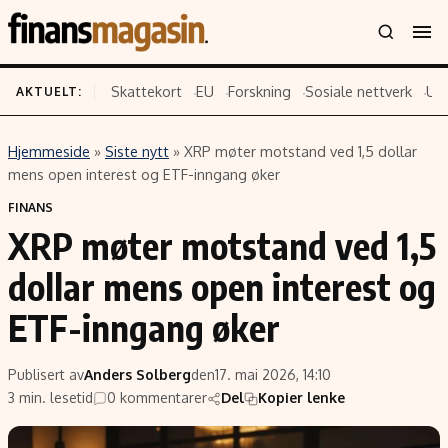
Skattekort
EU
Forskning
Sosiale nettverk
US
AKTUELT:
Hjemmeside
»
Siste nytt
»
XRP møter motstand ved 1,5 dollar
Innhold
Emner
mens open interest og ETF-inngang øker
Siste nytt
Næringsliv
FINANS
XRP møter motstand ved 1,5
Eiendom
Økonomi
Energi og klima
Politikk
dollar mens open interest og
Finans
Selskaper
ETF-inngang øker
Fritid
Teknologi
Hav og sjømat
Forbrukerrettigheter
Publisert av
Anders Solberg
den
17. mai 2026, 14:10
Verden
Aksjer
3 min. lesetid
0 kommentarer
Del
Kopier lenke