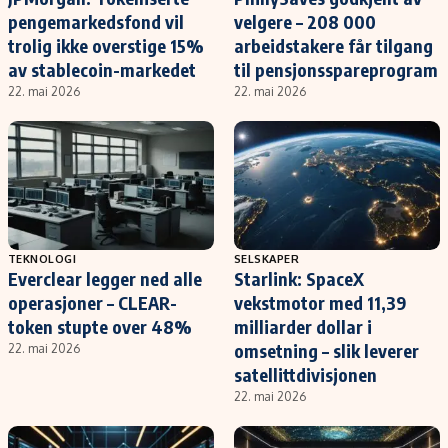
pengemarkedsfond vil
velgere – 208 000
trolig ikke overstige 15%
arbeidstakere får tilgang
av stablecoin-markedet
til pensjonsspareprogram
22. mai 2026
22. mai 2026
TEKNOLOGI
SELSKAPER
Everclear legger ned alle
Starlink: SpaceX
operasjoner – CLEAR-
vekstmotor med 11,39
token stupte over 48%
milliarder dollar i
omsetning – slik leverer
22. mai 2026
satellittdivisjonen
22. mai 2026