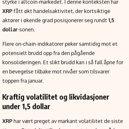
styrke i altcoin-markedet. I denne konteksten har
Verdensnyheter
XRP
Alt om penger på engelsk
fått økt handelsaktivitet, der kortsiktige
aktører i økende grad posisjonerer seg rundt
1,5
dollar
-sonen.
Flere on-chain-indikatorer peker samtidig mot et
potensielt brudd opp fra den pågående
konsolideringen. Et slikt brudd kan i så fall åpne for
en bevegelse tilbake mot nivåer som tilsvarer
toppen fra januar.
Kraftig volatilitet og likvidasjoner
under 1,5 dollar
XRP
har vært preget av markant volatilitet de siste