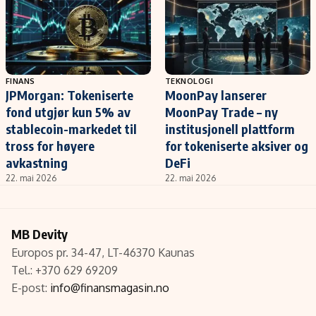
FINANS
TEKNOLOGI
JPMorgan: Tokeniserte
MoonPay lanserer
fond utgjør kun 5% av
MoonPay Trade – ny
stablecoin-markedet til
institusjonell plattform
tross for høyere
for tokeniserte aksiver og
avkastning
DeFi
22. mai 2026
22. mai 2026
MB Devity
Europos pr. 34-47, LT-46370 Kaunas
Tel.: +370 629 69209
E-post:
info@finansmagasin.no