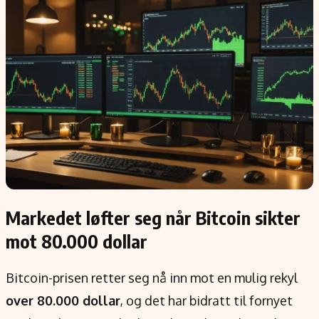
Populær
Retningslinjer
Forskning
Personvernerklæring
Google
Annonsepolicy
Kunstig intelligens
Brukervilkår
Infrastruktur
Cookiepolicy
BitCoin
Retningslinjer for rettelser
EU-Kommisjonen
Redaksjonell policy
Grønt skifte
Informasjon
Markedet løfter seg når Bitcoin sikter
Om oss
mot 80.000 dollar
Kontakt oss
Bitcoin-prisen retter seg nå inn mot en mulig rekyl
Forfattere og redaksjon
over 80.000 dollar
, og det har bidratt til fornyet
Etiske retningslinjer