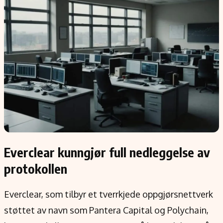
Populær
Retningslinjer
Forskning
Personvernerklæring
Google
Annonsepolicy
Kunstig intelligens
Brukervilkår
Infrastruktur
Cookiepolicy
BitCoin
Retningslinjer for rettelser
EU-Kommisjonen
Redaksjonell policy
Grønt skifte
Informasjon
Everclear kunngjør full nedleggelse av
Om oss
protokollen
Kontakt oss
Everclear, som tilbyr et tverrkjede oppgjørsnettverk
Forfattere og redaksjon
støttet av navn som Pantera Capital og Polychain,
Etiske retningslinjer