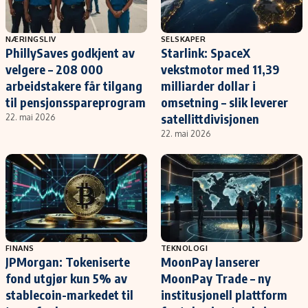
NÆRINGSLIV
SELSKAPER
PhillySaves godkjent av
Starlink: SpaceX
velgere – 208 000
vekstmotor med 11,39
arbeidstakere får tilgang
milliarder dollar i
til pensjonsspareprogram
omsetning – slik leverer
satellittdivisjonen
22. mai 2026
22. mai 2026
FINANS
TEKNOLOGI
JPMorgan: Tokeniserte
MoonPay lanserer
fond utgjør kun 5% av
MoonPay Trade – ny
stablecoin-markedet til
institusjonell plattform