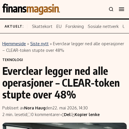
Skattekort
EU
Forskning
Sosiale nettverk
US
AKTUELT:
Hjemmeside
»
Siste nytt
»
Everclear legger ned alle operasjoner
Innhold
Emner
– CLEAR-token stupte over 48%
Siste nytt
Næringsliv
TEKNOLOGI
Everclear legger ned alle
Eiendom
Økonomi
Energi og klima
Politikk
operasjoner – CLEAR-token
Finans
Selskaper
stupte over 48%
Fritid
Teknologi
Hav og sjømat
Forbrukerrettigheter
Publisert av
Nora Haug
den
22. mai 2026, 14:30
Verden
Aksjer
2 min. lesetid
0 kommentarer
Del
Kopier lenke