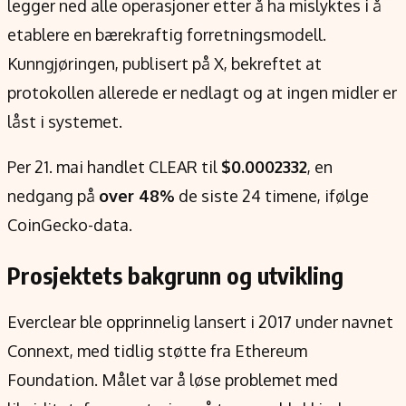
legger ned alle operasjoner etter å ha mislyktes i å
Verdensnyheter
etablere en bærekraftig forretningsmodell.
Alt om penger på engelsk
Kunngjøringen, publisert på X, bekreftet at
protokollen allerede er nedlagt og at ingen midler er
låst i systemet.
Per 21. mai handlet CLEAR til
$0.0002332
, en
nedgang på
over 48%
de siste 24 timene, ifølge
CoinGecko-data.
Prosjektets bakgrunn og utvikling
Everclear ble opprinnelig lansert i 2017 under navnet
Connext, med tidlig støtte fra Ethereum
Foundation. Målet var å løse problemet med