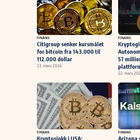
FINANS
FINANS
Citigroup senker kursmålet
Kryptogi
for bitcoin fra 143.000 til
Autonomo
112.000 dollar
57 millio
plattfor
23. mars 2026
22. mars 20
FINANS
FINANS
Kryptosjokk i USA:
Arizona 