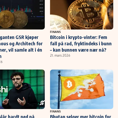
FINANS
ganten GSR kjøper
Bitcoin i krypto-vinter: Fem
us og Architech for
fall på rad, fryktindeks i bunn
ner, vil samle alt i én
– kan bunnen være nær nå?
m
21. mars 2026
26
FINANS
slår hardt ned på
Bhutan selger mer bitcoin for