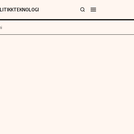
LITIKK
TEKNOLOGI
i
jer
Informasjon
klæring
Om oss
y
Kontakt oss
Forfattere og redaksjon
Etiske retningslinjer
 for rettelser
Verdensnyheter
policy
Alt om penger på engelsk