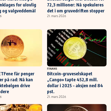
nklages for ulovlig
72,3 millioner: Nå spekuleres
g og valgveddemål
det i om gruvedriften stopper
26
21. mars 2026
FINANS
ETFene får penger
Bitcoin-gruveselskapet
er på rad: Nå kan
„Cango» tapte 452,8 mill.
ktebølgen drive
dollar i 2025 – aksjen ned 84
idere
pst.
26
21. mars 2026