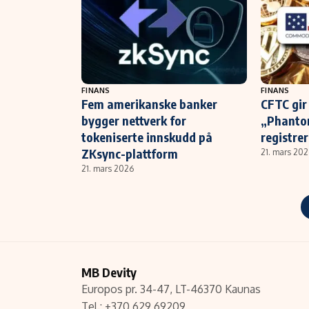
FINANS
FINANS
Fem amerikanske banker
CFTC gi
bygger nettverk for
„Phantom
tokeniserte innskudd på
registre
ZKsync-plattform
21. mars 20
21. mars 2026
MB Devity
Europos pr. 34-47, LT-46370 Kaunas
Tel.: +370 629 69209