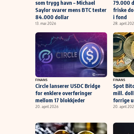
som trygg havn – Michael
79.000 do
Saylor svarer mens BTC tester
friske d
84.000 dollar
i fond
13. mai 2026
28. april 20
FINANS
FINANS
Circle lanserer USDC Bridge
Spot Bit
for enklere overføringer
mill. dol
mellom 17 blokkjeder
forrige 
20. april 2026
20. april 20