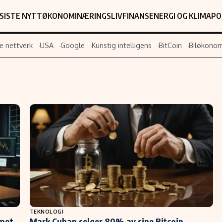
SISTE NYTT
ØKONOMI
NÆRINGSLIV
FINANS
ENERGI OG KLIMA
PO
e nettverk
USA
Google
Kunstig intelligens
BitCoin
Biløkonom
Populær
Retningslin
Forskning
Personverner
Google
Annonsepolic
Kunstig intelligens
Brukervilkår
Infrastruktur
Cookiepolicy
BitCoin
Retningslinjer
ter
EU-Kommisjonen
Redaksjonell 
Grønt skifte
TEKNOLOGI
 mot
Mark Cuban selger 80% av sine Bitcoin-