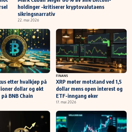
rsel
holdinger –kritiserer kryptovalutaens
sikringsnarrativ
22. mai 2026
FINANS
kus etter hvalkjøp på
XRP møter motstand ved 1,5
lioner dollar og økt
dollar mens open interest og
et på BNB Chain
ETF-inngang øker
17. mai 2026