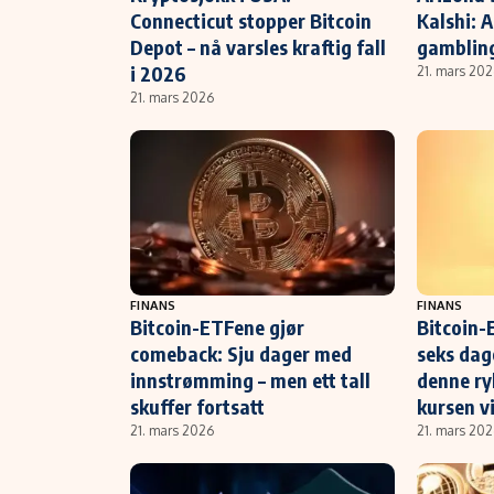
Connecticut stopper Bitcoin
Kalshi: A
Depot – nå varsles kraftig fall
gamblin
i 2026
21. mars 20
21. mars 2026
FINANS
FINANS
Bitcoin-ETFene gjør
Bitcoin-
comeback: Sju dager med
seks dag
innstrømming – men ett tall
denne ry
skuffer fortsatt
kursen v
21. mars 2026
21. mars 20