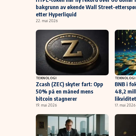
bakgrunn av økende Wall Street-etterspø
etter Hyperliquid
22. mai 2026
TEKNOLOGI
TEKNOLOGI
Zcash (ZEC) skyter fart: Opp
BNB i fo
50% på en måned mens
48,2 mil
bitcoin stagnerer
likvidit
19. mai 2026
17. mai 2026