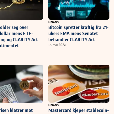
FINANS
holder seg over
Bitcoin spretter kraftig fra 21-
ollar mens ETF-
ukers EMA mens Senatet
ing og CLARITY Act
behandler CLARITY Act
entimentet
16. mai 2026
FINANS
risen klatrer mot
Mastercard kjøper stablecoin-