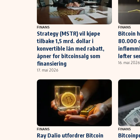
FINANS
FINANS
Strategy (MSTR) vil kjøpe
Bitcoin 
tilbake 1,5 mrd. dollar i
80.000 d
konvertible lån med rabatt,
inflømm
åpner for bitcoinsalg som
løfter s
finansiering
16. mai 2026
17. mai 2026
FINANS
FINANS
Ray Dalio utfordrer Bitcoin
Bitcoinp