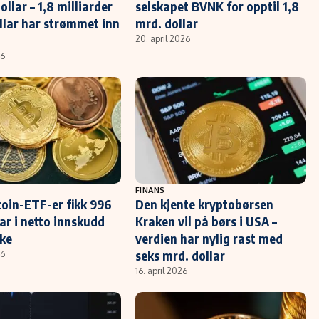
llar – 1,8 milliarder
selskapet BVNK for opptil 1,8
ollar har strømmet inn
mrd. dollar
20. april 2026
26
FINANS
coin-ETF-er fikk 996
Den kjente kryptobørsen
lar i netto innskudd
Kraken vil på børs i USA –
uke
verdien har nylig rast med
seks mrd. dollar
26
16. april 2026