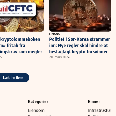
FINANS
r kryptolommeboken
Politiet i Sør-Korea strammer
» fritak fra
inn: Nye regler skal hindre at
ringskrav som megler
beslaglagt krypto forsvinner
26
20. mars 2026
Last inn flere
Kategorier
Emner
Eiendom
Infrastruktur