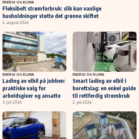
Populær
Retningslinjer
ENERGI OG KLIMA
Fleksibelt strømforbruk: slik kan vanlige
Forskning
Personvernerklæring
husholdninger støtte det grønne skiftet
Google
Annonsepolicy
2. august 2026
Kunstig intelligens
Brukervilkår
Infrastruktur
Cookiepolicy
BitCoin
Retningslinjer for rettelser
EU-Kommisjonen
Redaksjonell policy
Grønt skifte
ENERGI OG KLIMA
ENERGI OG KLIMA
Lading av elbil på jobben:
Smart lading av elbil i
praktiske valg for
borettslag: en enkel guide
Informasjon
arbeidsgiver og ansatte
til rettferdig strømbruk
Om oss
3. juli 2026
2. juli 2026
Kontakt oss
Forfattere og redaksjon
Etiske retningslinjer