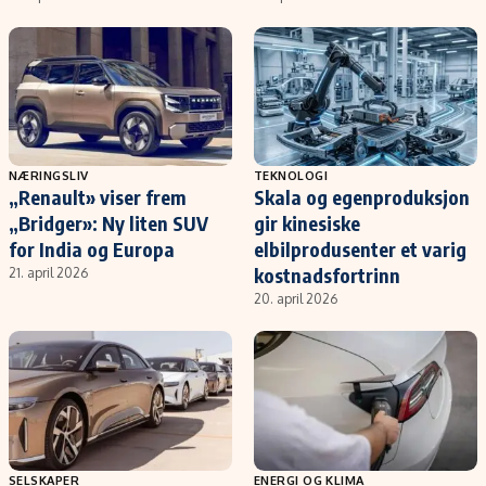
NÆRINGSLIV
TEKNOLOGI
„Renault» viser frem
Skala og egenproduksjon
„Bridger»: Ny liten SUV
gir kinesiske
for India og Europa
elbilprodusenter et varig
kostnadsfortrinn
21. april 2026
20. april 2026
SELSKAPER
ENERGI OG KLIMA