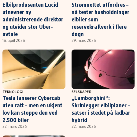
Elbilprodusenten Lucid
Strømnettet utfordres –
utnevner ny
nå tester husholdninger
administrerende direktør
elbiler som
og utvider stor Uber-
reservekraftverk i flere
avtale
døgn
16. april 2026
29. mars 2026
TEKNOLOGI
SELSKAPER
Tesla lanserer Cybercab
„Lamborghini“:
uten ratt – men en ukjent
Skrinlegger elbilplaner –
lov kan stoppe den ved
satser i stedet på ladbar
2.500 biler
hybrid
22. mars 2026
22. mars 2026