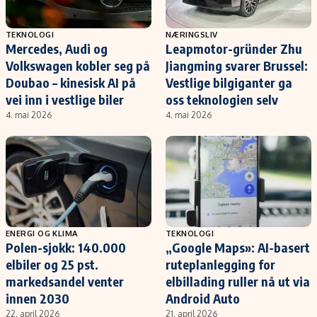
TEKNOLOGI
NÆRINGSLIV
Mercedes, Audi og
Leapmotor-gründer Zhu
Volkswagen kobler seg på
Jiangming svarer Brussel:
Doubao – kinesisk AI på
Vestlige bilgiganter ga
vei inn i vestlige biler
oss teknologien selv
4. mai 2026
4. mai 2026
ENERGI OG KLIMA
TEKNOLOGI
Polen-sjokk: 140.000
„Google Maps»: AI-basert
elbiler og 25 pst.
ruteplanlegging for
markedsandel venter
elbillading ruller nå ut via
innen 2030
Android Auto
22. april 2026
21. april 2026