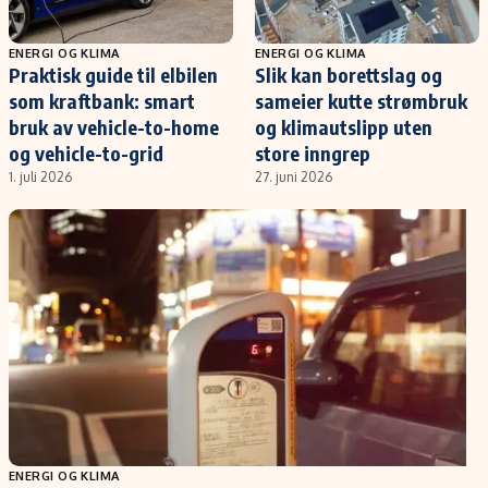
Verdensnyheter
Alt om penger på engelsk
ENERGI OG KLIMA
ENERGI OG KLIMA
Praktisk guide til elbilen
Slik kan borettslag og
som kraftbank: smart
sameier kutte strømbruk
bruk av vehicle-to-home
og klimautslipp uten
og vehicle-to-grid
store inngrep
1. juli 2026
27. juni 2026
ENERGI OG KLIMA