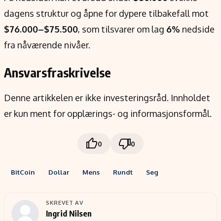
dagens struktur og åpne for dypere tilbakefall mot
$76.000–$75.500
, som tilsvarer om lag
6%
nedside
fra nåværende nivåer.
Ansvarsfraskrivelse
Denne artikkelen er ikke investeringsråd. Innholdet
er kun ment for opplærings- og informasjonsformål.
0
0
BitCoin
Dollar
Mens
Rundt
Seg
SKREVET AV
Ingrid Nilsen