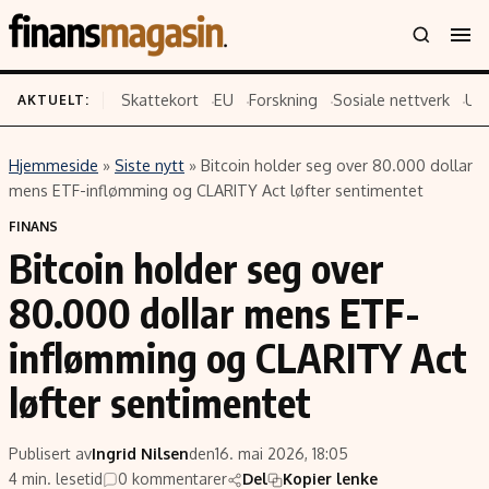
Skattekort
EU
Forskning
Sosiale nettverk
US
AKTUELT:
Hjemmeside
»
Siste nytt
»
Bitcoin holder seg over 80.000 dollar
Innhold
Emner
mens ETF-inflømming og CLARITY Act løfter sentimentet
Siste nytt
Næringsliv
FINANS
Bitcoin holder seg over
Eiendom
Økonomi
Energi og klima
Politikk
80.000 dollar mens ETF-
Finans
Selskaper
inflømming og CLARITY Act
Fritid
Teknologi
løfter sentimentet
Hav og sjømat
Forbrukerrettigheter
Verden
Aksjer
Publisert av
Ingrid Nilsen
den
16. mai 2026, 18:05
4 min. lesetid
0 kommentarer
Del
Kopier lenke