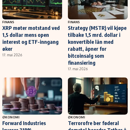
FINANS
FINANS
XRP møter motstand ved
Strategy (MSTR) vil kjøpe
1,5 dollar mens open
tilbake 1,5 mrd. dollar i
interest og ETF-inngang
konvertible lån med
øker
rabatt, åpner for
bitcoinsalg som
17. mai 2026
finansiering
17. mai 2026
ØKONOMI
ØKONOMI
Forward Industries
Terrorofre ber føderal
leverer 319%
domstol beordre Tether å