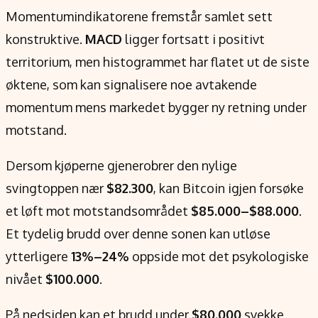
Momentumindikatorene fremstår samlet sett
konstruktive.
MACD
ligger fortsatt i positivt
territorium, men histogrammet har flatet ut de siste
øktene, som kan signalisere noe avtakende
momentum mens markedet bygger ny retning under
motstand.
Dersom kjøperne gjenerobrer den nylige
svingtoppen nær
$82.300
, kan Bitcoin igjen forsøke
et løft mot motstandsområdet
$85.000–$88.000
.
Et tydelig brudd over denne sonen kan utløse
ytterligere
13%–24%
oppside mot det psykologiske
nivået
$100.000
.
På nedsiden kan et brudd under
$80.000
svekke