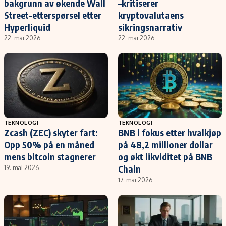
bakgrunn av økende Wall
–kritiserer
Street-etterspørsel etter
kryptovalutaens
Hyperliquid
sikringsnarrativ
22. mai 2026
22. mai 2026
TEKNOLOGI
TEKNOLOGI
Zcash (ZEC) skyter fart:
BNB i fokus etter hvalkjøp
Opp 50% på en måned
på 48,2 millioner dollar
mens bitcoin stagnerer
og økt likviditet på BNB
Chain
19. mai 2026
17. mai 2026