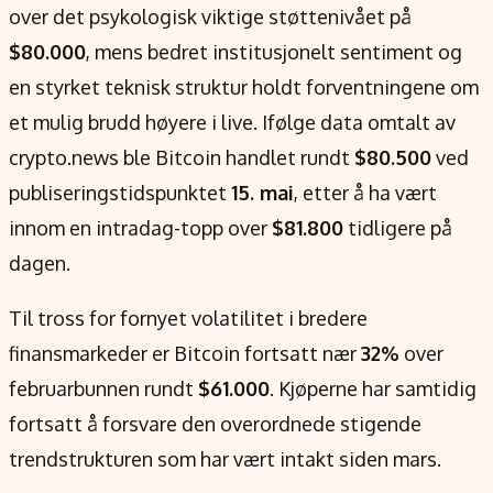
Verdensnyheter
over det psykologisk viktige støttenivået på
Alt om penger på engelsk
$80.000
, mens bedret institusjonelt sentiment og
en styrket teknisk struktur holdt forventningene om
et mulig brudd høyere i live. Ifølge data omtalt av
crypto.news ble Bitcoin handlet rundt
$80.500
ved
publiseringstidspunktet
15. mai
, etter å ha vært
innom en intradag-topp over
$81.800
tidligere på
dagen.
Til tross for fornyet volatilitet i bredere
finansmarkeder er Bitcoin fortsatt nær
32%
over
februarbunnen rundt
$61.000
. Kjøperne har samtidig
fortsatt å forsvare den overordnede stigende
trendstrukturen som har vært intakt siden mars.