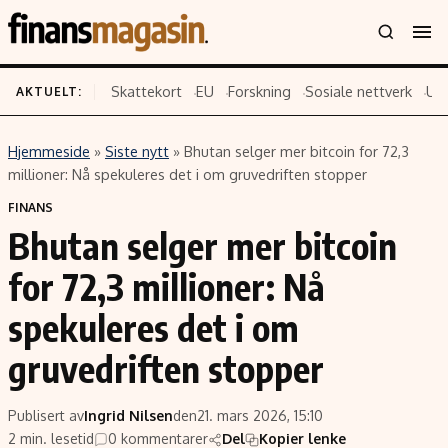
Skattekort
EU
Forskning
Sosiale nettverk
US
AKTUELT:
Hjemmeside
»
Siste nytt
»
Bhutan selger mer bitcoin for 72,3
Innhold
Emner
millioner: Nå spekuleres det i om gruvedriften stopper
Siste nytt
Næringsliv
FINANS
Bhutan selger mer bitcoin
Eiendom
Økonomi
Energi og klima
Politikk
for 72,3 millioner: Nå
Finans
Selskaper
spekuleres det i om
Fritid
Teknologi
gruvedriften stopper
Hav og sjømat
Forbrukerrettigheter
Verden
Aksjer
Publisert av
Ingrid Nilsen
den
21. mars 2026, 15:10
2 min. lesetid
0 kommentarer
Del
Kopier lenke