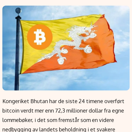
Populær
Retningslinjer
Forskning
Personvernerklæring
Google
Annonsepolicy
Kunstig intelligens
Brukervilkår
Infrastruktur
Cookiepolicy
BitCoin
Retningslinjer for rettelser
EU-Kommisjonen
Redaksjonell policy
Grønt skifte
Informasjon
Om oss
Kongeriket Bhutan har de siste 24 timene overført
Kontakt oss
bitcoin verdt mer enn 72,3 millioner dollar fra egne
Forfattere og redaksjon
lommebøker, i det som fremstår som en videre
Etiske retningslinjer
nedbygging av landets beholdning i et svakere