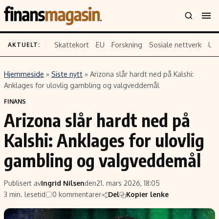
Skattekort
EU
Forskning
Sosiale nettverk
US
AKTUELT:
Hjemmeside
»
Siste nytt
»
Arizona slår hardt ned på Kalshi:
Innhold
Emner
Anklages for ulovlig gambling og valgveddemål
Siste nytt
Næringsliv
FINANS
Arizona slår hardt ned på
Eiendom
Økonomi
Energi og klima
Politikk
Kalshi: Anklages for ulovlig
Finans
Selskaper
gambling og valgveddemål
Fritid
Teknologi
Hav og sjømat
Forbrukerrettigheter
Publisert av
Ingrid Nilsen
den
21. mars 2026, 18:05
Verden
Aksjer
3 min. lesetid
0 kommentarer
Del
Kopier lenke