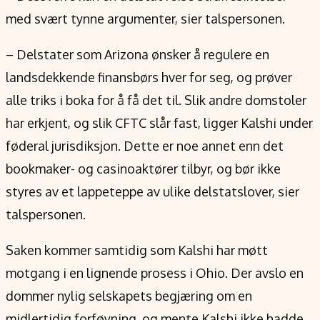
med svært tynne argumenter, sier talspersonen.
– Delstater som Arizona ønsker å regulere en
landsdekkende finansbørs hver for seg, og prøver
alle triks i boka for å få det til. Slik andre domstoler
har erkjent, og slik CFTC slår fast, ligger Kalshi under
føderal jurisdiksjon. Dette er noe annet enn det
bookmaker- og casinoaktører tilbyr, og bør ikke
styres av et lappeteppe av ulike delstatslover, sier
talspersonen.
Saken kommer samtidig som Kalshi har møtt
motgang i en lignende prosess i Ohio. Der avslo en
dommer nylig selskapets begjæring om en
midlertidig forføyning, og mente Kalshi ikke hadde