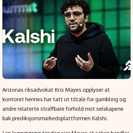
Populær
Retningslinjer
Forskning
Personvernerklæring
Google
Annonsepolicy
Kunstig intelligens
Brukervilkår
Infrastruktur
Cookiepolicy
BitCoin
Retningslinjer for rettelser
EU-Kommisjonen
Redaksjonell policy
Grønt skifte
Informasjon
Arizonas riksadvokat Kris Mayes opplyser at
Om oss
kontoret hennes har tatt ut tiltale for gambling og
Kontakt oss
andre relaterte straffbare forhold mot selskapene
Forfattere og redaksjon
bak prediksjonsmarkedsplattformen Kalshi.
Etiske retningslinjer