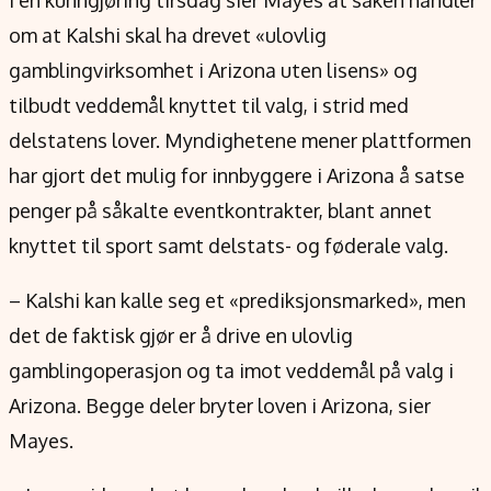
I en kunngjøring tirsdag sier Mayes at saken handler
Verdensnyheter
om at Kalshi skal ha drevet «ulovlig
Alt om penger på engelsk
gamblingvirksomhet i Arizona uten lisens» og
tilbudt veddemål knyttet til valg, i strid med
delstatens lover. Myndighetene mener plattformen
har gjort det mulig for innbyggere i Arizona å satse
penger på såkalte eventkontrakter, blant annet
knyttet til sport samt delstats- og føderale valg.
– Kalshi kan kalle seg et «prediksjonsmarked», men
det de faktisk gjør er å drive en ulovlig
gamblingoperasjon og ta imot veddemål på valg i
Arizona. Begge deler bryter loven i Arizona, sier
Mayes.