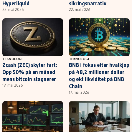
Hyperliquid
sikringsnarrativ
22. mai 2026
22. mai 2026
TEKNOLOGI
TEKNOLOGI
Zcash (ZEC) skyter fart:
BNB i fokus etter hvalkjøp
Opp 50% på en måned
på 48,2 millioner dollar
mens bitcoin stagnerer
og økt likviditet på BNB
Chain
19. mai 2026
17. mai 2026