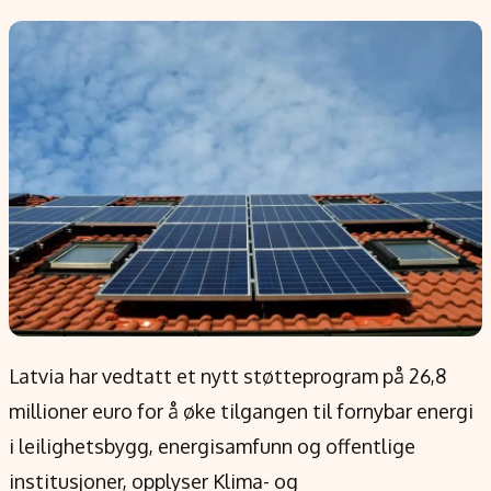
Populær
Retningslinjer
Forskning
Personvernerklæring
Google
Annonsepolicy
Kunstig intelligens
Brukervilkår
Infrastruktur
Cookiepolicy
BitCoin
Retningslinjer for rettelser
EU-Kommisjonen
Redaksjonell policy
Grønt skifte
Informasjon
Om oss
Latvia har vedtatt et nytt støtteprogram på 26,8
Kontakt oss
millioner euro for å øke tilgangen til fornybar energi
Forfattere og redaksjon
i leilighetsbygg, energisamfunn og offentlige
Etiske retningslinjer
institusjoner, opplyser Klima- og