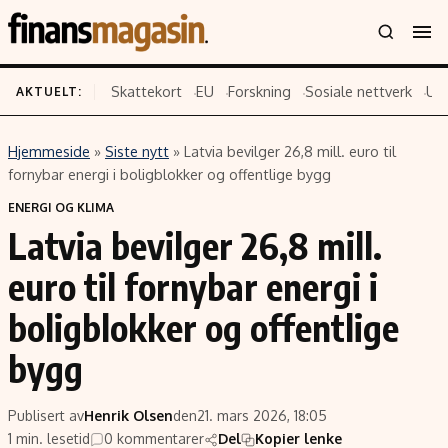
Skattekort
EU
Forskning
Sosiale nettverk
US
AKTUELT:
Hjemmeside
»
Siste nytt
»
Latvia bevilger 26,8 mill. euro til
Innhold
Emner
fornybar energi i boligblokker og offentlige bygg
Siste nytt
Næringsliv
ENERGI OG KLIMA
Latvia bevilger 26,8 mill.
Eiendom
Økonomi
Energi og klima
Politikk
euro til fornybar energi i
Finans
Selskaper
boligblokker og offentlige
Fritid
Teknologi
bygg
Hav og sjømat
Forbrukerrettigheter
Verden
Aksjer
Publisert av
Henrik Olsen
den
21. mars 2026, 18:05
1 min. lesetid
0 kommentarer
Del
Kopier lenke