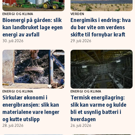
ENERGI OG KLIMA
VERDEN
Bioenergi på gården: slik
Energimiks i endring: hva
kan landbruket lage egen
du bør vite om verdens
energi av avfall
skifte til fornybar kraft
30. juli 2026
29. juli 2026
ENERGI OG KLIMA
ENERGI OG KLIMA
Sirkulær økonomi i
Termisk energilagring:
energibransjen: slik kan
slik kan varme og kulde
materialene vare lenger
bli et usynlig batteri i
og kutte utslipp
hverdagen
28. juli 2026
26. juli 2026