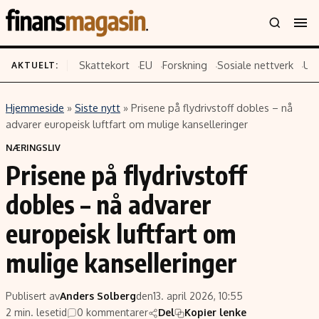
Skattekort
EU
Forskning
Sosiale nettverk
US
AKTUELT:
Hjemmeside
»
Siste nytt
»
Prisene på flydrivstoff dobles – nå
Innhold
Emner
advarer europeisk luftfart om mulige kanselleringer
Siste nytt
Næringsliv
NÆRINGSLIV
Prisene på flydrivstoff
Eiendom
Økonomi
Energi og klima
Politikk
dobles – nå advarer
Finans
Selskaper
europeisk luftfart om
Fritid
Teknologi
mulige kanselleringer
Hav og sjømat
Forbrukerrettigheter
Verden
Aksjer
Publisert av
Anders Solberg
den
13. april 2026, 10:55
2 min. lesetid
0 kommentarer
Del
Kopier lenke