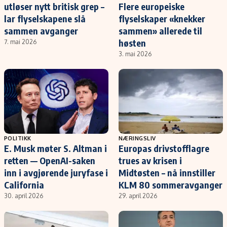
utløser nytt britisk grep –
Flere europeiske
lar flyselskapene slå
flyselskaper «knekker
sammen avganger
sammen» allerede til
høsten
7. mai 2026
3. mai 2026
POLITIKK
NÆRINGSLIV
E. Musk møter S. Altman i
Europas drivstofflagre
retten — OpenAI-saken
trues av krisen i
inn i avgjørende juryfase i
Midtøsten – nå innstiller
California
KLM 80 sommeravganger
30. april 2026
29. april 2026