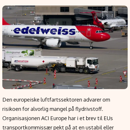
Populær
Retningslinjer
Forskning
Personvernerklæring
Google
Annonsepolicy
Kunstig intelligens
Brukervilkår
Infrastruktur
Cookiepolicy
BitCoin
Retningslinjer for rettelser
EU-Kommisjonen
Redaksjonell policy
Grønt skifte
Informasjon
Om oss
Den europeiske luftfartssektoren advarer om
Kontakt oss
risikoen for alvorlig mangel på flydrivstoff.
Forfattere og redaksjon
Organisasjonen ACI Europe har i et brev til EUs
Etiske retningslinjer
transportkommissær pekt på at en ustabil eller