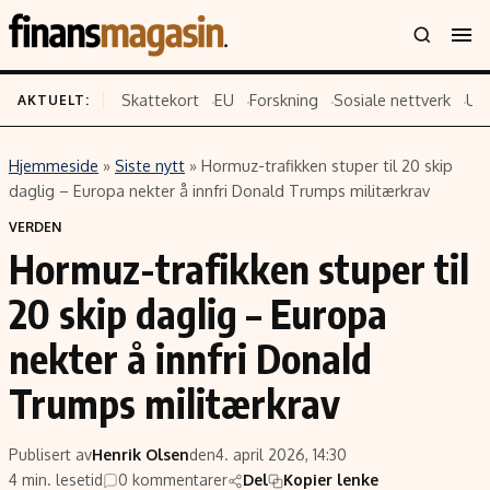
Skattekort
EU
Forskning
Sosiale nettverk
US
AKTUELT:
Hjemmeside
»
Siste nytt
»
Hormuz-trafikken stuper til 20 skip
Innhold
Emner
daglig – Europa nekter å innfri Donald Trumps militærkrav
Siste nytt
Næringsliv
VERDEN
Hormuz-trafikken stuper til
Eiendom
Økonomi
Energi og klima
Politikk
20 skip daglig – Europa
Finans
Selskaper
nekter å innfri Donald
Fritid
Teknologi
Trumps militærkrav
Hav og sjømat
Forbrukerrettigheter
Verden
Aksjer
Publisert av
Henrik Olsen
den
4. april 2026, 14:30
4 min. lesetid
0 kommentarer
Del
Kopier lenke