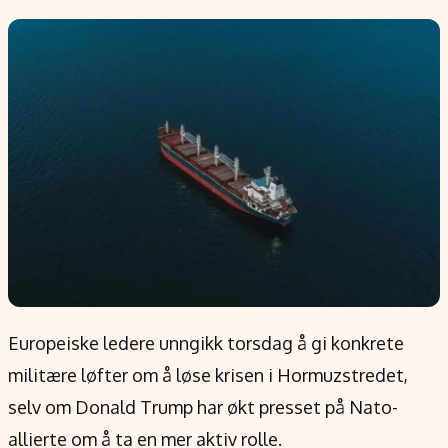
Populær
Retningslinjer
Forskning
Personvernerklæring
Google
Annonsepolicy
Kunstig intelligens
Brukervilkår
Infrastruktur
Cookiepolicy
BitCoin
Retningslinjer for rettelser
EU-Kommisjonen
Redaksjonell policy
Grønt skifte
Informasjon
Om oss
Europeiske ledere unngikk torsdag å gi konkrete
Kontakt oss
militære løfter om å løse krisen i Hormuzstredet,
Forfattere og redaksjon
selv om Donald Trump har økt presset på Nato-
Etiske retningslinjer
allierte om å ta en mer aktiv rolle.