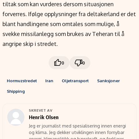
tiltak som kan vurderes dersom situasjonen
forverres. Ifølge opplysninger fra deltakerland er det
blant handlingene som omtales som mulige, å
svekke missilanlegg som brukes av Teheran til å
angripe skip i stredet.
0
0
Hormuzstredet
Iran
Oljetransport
Sanksjoner
Shipping
SKREVET AV
Henrik Olsen
Jeg er journalist med spesialisering innen energi
og klima. Jeg dekker utviklingen innen fornybar
energi, klimapolitikk og bærekraft, og forklarer