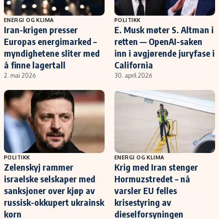
ENERGI OG KLIMA
POLITIKK
Iran-krigen presser
E. Musk møter S. Altman i
Europas energimarked –
retten — OpenAI-saken
myndighetene sliter med
inn i avgjørende juryfase i
å finne lagertall
California
2. mai 2026
30. april 2026
POLITIKK
ENERGI OG KLIMA
Zelenskyj rammer
Krig med Iran stenger
israelske selskaper med
Hormuzstredet – nå
sanksjoner over kjøp av
varsler EU felles
russisk-okkupert ukrainsk
krisestyring av
korn
dieselforsyningen