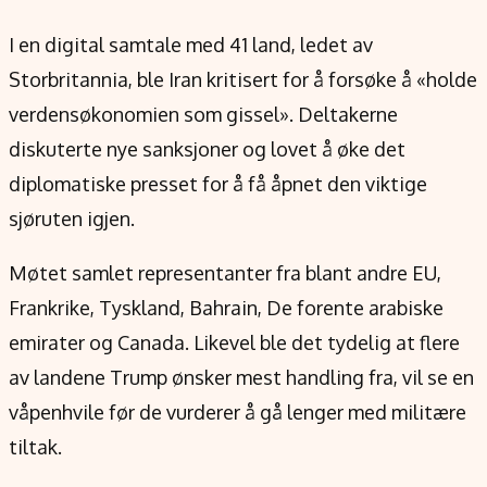
Verdensnyheter
Alt om penger på engelsk
I en digital samtale med 41 land, ledet av
Storbritannia, ble Iran kritisert for å forsøke å «holde
verdensøkonomien som gissel». Deltakerne
diskuterte nye sanksjoner og lovet å øke det
diplomatiske presset for å få åpnet den viktige
sjøruten igjen.
Møtet samlet representanter fra blant andre EU,
Frankrike, Tyskland, Bahrain, De forente arabiske
emirater og Canada. Likevel ble det tydelig at flere
av landene Trump ønsker mest handling fra, vil se en
våpenhvile før de vurderer å gå lenger med militære
tiltak.