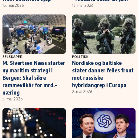
15. mai 2026
13. mai 2026
SELSKAPER
POLITIKK
M. Sivertsen Næss starter
Nordiske og baltiske
ny maritim strategi i
stater danner felles front
Bergen: Skal sikre
mot russiske
rammevilkår for mrd.-
hybridangrep i Europa
næring
2. mai 2026
5. mai 2026