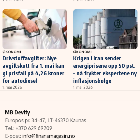
ØKONOMI
ØKONOMI
Drivstoffavgifter: Nye
Krigen i Iran sender
avgiftskutt fra 1. mai kan
energiprisene opp 50 pst.
gi prisfall på 4,26 kroner
– nå frykter ekspertene ny
for autodiesel
inflasjonsbølge
1. mai 2026
1. mai 2026
MB Devity
Europos pr. 34-47, LT-46370 Kaunas
Tel.: +370 629 69209
E-post:
info@finansmagasin.no