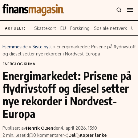
Skattekort
EU
Forskning
Sosiale nettverk
US
AKTUELT:
Hjemmeside
»
Siste nytt
»
Energimarkedet: Prisene på flydrivstoff
Innhold
Emner
og diesel setter nye rekorder i Nordvest-Europa
Siste nytt
Næringsliv
ENERGI OG KLIMA
Energimarkedet: Prisene på
Eiendom
Økonomi
Energi og klima
Politikk
flydrivstoff og diesel setter
Finans
Selskaper
nye rekorder i Nordvest-
Fritid
Teknologi
Europa
Hav og sjømat
Forbrukerrettigheter
Verden
Aksjer
Publisert av
Henrik Olsen
den
4. april 2026, 15:10
2 min. lesetid
0 kommentarer
Del
Kopier lenke