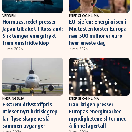
VERDEN
ENERGI OG KLIMA
Hormuzstredet presser
EU-sjefen: Energikrisen i
Japan tilbake til Russland:
Midtøsten koster Europa
Slik tvinger energifrykt
nær 500 millioner euro
frem omstridte kjøp
hver eneste dag
15. mai 2026
7. mai 2026
NÆRINGSLIV
ENERGI OG KLIMA
Ekstrem drivstoffpris
Iran-krigen presser
utløser nytt britisk grep –
Europas energimarked –
lar flyselskapene slå
myndighetene sliter med
sammen avganger
å finne lagertall
7. mai 2026
2. mai 2026