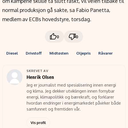
om kampene skulle ta slutt raskt, vil veien tilbake til
normal produksjon gå sakte, sa Fabio Panetta,
medlem av ECBs hovedstyre, torsdag.
0
0
Diesel
Drivstoff
Midtøsten
Oljepris
Råvarer
SKREVET AV
Henrik Olsen
Jeg er journalist med spesialisering innen energi
og klima. Jeg dekker utviklingen innen fornybar
energi, klimapolitikk og bærekraft, og forklarer
hvordan endringer i energimarkedet påvirker både
samfunnet og fremtiden vår.
Vis profil