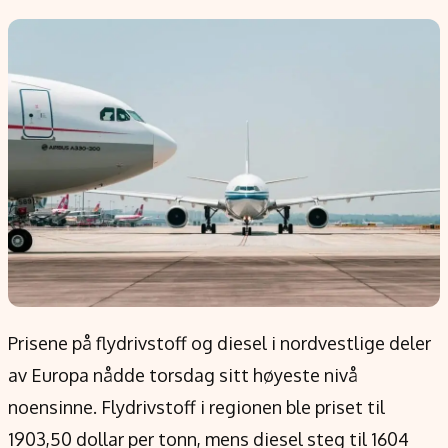
Populær
Retningslinjer
Forskning
Personvernerklæring
Google
Annonsepolicy
Kunstig intelligens
Brukervilkår
Infrastruktur
Cookiepolicy
BitCoin
Retningslinjer for rettelser
EU-Kommisjonen
Redaksjonell policy
Grønt skifte
Informasjon
Om oss
Prisene på flydrivstoff og diesel i nordvestlige deler
Kontakt oss
av Europa nådde torsdag sitt høyeste nivå
Forfattere og redaksjon
noensinne. Flydrivstoff i regionen ble priset til
Etiske retningslinjer
1903,50 dollar per tonn, mens diesel steg til 1604