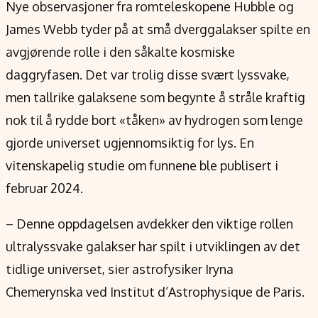
Verdensnyheter
Nye observasjoner fra romteleskopene Hubble og
Alt om penger på engelsk
James Webb tyder på at små dverggalakser spilte en
avgjørende rolle i den såkalte kosmiske
daggryfasen. Det var trolig disse svært lyssvake,
men tallrike galaksene som begynte å stråle kraftig
nok til å rydde bort «tåken» av hydrogen som lenge
gjorde universet ugjennomsiktig for lys. En
vitenskapelig studie om funnene ble publisert i
februar 2024.
– Denne oppdagelsen avdekker den viktige rollen
ultralyssvake galakser har spilt i utviklingen av det
tidlige universet, sier astrofysiker Iryna
Chemerynska ved Institut d’Astrophysique de Paris.