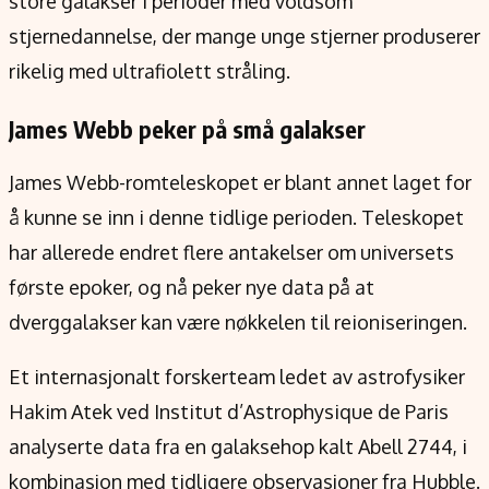
store galakser i perioder med voldsom
stjernedannelse, der mange unge stjerner produserer
rikelig med ultrafiolett stråling.
James Webb peker på små galakser
James Webb-romteleskopet er blant annet laget for
å kunne se inn i denne tidlige perioden. Teleskopet
har allerede endret flere antakelser om universets
første epoker, og nå peker nye data på at
dverggalakser kan være nøkkelen til reioniseringen.
Et internasjonalt forskerteam ledet av astrofysiker
Hakim Atek ved Institut d’Astrophysique de Paris
analyserte data fra en galaksehop kalt Abell 2744, i
kombinasjon med tidligere observasjoner fra Hubble.