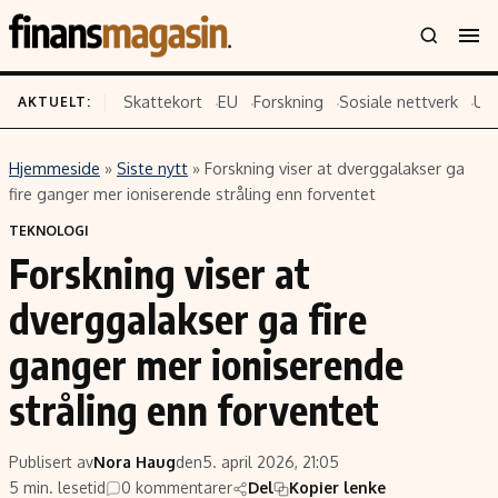
Skattekort
EU
Forskning
Sosiale nettverk
US
AKTUELT:
Hjemmeside
»
Siste nytt
»
Forskning viser at dverggalakser ga
Innhold
Emner
fire ganger mer ioniserende stråling enn forventet
Siste nytt
Næringsliv
TEKNOLOGI
Forskning viser at
Eiendom
Økonomi
Energi og klima
Politikk
dverggalakser ga fire
Finans
Selskaper
ganger mer ioniserende
Fritid
Teknologi
stråling enn forventet
Hav og sjømat
Forbrukerrettigheter
Verden
Aksjer
Publisert av
Nora Haug
den
5. april 2026, 21:05
5 min. lesetid
0 kommentarer
Del
Kopier lenke