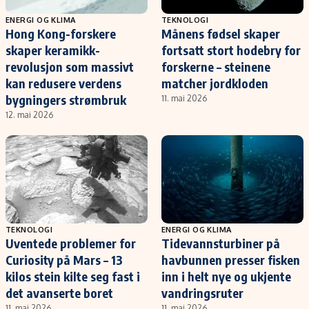
ENERGI OG KLIMA
TEKNOLOGI
Hong Kong-forskere
Månens fødsel skaper
skaper keramikk-
fortsatt stort hodebry for
revolusjon som massivt
forskerne – steinene
kan redusere verdens
matcher jordkloden
bygningers strømbruk
11. mai 2026
12. mai 2026
TEKNOLOGI
ENERGI OG KLIMA
Uventede problemer for
Tidevannsturbiner på
Curiosity på Mars – 13
havbunnen presser fisken
kilos stein kilte seg fast i
inn i helt nye og ukjente
det avanserte boret
vandringsruter
11. mai 2026
11. mai 2026