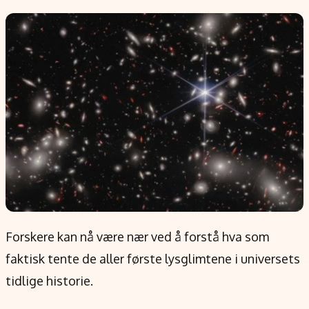
Populær
Retningslinjer
Forskning
Personvernerklæring
Google
Annonsepolicy
Kunstig intelligens
Brukervilkår
Infrastruktur
Cookiepolicy
BitCoin
Retningslinjer for rettelser
EU-Kommisjonen
Redaksjonell policy
Grønt skifte
Informasjon
Om oss
Forskere kan nå være nær ved å forstå hva som
Kontakt oss
faktisk tente de aller første lysglimtene i universets
Forfattere og redaksjon
tidlige historie.
Etiske retningslinjer