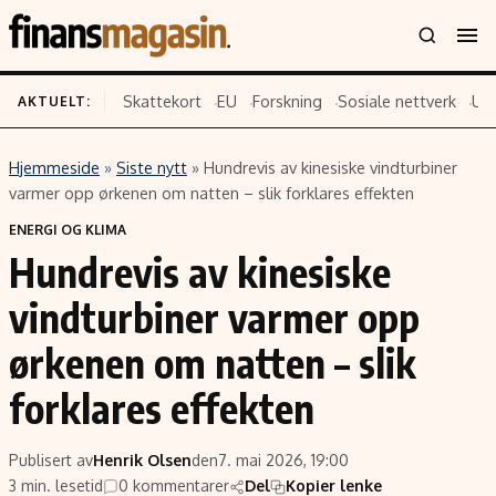
Skattekort
EU
Forskning
Sosiale nettverk
US
AKTUELT:
Hjemmeside
»
Siste nytt
»
Hundrevis av kinesiske vindturbiner
Innhold
Emner
varmer opp ørkenen om natten – slik forklares effekten
Siste nytt
Næringsliv
ENERGI OG KLIMA
Hundrevis av kinesiske
Eiendom
Økonomi
Energi og klima
Politikk
vindturbiner varmer opp
Finans
Selskaper
ørkenen om natten – slik
Fritid
Teknologi
forklares effekten
Hav og sjømat
Forbrukerrettigheter
Verden
Aksjer
Publisert av
Henrik Olsen
den
7. mai 2026, 19:00
3 min. lesetid
0 kommentarer
Del
Kopier lenke