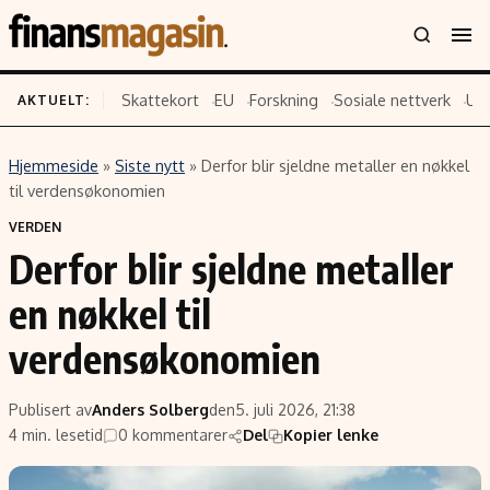
Skattekort
EU
Forskning
Sosiale nettverk
US
AKTUELT:
Hjemmeside
»
Siste nytt
»
Derfor blir sjeldne metaller en nøkkel
Innhold
Emner
til verdensøkonomien
Siste nytt
Næringsliv
VERDEN
Derfor blir sjeldne metaller
Eiendom
Økonomi
Energi og klima
Politikk
en nøkkel til
Finans
Selskaper
verdensøkonomien
Fritid
Teknologi
Hav og sjømat
Forbrukerrettigheter
Publisert av
Anders Solberg
den
5. juli 2026, 21:38
Verden
Aksjer
4 min. lesetid
0 kommentarer
Del
Kopier lenke