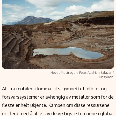
Populær
Retningslinjer
Forskning
Personvernerklæring
Google
Annonsepolicy
Kunstig intelligens
Brukervilkår
Infrastruktur
Cookiepolicy
BitCoin
Retningslinjer for rettelser
EU-Kommisjonen
Redaksjonell policy
Grønt skifte
Hovedillustrasjon. Foto: Aedrian Salazar /
Informasjon
Unsplash.
Om oss
Alt fra mobilen i lomma til strømnettet, elbiler og
Kontakt oss
forsvarssystemer er avhengig av metaller som for de
Forfattere og redaksjon
fleste er helt ukjente. Kampen om disse ressursene
Etiske retningslinjer
er i ferd med å bli et av de viktigste temaene i global