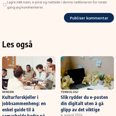
Lagre mitt navn, e-post og nettside i denne nettleseren for neste
gang jeg kommenterer.
Les også
VERDEN
TEKNOLOGI
Kulturforskjeller i
Slik rydder du e-posten
jobbsammenheng: en
din digitalt uten å gå
enkel guide til å
glipp av det viktige
samarbeide bedre på
6. august 2026