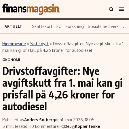
Skattekort
EU
Forskning
Sosiale nettverk
US
AKTUELT:
Hjemmeside
»
Siste nytt
»
Drivstoffavgifter: Nye avgiftskutt fra 1.
Innhold
Emner
mai kan gi prisfall på 4,26 kroner for autodiesel
Siste nytt
Næringsliv
ØKONOMI
Drivstoffavgifter: Nye
Eiendom
Økonomi
Energi og klima
Politikk
avgiftskutt fra 1. mai kan gi
Finans
Selskaper
prisfall på 4,26 kroner for
Fritid
Teknologi
autodiesel
Hav og sjømat
Forbrukerrettigheter
Verden
Aksjer
Publisert av
Anders Solberg
den
1. mai 2026, 18:05
5 min. lesetid
0 kommentarer
Del
Kopier lenke