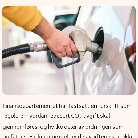
Populær
Retningslinjer
Forskning
Personvernerklæring
Google
Annonsepolicy
Kunstig intelligens
Brukervilkår
Infrastruktur
Cookiepolicy
BitCoin
Retningslinjer for rettelser
EU-Kommisjonen
Redaksjonell policy
Grønt skifte
Informasjon
Om oss
Finansdepartementet har fastsatt en forskrift som
Kontakt oss
regulerer hvordan redusert CO
-avgift skal
2
Forfattere og redaksjon
gjennomføres, og hvilke deler av ordningen som
Etiske retningslinjer
omfattes. Endringene gjelder de avgiftene som ikke