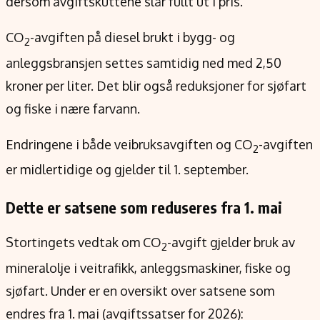
dersom avgiftskuttene slår fullt ut i pris.
CO
-avgiften på diesel brukt i bygg- og
2
anleggsbransjen settes samtidig ned med 2,50
kroner per liter. Det blir også reduksjoner for sjøfart
og fiske i nære farvann.
Endringene i både veibruksavgiften og CO
-avgiften
2
er midlertidige og gjelder til 1. september.
Dette er satsene som reduseres fra 1. mai
Stortingets vedtak om CO
-avgift gjelder bruk av
2
mineralolje i veitrafikk, anleggsmaskiner, fiske og
sjøfart. Under er en oversikt over satsene som
endres fra 1. mai (avgiftssatser for 2026):