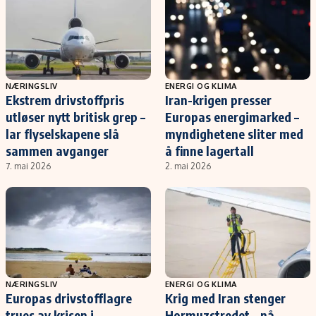
NÆRINGSLIV
ENERGI OG KLIMA
Ekstrem drivstoffpris
Iran-krigen presser
utløser nytt britisk grep –
Europas energimarked –
lar flyselskapene slå
myndighetene sliter med
sammen avganger
å finne lagertall
7. mai 2026
2. mai 2026
NÆRINGSLIV
ENERGI OG KLIMA
Europas drivstofflagre
Krig med Iran stenger
trues av krisen i
Hormuzstredet – nå