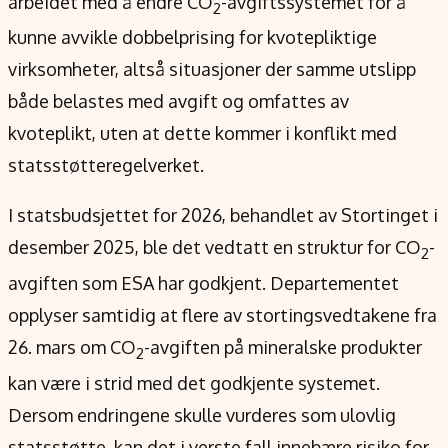
arbeidet med å endre CO
-avgiftssystemet for å
2
kunne avvikle dobbelprising for kvotepliktige
virksomheter, altså situasjoner der samme utslipp
både belastes med avgift og omfattes av
kvoteplikt, uten at dette kommer i konflikt med
statsstøtteregelverket.
I statsbudsjettet for 2026, behandlet av Stortinget i
desember 2025, ble det vedtatt en struktur for CO
-
2
avgiften som ESA har godkjent. Departementet
opplyser samtidig at flere av stortingsvedtakene fra
26. mars om CO
-avgiften på mineralske produkter
2
kan være i strid med det godkjente systemet.
Dersom endringene skulle vurderes som ulovlig
statsstøtte, kan det i verste fall innebære risiko for