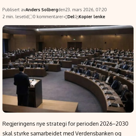
Populær
Retningslinjer
Publisert av
Anders Solberg
den
23. mars 2026, 07:20
Forskning
Personvernerklæring
2 min. lesetid
0 kommentarer
Del
Kopier lenke
Google
Annonsepolicy
Kunstig intelligens
Brukervilkår
Infrastruktur
Cookiepolicy
BitCoin
Retningslinjer for rettelser
EU-Kommisjonen
Redaksjonell policy
Grønt skifte
Informasjon
Om oss
Kontakt oss
Forfattere og redaksjon
Regjeringens nye strategi for perioden 2026–2030
Etiske retningslinjer
skal styrke samarbeidet med Verdensbanken og