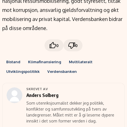
nasjonal ressursmobilisering, godt styresett, tiltak
mot korrupsjon, ansvarlig gjeldsforvaltning og økt
mobilisering av privat kapital. Verdensbanken bidrar
på disse områdene.
0
0
Bistand
Klimafinansiering
Multilateralt
Utviklingspolitikk
Verdensbanken
SKREVET AV
Anders Solberg
Som utenriksjournalist dekker jeg politikk,
konflikter og samfunnsutvikling på tvers av
landegrenser. Målet mitt er å gi leserne dypere
innsikt i det som former verden i dag.