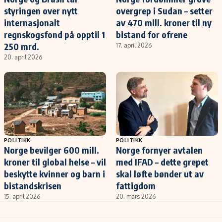
styringen over nytt
overgrep i Sudan – setter
internasjonalt
av 470 mill. kroner til ny
regnskogsfond på opptil 1
bistand for ofrene
250 mrd.
17. april 2026
20. april 2026
POLITIKK
POLITIKK
Norge bevilger 600 mill.
Norge fornyer avtalen
kroner til global helse – vil
med IFAD – dette grepet
beskytte kvinner og barn i
skal løfte bønder ut av
bistandskrisen
fattigdom
15. april 2026
20. mars 2026