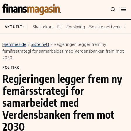
Skattekort
EU
Forskning
Sosiale nettverk
US
AKTUELT:
Hjemmeside
»
Siste nytt
»
Regjeringen legger frem ny
Innhold
Emner
femårsstrategi for samarbeidet med Verdensbanken frem mot
2030
Siste nytt
Næringsliv
POLITIKK
Eiendom
Økonomi
Regjeringen legger frem ny
Energi og klima
Politikk
femårsstrategi for
Finans
Selskaper
Fritid
Teknologi
samarbeidet med
Hav og sjømat
Forbrukerrettigheter
Verdensbanken frem mot
Verden
Aksjer
2030