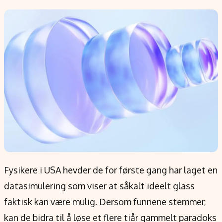
Populær
Retningslinjer
Forskning
Personvernerklæring
Google
Annonsepolicy
Kunstig intelligens
Brukervilkår
Infrastruktur
Cookiepolicy
BitCoin
Retningslinjer for rettelser
EU-Kommisjonen
Redaksjonell policy
Grønt skifte
Informasjon
Om oss
Fysikere i USA hevder de for første gang har laget en
Kontakt oss
datasimulering som viser at såkalt ideelt glass
Forfattere og redaksjon
faktisk kan være mulig. Dersom funnene stemmer,
Etiske retningslinjer
kan de bidra til å løse et flere tiår gammelt paradoks