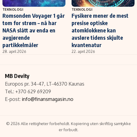
TEKNOLOGI
TEKNOLOGI
Romsonden Voyager 1 går
Fysikere mener de mest
tom for strøm – nå har
presise optiske
NASA slått av enda en
atomklokkene kan
avgjørende
avsløre tidens skjulte
partikkelmåler
kvantenatur
28. april 2026
22. april 2026
MB Devity
Europos pr. 34-47, LT-46370 Kaunas
Tel.: +370 629 69209
E-post:
info@finansmagasin.no
© 2026 Alle rettigheter forbeholdt. Kopiering uten skriftlig samtykke
er forbudt.