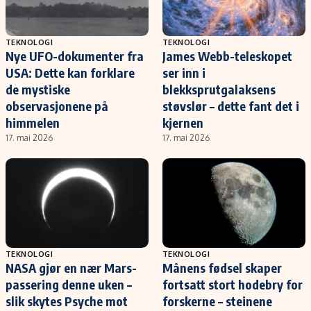
TEKNOLOGI
TEKNOLOGI
Nye UFO-dokumenter fra
James Webb-teleskopet
USA: Dette kan forklare
ser inn i
de mystiske
blekksprutgalaksens
observasjonene på
støvslør – dette fant det i
himmelen
kjernen
17. mai 2026
17. mai 2026
TEKNOLOGI
TEKNOLOGI
NASA gjør en nær Mars-
Månens fødsel skaper
passering denne uken –
fortsatt stort hodebry for
slik skytes Psyche mot
forskerne – steinene