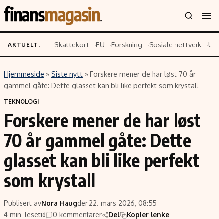
Skattekort
EU
Forskning
Sosiale nettverk
US
AKTUELT:
Hjemmeside
»
Siste nytt
»
Forskere mener de har løst 70 år
Innhold
Emner
gammel gåte: Dette glasset kan bli like perfekt som krystall
Siste nytt
Næringsliv
TEKNOLOGI
Forskere mener de har løst
Eiendom
Økonomi
Energi og klima
Politikk
70 år gammel gåte: Dette
Finans
Selskaper
glasset kan bli like perfekt
Fritid
Teknologi
som krystall
Hav og sjømat
Forbrukerrettigheter
Verden
Aksjer
Publisert av
Nora Haug
den
22. mars 2026, 08:55
4 min. lesetid
0 kommentarer
Del
Kopier lenke