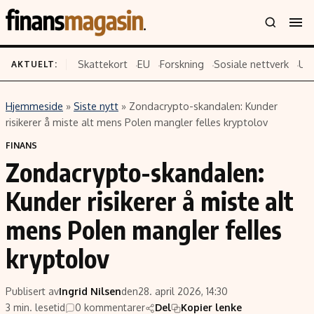
Skattekort
EU
Forskning
Sosiale nettverk
US
AKTUELT:
Hjemmeside
»
Siste nytt
»
Zondacrypto-skandalen: Kunder
Innhold
Emner
risikerer å miste alt mens Polen mangler felles kryptolov
Siste nytt
Næringsliv
FINANS
Zondacrypto-skandalen:
Eiendom
Økonomi
Energi og klima
Politikk
Kunder risikerer å miste alt
Finans
Selskaper
mens Polen mangler felles
Fritid
Teknologi
kryptolov
Hav og sjømat
Forbrukerrettigheter
Verden
Aksjer
Publisert av
Ingrid Nilsen
den
28. april 2026, 14:30
3 min. lesetid
0 kommentarer
Del
Kopier lenke