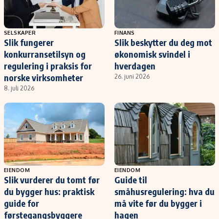
SELSKAPER
FINANS
Slik fungerer
Slik beskytter du deg mot
konkurransetilsyn og
økonomisk svindel i
regulering i praksis for
hverdagen
norske virksomheter
26. juni 2026
8. juli 2026
EIENDOM
EIENDOM
Slik vurderer du tomt før
Guide til
du bygger hus: praktisk
småhusregulering: hva du
guide for
må vite før du bygger i
førstegangsbyggere
hagen