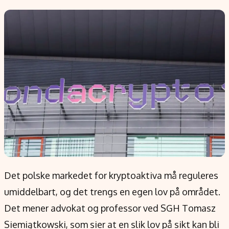
Populær
Retningslinjer
Forskning
Personvernerklæring
Google
Annonsepolicy
Kunstig intelligens
Brukervilkår
Infrastruktur
Cookiepolicy
BitCoin
Retningslinjer for rettelser
EU-Kommisjonen
Redaksjonell policy
Grønt skifte
Informasjon
Om oss
Det polske markedet for kryptoaktiva må reguleres
Kontakt oss
umiddelbart, og det trengs en egen lov på området.
Forfattere og redaksjon
Det mener advokat og professor ved SGH Tomasz
Etiske retningslinjer
Siemiątkowski, som sier at en slik lov på sikt kan bli