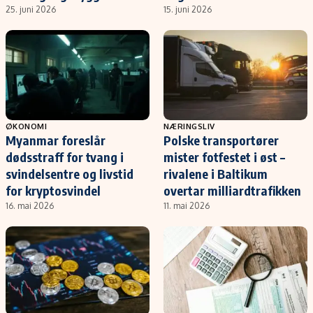
25. juni 2026
15. juni 2026
ØKONOMI
NÆRINGSLIV
Myanmar foreslår
Polske transportører
dødsstraff for tvang i
mister fotfestet i øst –
svindelsentre og livstid
rivalene i Baltikum
for kryptosvindel
overtar milliardtrafikken
16. mai 2026
11. mai 2026