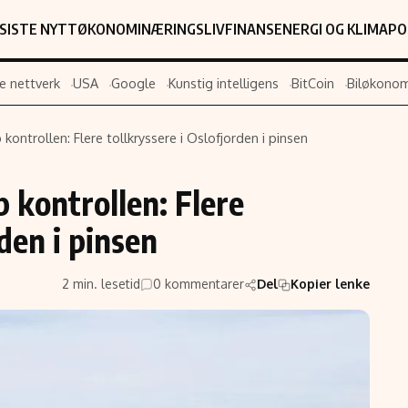
SISTE NYTT
ØKONOMI
NÆRINGSLIV
FINANS
ENERGI OG KLIMA
PO
e nettverk
USA
Google
Kunstig intelligens
BitCoin
Biløkonom
kontrollen: Flere tollkryssere i Oslofjorden i pinsen
Populær
Retningslin
 kontrollen: Flere
Forskning
Personverner
Google
Annonsepolic
rden i pinsen
Kunstig intelligens
Brukervilkår
Infrastruktur
Cookiepolicy
2 min. lesetid
0 kommentarer
Del
Kopier lenke
BitCoin
Retningslinjer
ter
EU-Kommisjonen
Redaksjonell 
Grønt skifte