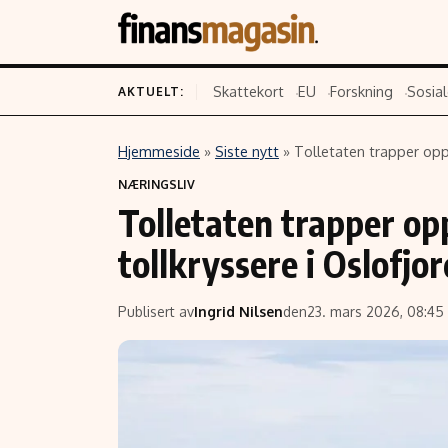
Skattekort
EU
Forskning
Sosial
AKTUELT:
Hjemmeside
»
Siste nytt
»
Tolletaten trapper opp 
Innhold
Emner
NÆRINGSLIV
Tolletaten trapper opp
Siste nytt
Næringsliv
Eiendom
Økonomi
tollkryssere i Oslofjo
Energi og klima
Politikk
Finans
Selskaper
Publisert av
Ingrid Nilsen
den
23. mars 2026, 08:45
Fritid
Teknologi
Hav og sjømat
Forbrukerrettighe
Verden
Aksjer