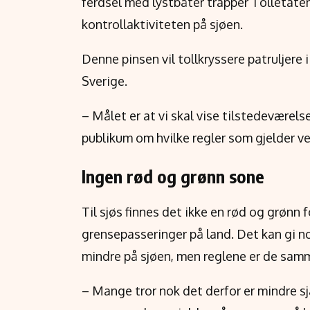
ferdsel med lystbåter trapper Tolletate
kontrollaktiviteten på sjøen.
Denne pinsen vil tollkryssere patruljere
Sverige.
– Målet er at vi skal vise tilstedeværel
publikum om hvilke regler som gjelder ved
Ingen rød og grønn sone
Til sjøs finnes det ikke en rød og grønn 
grensepasseringer på land. Det kan gi noe
mindre på sjøen, men reglene er de sam
– Mange tror nok det derfor er mindre sja