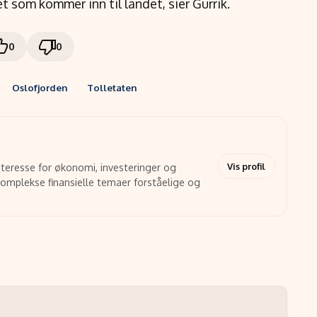
t som kommer inn til landet, sier Gurrik.
0
0
Oslofjorden
Tolletaten
Vis profil
interesse for økonomi, investeringer og
 komplekse finansielle temaer forståelige og