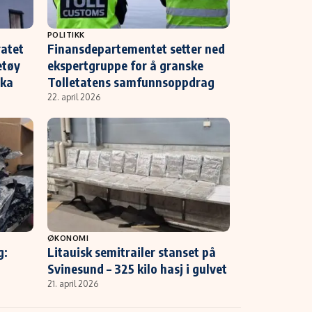
POLITIKK
ratet
Finansdepartementet setter ned
etøy
ekspertgruppe for å granske
ika
Tolletatens samfunnsoppdrag
22. april 2026
ØKONOMI
g:
Litauisk semitrailer stanset på
Svinesund – 325 kilo hasj i gulvet
21. april 2026