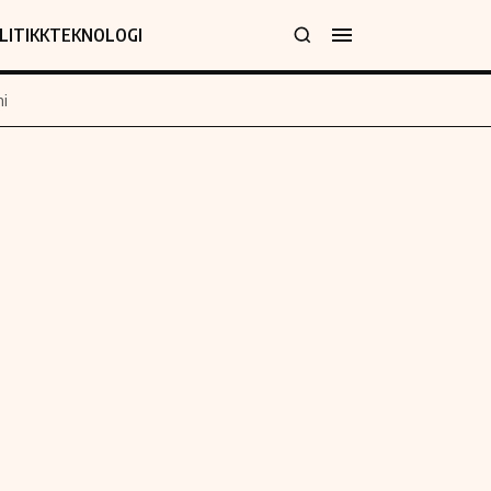
LITIKK
TEKNOLOGI
i
jer
Informasjon
klæring
Om oss
y
Kontakt oss
Forfattere og redaksjon
Etiske retningslinjer
 for rettelser
Verdensnyheter
policy
Alt om penger på engelsk