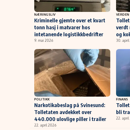
NÆRINGSLIV
VERDEN
Kriminelle gjemte over et kvart
Tolle
tonn hasj i matvarer hos
verdt 
intetanende logistikkbedrifter
og kok
9. mai 2026
30. apri
POLITIKK
FINANS
Narkotikabeslag på Svinesund:
Tollet
Tolletaten avdekket over
bli tr
440.000 ulovlige piller i trailer
22. apri
22. april 2026