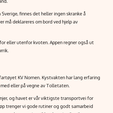
and.
 Sverige, finnes det heller ingen skranke å
er må deklareres om bord ved hjelp av
nafor eller utenfor kvoten. Appen regner også ut
rrik.
t
tfartøyet KV Nornen. Kystvakten har lang erfaring
 med eller på vegne av Tolletaten.
jer, og havet er vår viktigste transportvei for
løp trenger vi gode rutiner og godt samarbeid