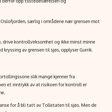
n derfor opp tilstedeværelsen og
 i Oslofjorden, særlig i områdene nær grensen mot
se, drive kontrollvirksomhet og ikke minst minne
 kryssing av grensen til sjøs, opplyser Gurrik.
fortollingssone slik mange kjenner fra
n et inntrykk av at risikoen for kontroll er
me.
nse for å bli tatt av Tolletaten til sjøs. Men de