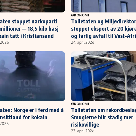
ØKONOMI
taten stoppet narkoparti
Tolletaten og Miljødirekto
millioner — 18,5 kilo hasj
stoppet eksport av 20 kjør
ain tatt i Kristiansand
og farlig avfall til Vest-Afr
l 2026
24. april 2026
ØKONOMI
aten: Norge er i ferd med å
Tolletaten om rekordbesla
ansittland for kokain
Smuglerne blir stadig mer
risikovillige
l 2026
22. april 2026