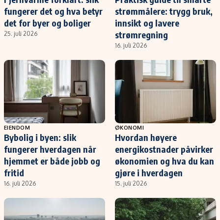
fungerer det og hva betyr
strømmålere: trygg bruk,
det for byer og boliger
innsikt og lavere
strømregning
25. juli 2026
16. juli 2026
EIENDOM
ØKONOMI
Bybolig i byen: slik
Hvordan høyere
fungerer hverdagen når
energikostnader påvirker
hjemmet er både jobb og
økonomien og hva du kan
fritid
gjøre i hverdagen
16. juli 2026
15. juli 2026