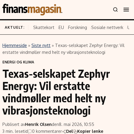
Skattekort
EU
Forskning
Sosiale nettverk
US
AKTUELT:
Hjemmeside
»
Siste nytt
»
Texas-selskapet Zephyr Energy: Vil
Innhold
Emner
erstatte vindmøller med helt ny vibrasjonsteknologi
Siste nytt
Næringsliv
ENERGI OG KLIMA
Texas-selskapet Zephyr
Eiendom
Økonomi
Energi og klima
Politikk
Energy: Vil erstatte
Finans
Selskaper
vindmøller med helt ny
Fritid
Teknologi
vibrasjonsteknologi
Hav og sjømat
Forbrukerrettigheter
Verden
Aksjer
Publisert av
Henrik Olsen
den
8. mai 2026, 10:55
3 min. lesetid
0 kommentarer
Del
Kopier lenke