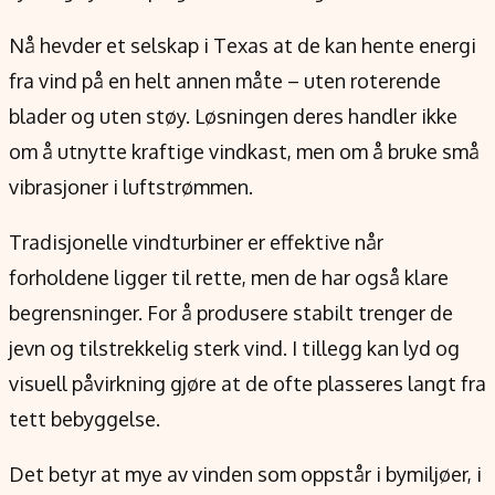
Verdensnyheter
Alt om penger på engelsk
Nå hevder et selskap i Texas at de kan hente energi
fra vind på en helt annen måte – uten roterende
blader og uten støy. Løsningen deres handler ikke
om å utnytte kraftige vindkast, men om å bruke små
vibrasjoner i luftstrømmen.
Tradisjonelle vindturbiner er effektive når
forholdene ligger til rette, men de har også klare
begrensninger. For å produsere stabilt trenger de
jevn og tilstrekkelig sterk vind. I tillegg kan lyd og
visuell påvirkning gjøre at de ofte plasseres langt fra
tett bebyggelse.
Det betyr at mye av vinden som oppstår i bymiljøer, i