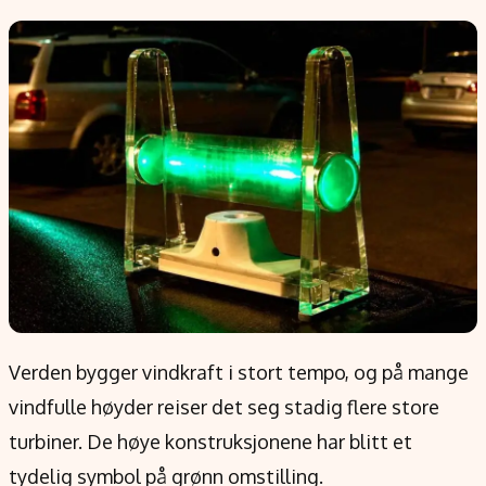
Populær
Retningslinjer
Forskning
Personvernerklæring
Google
Annonsepolicy
Kunstig intelligens
Brukervilkår
Infrastruktur
Cookiepolicy
BitCoin
Retningslinjer for rettelser
EU-Kommisjonen
Redaksjonell policy
Grønt skifte
Informasjon
Om oss
Verden bygger vindkraft i stort tempo, og på mange
Kontakt oss
vindfulle høyder reiser det seg stadig flere store
Forfattere og redaksjon
turbiner. De høye konstruksjonene har blitt et
Etiske retningslinjer
tydelig symbol på grønn omstilling.