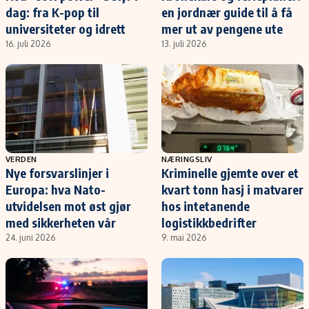
dag: fra K-pop til
en jordnær guide til å få
universiteter og idrett
mer ut av pengene ute
16. juli 2026
13. juli 2026
VERDEN
NÆRINGSLIV
Nye forsvarslinjer i
Kriminelle gjemte over et
Europa: hva Nato-
kvart tonn hasj i matvarer
utvidelsen mot øst gjør
hos intetanende
med sikkerheten vår
logistikkbedrifter
24. juni 2026
9. mai 2026