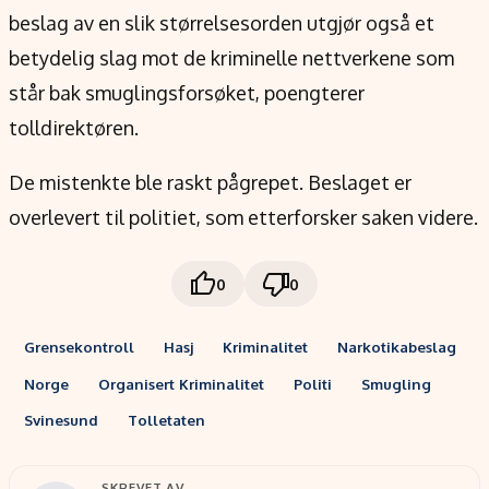
beslag av en slik størrelsesorden utgjør også et
betydelig slag mot de kriminelle nettverkene som
står bak smuglingsforsøket, poengterer
tolldirektøren.
De mistenkte ble raskt pågrepet. Beslaget er
overlevert til politiet, som etterforsker saken videre.
0
0
Grensekontroll
Hasj
Kriminalitet
Narkotikabeslag
Norge
Organisert Kriminalitet
Politi
Smugling
Svinesund
Tolletaten
SKREVET AV