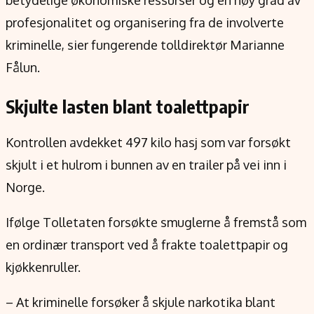
betydelige økonomiske ressurser og en høy grad av
Verdensnyheter
profesjonalitet og organisering fra de involverte
Alt om penger på engelsk
kriminelle, sier fungerende tolldirektør Marianne
Fålun.
Skjulte lasten blant toalettpapir
Kontrollen avdekket 497 kilo hasj som var forsøkt
skjult i et hulrom i bunnen av en trailer på vei inn i
Norge.
Ifølge Tolletaten forsøkte smuglerne å fremstå som
en ordinær transport ved å frakte toalettpapir og
kjøkkenruller.
– At kriminelle forsøker å skjule narkotika blant