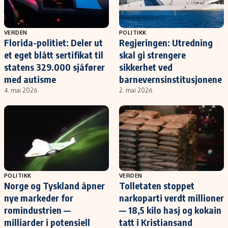
VERDEN
POLITIKK
Florida-politiet: Deler ut
Regjeringen: Utredning
et eget blått sertifikat til
skal gi strengere
statens 329.000 sjåfører
sikkerhet ved
med autisme
barnevernsinstitusjonene
4. mai 2026
2. mai 2026
POLITIKK
VERDEN
Norge og Tyskland åpner
Tolletaten stoppet
nye markeder for
narkoparti verdt millioner
romindustrien —
— 18,5 kilo hasj og kokain
milliarder i potensiell
tatt i Kristiansand