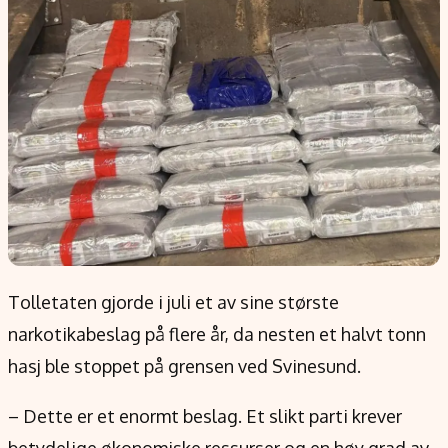
Populær
Retningslinjer
Forskning
Personvernerklæring
Google
Annonsepolicy
Kunstig intelligens
Brukervilkår
Infrastruktur
Cookiepolicy
BitCoin
Retningslinjer for rettelser
EU-Kommisjonen
Redaksjonell policy
Grønt skifte
Informasjon
Tolletaten gjorde i juli et av sine største
Om oss
narkotikabeslag på flere år, da nesten et halvt tonn
Kontakt oss
hasj ble stoppet på grensen ved Svinesund.
Forfattere og redaksjon
– Dette er et enormt beslag. Et slikt parti krever
Etiske retningslinjer