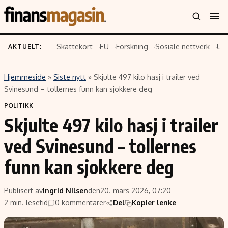
Skattekort
EU
Forskning
Sosiale nettverk
US
AKTUELT:
Hjemmeside
»
Siste nytt
»
Skjulte 497 kilo hasj i trailer ved
Innhold
Emner
Svinesund – tollernes funn kan sjokkere deg
Siste nytt
Næringsliv
POLITIKK
Skjulte 497 kilo hasj i trailer
Eiendom
Økonomi
Energi og klima
Politikk
ved Svinesund – tollernes
Finans
Selskaper
funn kan sjokkere deg
Fritid
Teknologi
Hav og sjømat
Forbrukerrettigheter
Publisert av
Ingrid Nilsen
den
20. mars 2026, 07:20
Verden
Aksjer
2 min. lesetid
0 kommentarer
Del
Kopier lenke