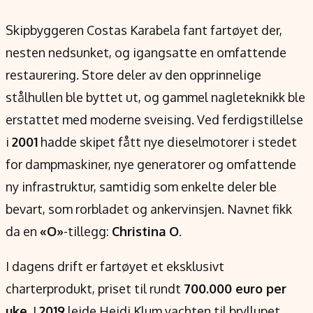
Skipbyggeren Costas Karabela fant fartøyet der,
nesten nedsunket, og igangsatte en omfattende
restaurering. Store deler av den opprinnelige
stålhullen ble byttet ut, og gammel nagleteknikk ble
erstattet med moderne sveising. Ved ferdigstillelse
i
2001
hadde skipet fått nye dieselmotorer i stedet
for dampmaskiner, nye generatorer og omfattende
ny infrastruktur, samtidig som enkelte deler ble
bevart, som rorbladet og ankervinsjen. Navnet fikk
da en
«O»
-tillegg:
Christina O
.
I dagens drift er fartøyet et eksklusivt
charterprodukt, priset til rundt
700.000 euro per
uke
. I
2019
leide Heidi Klum yachten til bryllupet