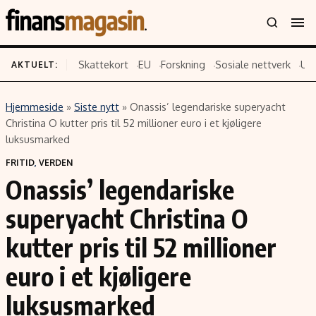
Skattekort
EU
Forskning
Sosiale nettverk
US
AKTUELT:
Hjemmeside
»
Siste nytt
»
Onassis’ legendariske superyacht
Innhold
Emner
Christina O kutter pris til 52 millioner euro i et kjøligere
luksusmarked
Siste nytt
Næringsliv
FRITID
,
VERDEN
Eiendom
Økonomi
Onassis’ legendariske
Energi og klima
Politikk
superyacht Christina O
Finans
Selskaper
Fritid
Teknologi
kutter pris til 52 millioner
Hav og sjømat
Forbrukerrettigheter
euro i et kjøligere
Verden
Aksjer
luksusmarked