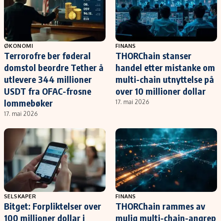
ØKONOMI
FINANS
Terrorofre ber føderal
THORChain stanser
domstol beordre Tether å
handel etter mistanke om
utlevere 344 millioner
multi-chain utnyttelse på
USDT fra OFAC-frosne
over 10 millioner dollar
lommebøker
17. mai 2026
17. mai 2026
SELSKAPER
FINANS
Bitget: Forpliktelser over
THORChain rammes av
100 millioner dollar i
mulig multi-chain-angrep