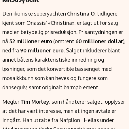
Verdensnyheter
Alt om penger på engelsk
Den ikoniske superyachten
Christina O
, tidligere
kjent som Onassis’ «Christina», er lagt ut for salg
med en betydelig prisreduksjon. Prisantydningen er
nå
52 millioner euro
(omtrent
60 millioner dollar
),
ned fra
90 millioner euro
. Salget inkluderer blant
annet båtens karakteristiske innredning og
løsninger, som det konvertible bassenget med
mosaikkbunn som kan heves og fungere som
dansegulv, samt originalt barmøblement.
Megler
Tim Morley
, som håndterer salget, opplyser
at det har vært interesse, men at ingen avtale er
inngått. Han uttalte fra Nafplion i Hellas under