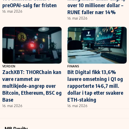
preOPAI-salg før fristen
over 10 millioner dollar –
RUNE faller nær 14%
16. mai 2026
16. mai 2026
VERDEN
FINANS
ZachXBT: THORChain kan
Bit Digital fikk 13,6%
være rammet av
lavere omsetning i Q1 og
multikjede-angrep over
rapporterte 146,7 mill.
Bitcoin, Ethereum, BSC og
dollar i tap etter svakere
Base
ETH-staking
16. mai 2026
16. mai 2026
MB Devity