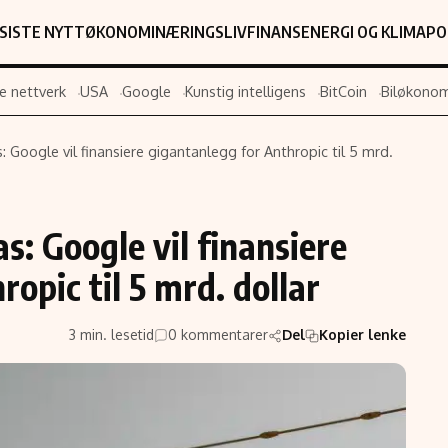
SISTE NYTT
ØKONOMI
NÆRINGSLIV
FINANS
ENERGI OG KLIMA
PO
e nettverk
USA
Google
Kunstig intelligens
BitCoin
Biløkonom
: Google vil finansiere gigantanlegg for Anthropic til 5 mrd.
Populær
Retningslin
Forskning
Personverner
s: Google vil finansiere
Google
Annonsepolic
opic til 5 mrd. dollar
Kunstig intelligens
Brukervilkår
Infrastruktur
Cookiepolicy
3 min. lesetid
0 kommentarer
Del
Kopier lenke
BitCoin
Retningslinjer
ter
EU-Kommisjonen
Redaksjonell 
Grønt skifte