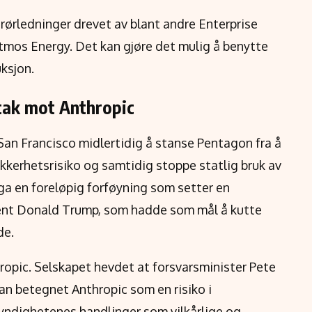
rørledninger drevet av blant andre Enterprise
tmos Energy. Det kan gjøre det mulig å benytte
ksjon.
tak mot Anthropic
an Francisco midlertidig å stanse Pentagon fra å
ikkerhetsrisiko og samtidig stoppe statlig bruk av
ga en foreløpig forføyning som setter en
ident Donald Trump, som hadde som mål å kutte
de.
ropic. Selskapet hevdet at forsvarsminister Pete
n betegnet Anthropic som en risiko i
ndighetenes handlinger som vilkårlige og