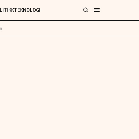
LITIKK
TEKNOLOGI
i
jer
Informasjon
klæring
Om oss
y
Kontakt oss
Forfattere og redaksjon
Etiske retningslinjer
 for rettelser
Verdensnyheter
policy
Alt om penger på engelsk