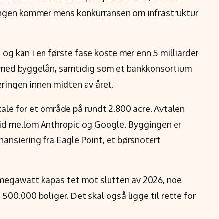
tsingen kommer mens konkurransen om infrastruktur
og kan i en første fase koste mer enn 5 milliarder
ra med byggelån, samtidig som et bankkonsortium
eringen innen midten av året.
tale for et område på rundt 2.800 acre. Avtalen
eid mellom Anthropic og Google. Byggingen er
inansiering fra Eagle Point, et børsnotert
 megawatt kapasitet mot slutten av 2026, noe
500.000 boliger. Det skal også ligge til rette for