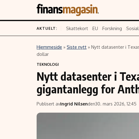
Skattekort
EU
Forskning
Sosial
AKTUELT:
Hjemmeside
»
Siste nytt
»
Nytt datasenter i Texas
Innhold
Emner
dollar
TEKNOLOGI
Siste nytt
Næringsliv
Nytt datasenter i Texa
Eiendom
Økonomi
gigantanlegg for Anthr
Energi og klima
Politikk
Finans
Selskaper
Publisert av
Ingrid Nilsen
den
30. mars 2026, 12:45
Fritid
Teknologi
Hav og sjømat
Forbrukerrettighe
Verden
Aksjer