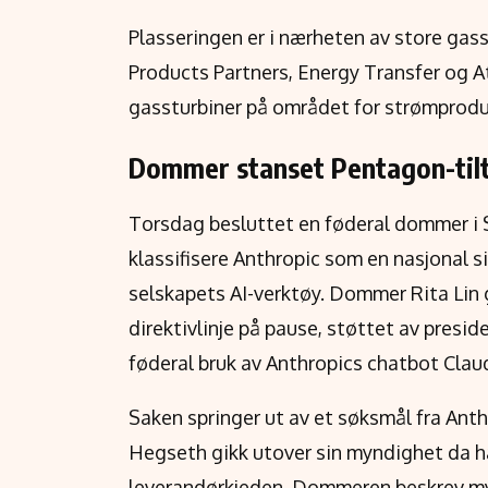
Plasseringen er i nærheten av store gass
Products Partners, Energy Transfer og A
gassturbiner på området for strømprodu
Dommer stanset Pentagon-til
Torsdag besluttet en føderal dommer i S
klassifisere Anthropic som en nasjonal s
selskapets AI-verktøy. Dommer Rita Lin 
direktivlinje på pause, støttet av pres
føderal bruk av Anthropics chatbot Clau
Saken springer ut av et søksmål fra Anth
Hegseth gikk utover sin myndighet da ha
leverandørkjeden. Dommeren beskrev my