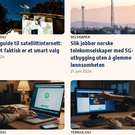
OGI
SELSKAPER
guide til satellittinternett:
Slik jobber norske
t faktisk er et smart valg
telekomselskaper med 5G-
utbygging uten å glemme
026
lønnsomheten
21. juni 2026
OGI
TEKNOLOGI