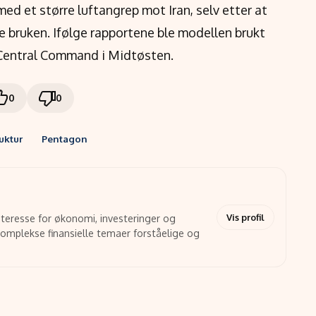
ed et større luftangrep mot Iran, selv etter at
 bruken. Ifølge rapportene ble modellen brukt
 Central Command i Midtøsten.
0
0
ruktur
Pentagon
Vis profil
interesse for økonomi, investeringer og
 komplekse finansielle temaer forståelige og