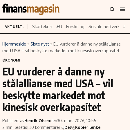
Skattekort
EU
Forskning
Sosiale nettverk
US
AKTUELT:
Hjemmeside
»
Siste nytt
»
EU vurderer å danne ny stålallianse
Innhold
Emner
med USA – vil beskytte markedet mot kinesisk overkapasitet
Siste nytt
Næringsliv
ØKONOMI
EU vurderer å danne ny
Eiendom
Økonomi
Energi og klima
Politikk
stålallianse med USA – vil
Finans
Selskaper
beskytte markedet mot
Fritid
Teknologi
kinesisk overkapasitet
Hav og sjømat
Forbrukerrettigheter
Verden
Aksjer
Publisert av
Henrik Olsen
den
30. mars 2026, 10:55
2 min. lesetid
0 kommentarer
Del
Kopier lenke