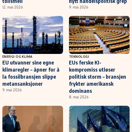
tollsmell
nytt handelspolitisk grep
12. mai 2026
9. mai 2026
ENERGI OG KLIMA
TEKNOLOGI
EU utvanner sine egne
EUs ferske KI-
klimaregler – åpner for å
kompromiss utløser
la fossilbransjen slippe
politisk storm – bransjen
metansanksjoner
frykter amerikansk
dominans
9. mai 2026
8. mai 2026