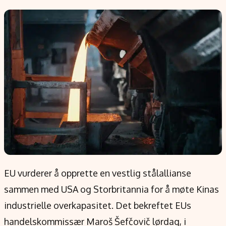
Populær
Retningslinjer
Forskning
Personvernerklæring
Google
Annonsepolicy
Kunstig intelligens
Brukervilkår
Infrastruktur
Cookiepolicy
BitCoin
Retningslinjer for rettelser
EU-Kommisjonen
Redaksjonell policy
Grønt skifte
Informasjon
Om oss
EU vurderer å opprette en vestlig stålallianse
Kontakt oss
sammen med USA og Storbritannia for å møte Kinas
Forfattere og redaksjon
industrielle overkapasitet. Det bekreftet EUs
Etiske retningslinjer
handelskommissær Maroš Šefčovič lørdag, i