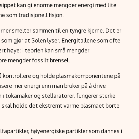
nsippet kan gi enorme mengder energi med lite
 som tradisjonell fisjon.
rner smelter sammen til en tyngre kjerne. Det er
m gjør at Solen lyser. Energitallene som ofte
vært høye: I teorien kan små mengder
ore mengder fossilt brensel.
 å kontrollere og holde plasmakomponentene på
dusere mer energi enn man bruker på å drive
 i tokamaker og stellaratorer, fungerer sterke
skal holde det ekstremt varme plasmaet borte
lfapartikler, høyenergiske partikler som dannes i