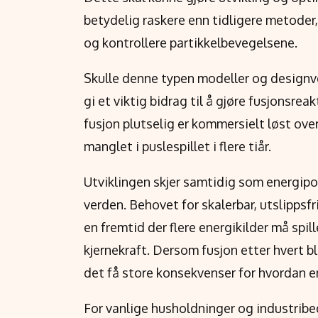
betydelig raskere enn tidligere metoder, 
og kontrollere partikkelbevegelsene.
Skulle denne typen modeller og designve
gi et viktig bidrag til å gjøre fusjonsrea
fusjon plutselig er kommersielt løst ove
manglet i puslespillet i flere tiår.
Utviklingen skjer samtidig som energipo
verden. Behovet for skalerbar, utslippsfr
en fremtid der flere energikilder må spil
kjernekraft. Dersom fusjon etter hvert 
det få store konsekvenser for hvordan e
For vanlige husholdninger og industribedri