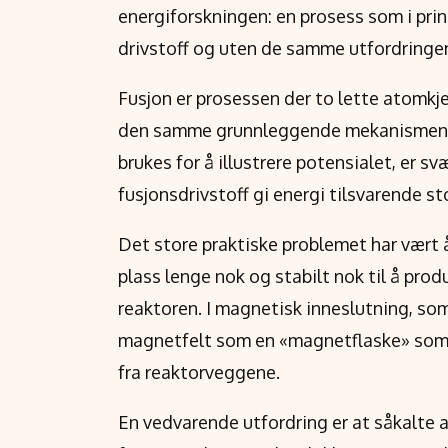
energiforskningen: en prosess som i pri
drivstoff og uten de samme utfordringene
Fusjon er prosessen der to lette atomkje
den samme grunnleggende mekanismen so
brukes for å illustrere potensialet, er s
fusjonsdrivstoff gi energi tilsvarende st
Det store praktiske problemet har vært
plass lenge nok og stabilt nok til å pro
reaktoren. I magnetisk inneslutning, som
magnetfelt som en «magnetflaske» som 
fra reaktorveggene.
En vedvarende utfordring er at såkalte a