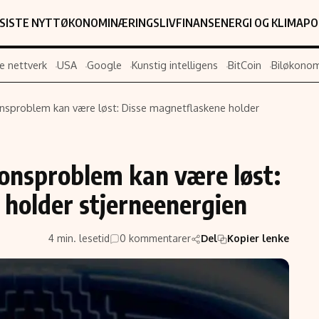
SISTE NYTT
ØKONOMI
NÆRINGSLIV
FINANS
ENERGI OG KLIMA
PO
e nettverk
USA
Google
Kunstig intelligens
BitCoin
Biløkonom
nsproblem kan være løst: Disse magnetflaskene holder
Populær
Retningslin
Forskning
Personverner
jonsproblem kan være løst:
Google
Annonsepolic
 holder stjerneenergien
Kunstig intelligens
Brukervilkår
Infrastruktur
Cookiepolicy
4 min. lesetid
0 kommentarer
Del
Kopier lenke
BitCoin
Retningslinjer
ter
EU-Kommisjonen
Redaksjonell 
Grønt skifte