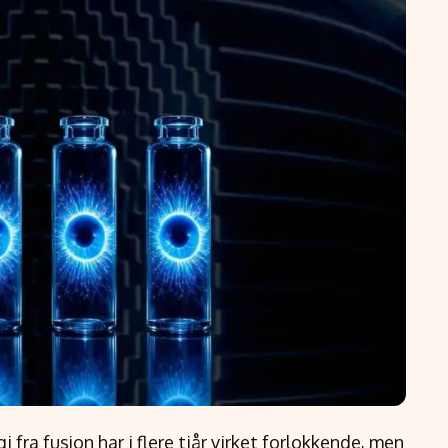
a fusjon har i flere tiår virket forlokkende, men