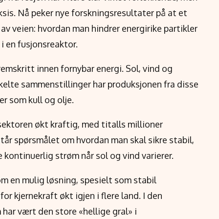
aksis. Nå peker nye forskningsresultater på at et
s av veien: hvordan man hindrer energirike partikler
i en fusjonsreaktor.
remskritt innen fornybar energi. Sol, vind og
nkelte sammenstillinger har produksjonen fra disse
r som kull og olje.
ektoren økt kraftig, med titalls millioner
står spørsmålet om hvordan man skal sikre stabil,
 kontinuerlig strøm når sol og vind varierer.
om en mulig løsning, spesielt som stabil
or kjernekraft økt igjen i flere land. I den
ar vært den store «hellige gral» i