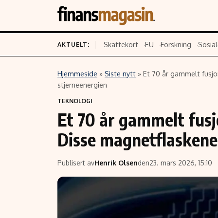
Skattekort
EU
Forskning
Sosial
AKTUELT:
Hjemmeside
»
Siste nytt
»
Et 70 år gammelt fusjo
Innhold
Emner
stjerneenergien
TEKNOLOGI
Siste nytt
Næringsliv
Et 70 år gammelt fus
Eiendom
Økonomi
Disse magnetflaskene
Energi og klima
Politikk
Finans
Selskaper
Publisert av
Henrik Olsen
den
23. mars 2026, 15:10
Fritid
Teknologi
Hav og sjømat
Forbrukerrettighe
Verden
Aksjer