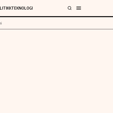
LITIKK
TEKNOLOGI
i
jer
Informasjon
klæring
Om oss
y
Kontakt oss
Forfattere og redaksjon
Etiske retningslinjer
 for rettelser
Verdensnyheter
policy
Alt om penger på engelsk