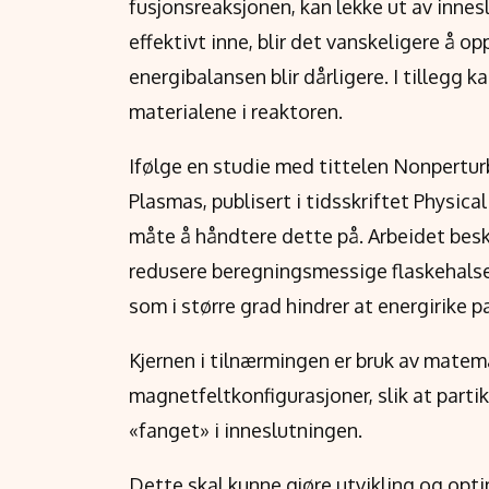
fusjonsreaksjonen, kan lekke ut av innes
effektivt inne, blir det vanskeligere å o
energibalansen blir dårligere. I tillegg k
materialene i reaktoren.
Ifølge en studie med tittelen Nonpertu
Plasmas, publisert i tidsskriftet Physica
måte å håndtere dette på. Arbeidet besk
redusere beregningsmessige flaskehalser
som i større grad hindrer at energirike p
Kjernen i tilnærmingen er bruk av matem
magnetfeltkonfigurasjoner, slik at partik
«fanget» i inneslutningen.
Dette skal kunne gjøre utvikling og opt