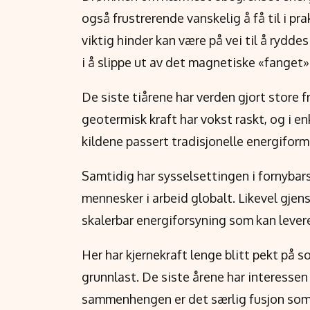
også frustrerende vanskelig å få til i pr
viktig hinder kan være på vei til å rydde
i å slippe ut av det magnetiske «fanget» 
De siste tiårene har verden gjort store f
geotermisk kraft har vokst raskt, og i e
kildene passert tradisjonelle energiforme
Samtidig har sysselsettingen i fornybars
mennesker i arbeid globalt. Likevel gjen
skalerbar energiforsyning som kan levere
Her har kjernekraft lenge blitt pekt på s
grunnlast. De siste årene har interessen f
sammenhengen er det særlig fusjon som h