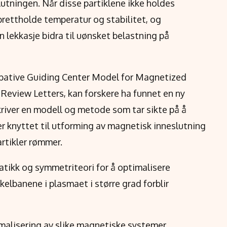
lutningen. Når disse partiklene ikke holdes
pprettholde temperatur og stabilitet, og
an lekkasje bidra til uønsket belastning på
rbative Guiding Center Model for Magnetized
l Review Letters, kan forskere ha funnet en ny
river en modell og metode som tar sikte på å
 knyttet til utforming av magnetisk inneslutning
artikler rømmer.
atikk og symmetriteori for å optimalisere
kelbanene i plasmaet i større grad forblir
imalisering av slike magnetiske systemer