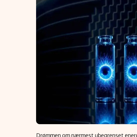
Drømmen om nærmest ubegrenset energi fr