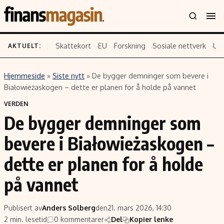
Skattekort
EU
Forskning
Sosiale nettverk
US
AKTUELT:
Hjemmeside
»
Siste nytt
»
De bygger demninger som bevere i
Innhold
Emner
Białowieżaskogen – dette er planen for å holde på vannet
Siste nytt
Næringsliv
VERDEN
De bygger demninger som
Eiendom
Økonomi
Energi og klima
Politikk
bevere i Białowieżaskogen –
Finans
Selskaper
dette er planen for å holde
Fritid
Teknologi
på vannet
Hav og sjømat
Forbrukerrettigheter
Verden
Aksjer
Publisert av
Anders Solberg
den
21. mars 2026, 14:30
2 min. lesetid
0 kommentarer
Del
Kopier lenke