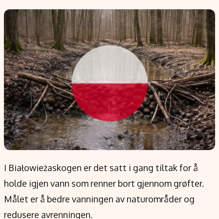
Populær
Retningslinjer
Forskning
Personvernerklæring
Google
Annonsepolicy
Kunstig intelligens
Brukervilkår
Infrastruktur
Cookiepolicy
BitCoin
Retningslinjer for rettelser
EU-Kommisjonen
Redaksjonell policy
Grønt skifte
Informasjon
Om oss
I Białowieżaskogen er det satt i gang tiltak for å
Kontakt oss
holde igjen vann som renner bort gjennom grøfter.
Forfattere og redaksjon
Målet er å bedre vanningen av naturområder og
Etiske retningslinjer
redusere avrenningen.