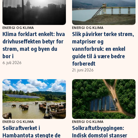
ENERGI OG KLIMA
ENERGI OG KLIMA
Klima forklart enkelt: hva
Slik påvirker tørke strøm,
drivhuseffekten betyr for
matpriser og
strøm, mat og byen du
vannforbruk: en enkel
bor i
guide til å være bedre
forberedt
6. juli 2026
21. juni 2026
ENERGI OG KLIMA
ENERGI OG KLIMA
Solkraftverket i
Solkraftutbyggingen:
Hambantota stengte de
Indisk domstol stanser