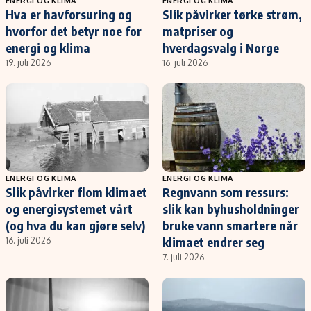
ENERGI OG KLIMA
ENERGI OG KLIMA
Hva er havforsuring og
Slik påvirker tørke strøm,
hvorfor det betyr noe for
matpriser og
energi og klima
hverdagsvalg i Norge
19. juli 2026
16. juli 2026
ENERGI OG KLIMA
ENERGI OG KLIMA
Slik påvirker flom klimaet
Regnvann som ressurs:
og energisystemet vårt
slik kan byhusholdninger
(og hva du kan gjøre selv)
bruke vann smartere når
klimaet endrer seg
16. juli 2026
7. juli 2026