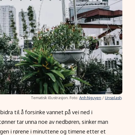
Tematisk illustrasjon. Foto:
Anh Nguyen
/
Unsplash
.
idra til å forsinke vannet på vei ned i
tønner tar unna noe av nedbøren, sinker man
en i rørene i minuttene og timene etter et