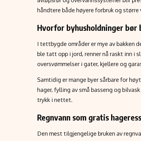
avløpsrør og overvannssystemer blir pre
håndtere både høyere forbruk og større v
Hvorfor byhusholdninger bør 
I tettbygde områder er mye av bakken de
ble tatt opp i jord, renner nå raskt inn i 
oversvømmelser i gater, kjellere og garas
Samtidig er mange byer sårbare for høyt
hager, fylling av små basseng og bilvask
trykk i nettet.
Regnvann som gratis hageres
Den mest tilgjengelige bruken av regnva