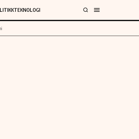
LITIKK
TEKNOLOGI
i
jer
Informasjon
klæring
Om oss
y
Kontakt oss
Forfattere og redaksjon
Etiske retningslinjer
 for rettelser
Verdensnyheter
policy
Alt om penger på engelsk