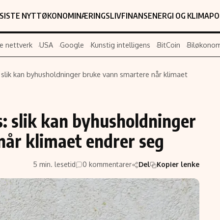
SISTE NYTT
ØKONOMI
NÆRINGSLIV
FINANS
ENERGI OG KLIMA
PO
e nettverk
USA
Google
Kunstig intelligens
BitCoin
Biløkonom
slik kan byhusholdninger bruke vann smartere når klimaet
Populær
Retningslin
Forskning
Personverner
: slik kan byhusholdninger
Google
Annonsepolic
når klimaet endrer seg
Kunstig intelligens
Brukervilkår
Infrastruktur
Cookiepolicy
5 min. lesetid
0 kommentarer
Del
Kopier lenke
BitCoin
Retningslinjer
ter
EU-Kommisjonen
Redaksjonell 
Grønt skifte