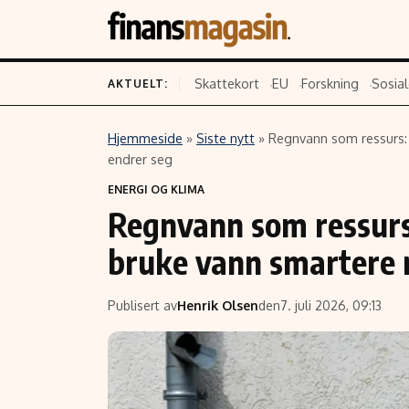
Skattekort
EU
Forskning
Sosial
AKTUELT:
Hjemmeside
»
Siste nytt
»
Regnvann som ressurs: 
Innhold
Emner
endrer seg
ENERGI OG KLIMA
Siste nytt
Næringsliv
Regnvann som ressurs
Eiendom
Økonomi
bruke vann smartere 
Energi og klima
Politikk
Finans
Selskaper
Publisert av
Henrik Olsen
den
7. juli 2026, 09:13
Fritid
Teknologi
Hav og sjømat
Forbrukerrettighe
Verden
Aksjer