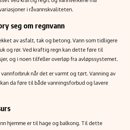
sset ved kraftig regn, og vannverkene må
ariasjoner i råvannskvaliteten.
bry seg om regnvann
kket av asfalt, tak og betong. Vann som tidligere
sluk og rør. Ved kraftig regn kan dette føre til
jer, og i noen tilfeller overløp fra avløpssystemet.
 vannforbruk når det er varmt og tørt. Vanning av
 kan da føre til både vanningsforbud og lavere
surs
nn hjemme er til hage og balkong. Til dette