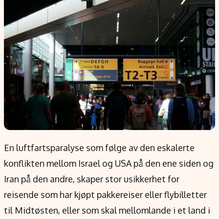
Populær
Retningslinjer
Forskning
Personvernerklæring
Google
Annonsepolicy
Kunstig intelligens
Brukervilkår
Infrastruktur
Cookiepolicy
BitCoin
Retningslinjer for rettelser
EU-Kommisjonen
Redaksjonell policy
Grønt skifte
Informasjon
En luftfartsparalyse som følge av den eskalerte
Om oss
konflikten mellom Israel og USA på den ene siden og
Kontakt oss
Iran på den andre, skaper stor usikkerhet for
Forfattere og redaksjon
reisende som har kjøpt pakkereiser eller flybilletter
Etiske retningslinjer
til Midtøsten, eller som skal mellomlande i et land i