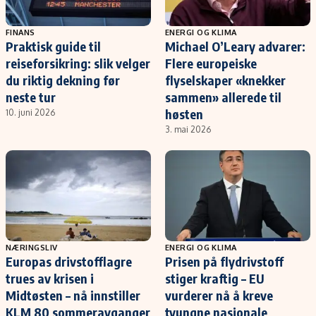
FINANS
ENERGI OG KLIMA
Praktisk guide til
Michael O’Leary advarer:
reiseforsikring: slik velger
Flere europeiske
du riktig dekning før
flyselskaper «knekker
neste tur
sammen» allerede til
høsten
10. juni 2026
3. mai 2026
NÆRINGSLIV
ENERGI OG KLIMA
Europas drivstofflagre
Prisen på flydrivstoff
trues av krisen i
stiger kraftig – EU
Midtøsten – nå innstiller
vurderer nå å kreve
KLM 80 sommeravganger
tvungne nasjonale