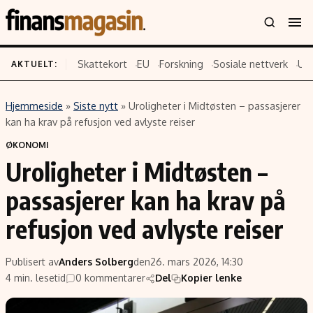
Skattekort
EU
Forskning
Sosiale nettverk
US
AKTUELT:
Hjemmeside
»
Siste nytt
»
Uroligheter i Midtøsten – passasjerer
Innhold
Emner
kan ha krav på refusjon ved avlyste reiser
Siste nytt
Næringsliv
ØKONOMI
Uroligheter i Midtøsten –
Eiendom
Økonomi
Energi og klima
Politikk
passasjerer kan ha krav på
Finans
Selskaper
refusjon ved avlyste reiser
Fritid
Teknologi
Hav og sjømat
Forbrukerrettigheter
Publisert av
Anders Solberg
den
26. mars 2026, 14:30
Verden
Aksjer
4 min. lesetid
0 kommentarer
Del
Kopier lenke