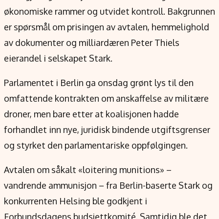
Verdensnyheter
økonomiske rammer og utvidet kontroll. Bakgrunnen
Alt om penger på engelsk
er spørsmål om prisingen av avtalen, hemmelighold
av dokumenter og milliardæren Peter Thiels
eierandel i selskapet Stark.
Parlamentet i Berlin ga onsdag grønt lys til den
omfattende kontrakten om anskaffelse av militære
droner, men bare etter at koalisjonen hadde
forhandlet inn nye, juridisk bindende utgiftsgrenser
og styrket den parlamentariske oppfølgingen.
Avtalen om såkalt «loitering munitions» –
vandrende ammunisjon – fra Berlin-baserte Stark og
konkurrenten Helsing ble godkjent i
Forbundsdagens budsjettkomité. Samtidig ble det