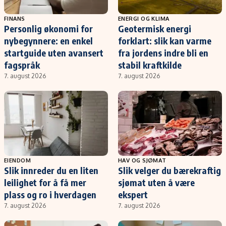
FINANS
ENERGI OG KLIMA
Personlig økonomi for
Geotermisk energi
nybegynnere: en enkel
forklart: slik kan varme
startguide uten avansert
fra jordens indre bli en
fagspråk
stabil kraftkilde
7. august 2026
7. august 2026
EIENDOM
HAV OG SJØMAT
Slik innreder du en liten
Slik velger du bærekraftig
leilighet for å få mer
sjømat uten å være
plass og ro i hverdagen
ekspert
7. august 2026
7. august 2026