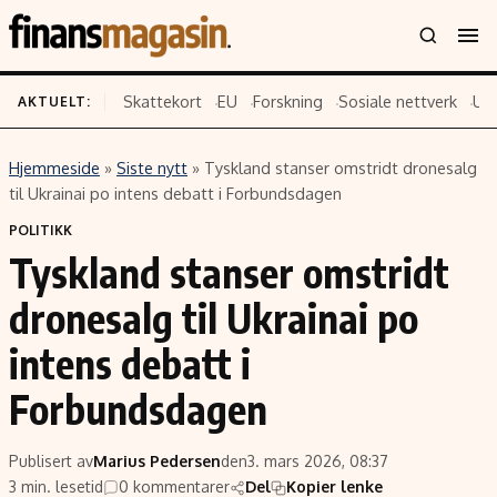
Skattekort
EU
Forskning
Sosiale nettverk
US
AKTUELT:
Hjemmeside
»
Siste nytt
»
Tyskland stanser omstridt dronesalg
Innhold
Emner
til Ukrainai po intens debatt i Forbundsdagen
Siste nytt
Næringsliv
POLITIKK
Tyskland stanser omstridt
Eiendom
Økonomi
Energi og klima
Politikk
dronesalg til Ukrainai po
Finans
Selskaper
intens debatt i
Fritid
Teknologi
Forbundsdagen
Hav og sjømat
Forbrukerrettigheter
Verden
Aksjer
Publisert av
Marius Pedersen
den
3. mars 2026, 08:37
3 min. lesetid
0 kommentarer
Del
Kopier lenke