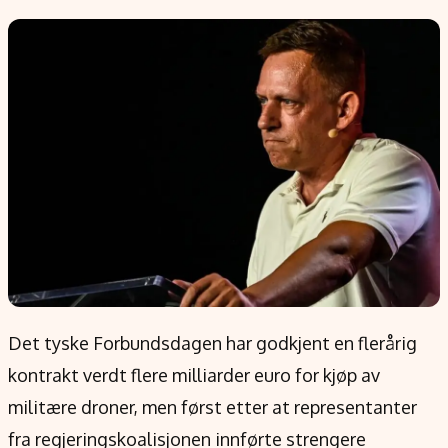
Populær
Retningslinjer
Forskning
Personvernerklæring
Google
Annonsepolicy
Kunstig intelligens
Brukervilkår
Infrastruktur
Cookiepolicy
BitCoin
Retningslinjer for rettelser
EU-Kommisjonen
Redaksjonell policy
Grønt skifte
Informasjon
Om oss
Det tyske Forbundsdagen har godkjent en flerårig
Kontakt oss
kontrakt verdt flere milliarder euro for kjøp av
Forfattere og redaksjon
militære droner, men først etter at representanter
Etiske retningslinjer
fra regjeringskoalisjonen innførte strengere