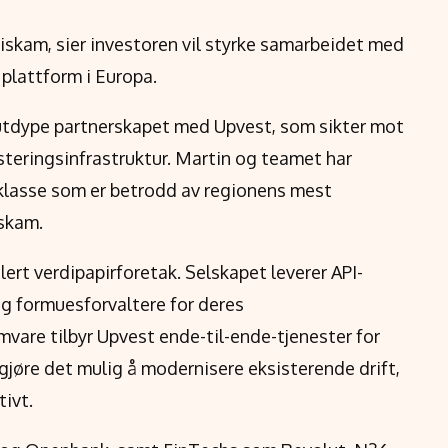
iskam, sier investoren vil styrke samarbeidet med
 plattform i Europa.
 utdype partnerskapet med Upvest, som sikter mot
steringsinfrastruktur. Martin og teamet har
sklasse som er betrodd av regionens mest
iskam.
lert verdipapirforetak. Selskapet leverer API-
 og formuesforvaltere for deres
amvare tilbyr Upvest ende-til-ende-tjenester for
gjøre det mulig å modernisere eksisterende drift,
ivt.