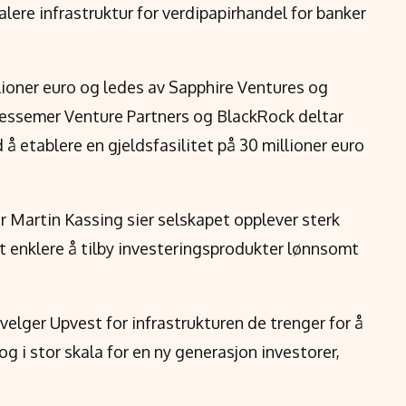
lere infrastruktur for verdipapirhandel for banker
lioner euro og ledes av Sapphire Ventures og
essemer Venture Partners og BlackRock deltar
d å etablere en gjeldsfasilitet på 30 millioner euro
 Martin Kassing sier selskapet opplever sterk
t enklere å tilby investeringsprodukter lønnsomt
elger Upvest for infrastrukturen de trenger for å
g i stor skala for en ny generasjon investorer,