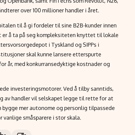
B og Openbank, samt FinTechs som Revolut, N26,
dterer over 100 millioner handler i året.
talen til å gi fordeler til sine B2B-kunder innen
 er å ta på seg kompleksiteten knyttet til lokale
tersvorsorgedepot i Tyskland og SIPPs i
stitusjoner skal kunne lansere etterspurte
for år, med konkurransedyktige kostnader og
tede investeringsmotorer. Ved å tilby sanntids,
av handler vil selskapet legge til rette for at
kan bygge mer autonome og personlig tilpassede
r vanlige småsparere i stor skala.