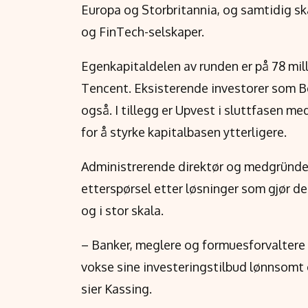
Europa og Storbritannia, og samtidig ska
og FinTech-selskaper.
Egenkapitaldelen av runden er på 78 mil
Tencent. Eksisterende investorer som B
også. I tillegg er Upvest i sluttfasen me
for å styrke kapitalbasen ytterligere.
Administrerende direktør og medgründer
etterspørsel etter løsninger som gjør de
og i stor skala.
– Banker, meglere og formuesforvaltere v
vokse sine investeringstilbud lønnsomt o
sier Kassing.