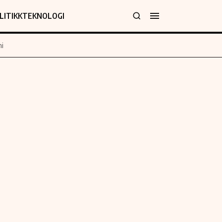
LITIKK
TEKNOLOGI
i
jer
Informasjon
klæring
Om oss
y
Kontakt oss
Forfattere og redaksjon
Etiske retningslinjer
 for rettelser
Verdensnyheter
policy
Alt om penger på engelsk