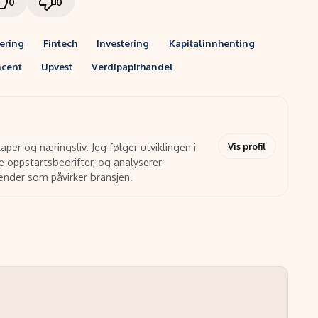
0
0
sering
Fintech
Investering
Kapitalinnhenting
cent
Upvest
Verdipapirhandel
Vis profil
aper og næringsliv. Jeg følger utviklingen i
 oppstartsbedrifter, og analyserer
render som påvirker bransjen.