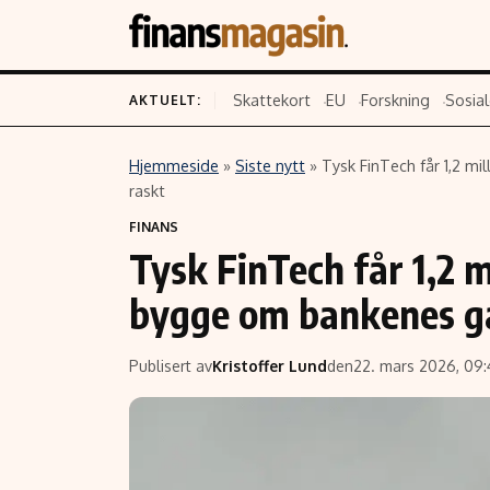
Skattekort
EU
Forskning
Sosial
AKTUELT:
Hjemmeside
»
Siste nytt
»
Tysk FinTech får 1,2 mi
Innhold
Emner
raskt
FINANS
Siste nytt
Næringsliv
Tysk FinTech får 1,2 mi
Eiendom
Økonomi
bygge om bankenes g
Energi og klima
Politikk
Finans
Selskaper
Publisert av
Kristoffer Lund
den
22. mars 2026, 09
Fritid
Teknologi
Hav og sjømat
Forbrukerrettighe
Verden
Aksjer