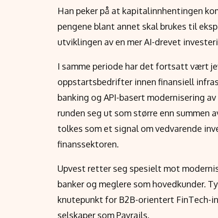
Han peker på at kapitalinnhentingen komm
pengene blant annet skal brukes til eksp
utviklingen av en mer AI-drevet investe
I samme periode har det fortsatt vært je
oppstartsbedrifter innen finansiell infras
banking og API-basert modernisering av b
runden seg ut som større enn summen av
tolkes som et signal om vedvarende inv
finanssektoren.
Upvest retter seg spesielt mot modernise
banker og meglere som hovedkunder. Tys
knutepunkt for B2B-orientert FinTech-inf
selskaper som Payrails.