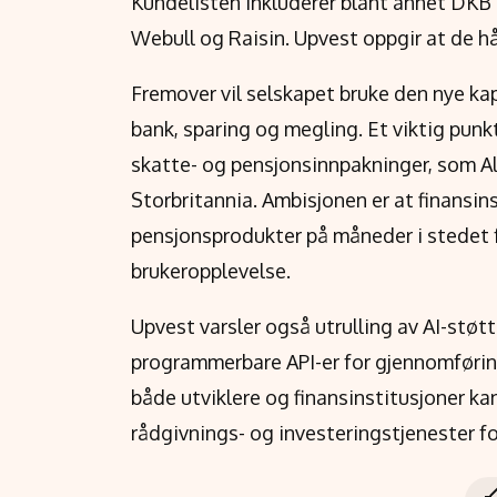
Kundelisten inkluderer blant annet DK
Webull og Raisin. Upvest oppgir at de hån
Fremover vil selskapet bruke den nye kapi
bank, sparing og megling. Et viktig punkt
skatte- og pensjonsinnpakninger, som Al
Storbritannia. Ambisjonen er at finansin
pensjonsprodukter på måneder i stedet 
brukeropplevelse.
Upvest varsler også utrulling av AI-støt
programmerbare API-er for gjennomføring 
både utviklere og finansinstitusjoner 
rådgivnings- og investeringstjenester fo