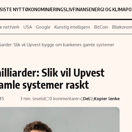
SISTE NYTT
ØKONOMI
NÆRINGSLIV
FINANS
ENERGI OG KLIMA
PO
e nettverk
USA
Google
Kunstig intelligens
BitCoin
Biløkonom
lliarder: Slik vil Upvest bygge om bankenes gamle systemer
Populær
Retningslin
Forskning
Personverner
lliarder: Slik vil Upvest
Google
Annonsepolic
amle systemer raskt
Kunstig intelligens
Brukervilkår
Infrastruktur
Cookiepolicy
:45
3 min. lesetid
0 kommentarer
Del
Kopier lenke
BitCoin
Retningslinjer
ter
EU-Kommisjonen
Redaksjonell 
Grønt skifte