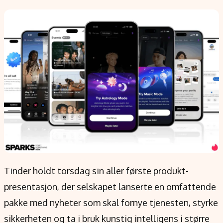
Populær
Retningslinjer
Forskning
Personvernerklæring
Google
Annonsepolicy
Kunstig intelligens
Brukervilkår
Infrastruktur
Cookiepolicy
BitCoin
Retningslinjer for rettelser
EU-Kommisjonen
Redaksjonell policy
Grønt skifte
Informasjon
Om oss
Tinder holdt torsdag sin aller første produkt-
Kontakt oss
presentasjon, der selskapet lanserte en omfattende
Forfattere og redaksjon
pakke med nyheter som skal fornye tjenesten, styrke
Etiske retningslinjer
sikkerheten og ta i bruk kunstig intelligens i større