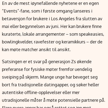
En av de mest iøynefallende nyhetene er en egen
“Events”-fane, som i første omgang lanseres i
betaversjon for brukere i Los Angeles fra slutten av
mai eller begynnelsen av juni. Her kan brukere finne
kuraterte, lokale arrangementer – som speakeasies,
bowlingkvelder, ravefester og keramikkurs – der de
kan møte matcher ansikt til ansikt.
Satsingen er et svar på generasjon Zs økende
preferanse for fysiske møter fremfor uendelig
sveiping på skjerm. Mange unge har beveget seg
bort fra tradisjonelle datingapper, og søker heller
autentiske offline-opplevelser eller mer
utradisjonelle måter å møte potensielle partnere på.
Flere nyere apper har også rettet seg inn mot