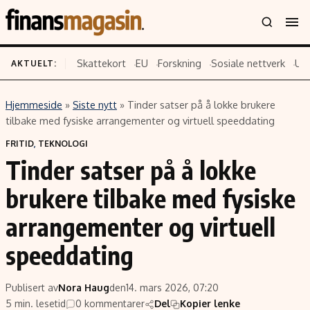
Skattekort
EU
Forskning
Sosiale nettverk
US
AKTUELT:
Hjemmeside
»
Siste nytt
»
Tinder satser på å lokke brukere
Innhold
Emner
tilbake med fysiske arrangementer og virtuell speeddating
Siste nytt
Næringsliv
FRITID
,
TEKNOLOGI
Tinder satser på å lokke
Eiendom
Økonomi
Energi og klima
Politikk
brukere tilbake med fysiske
Finans
Selskaper
arrangementer og virtuell
Fritid
Teknologi
speeddating
Hav og sjømat
Forbrukerrettigheter
Verden
Aksjer
Publisert av
Nora Haug
den
14. mars 2026, 07:20
5 min. lesetid
0 kommentarer
Del
Kopier lenke