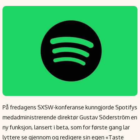
Populær
Retningslinjer
Forskning
Personvernerklæring
Google
Annonsepolicy
Kunstig intelligens
Brukervilkår
Infrastruktur
Cookiepolicy
BitCoin
Retningslinjer for rettelser
EU-Kommisjonen
Redaksjonell policy
Grønt skifte
Informasjon
Om oss
På fredagens SXSW-konferanse kunngjorde Spotifys
Kontakt oss
medadministrerende direktør Gustav Söderström en
Forfattere og redaksjon
ny funksjon, lansert i beta, som for første gang lar
Etiske retningslinjer
lyttere se gjennom og redigere sin egen «Taste