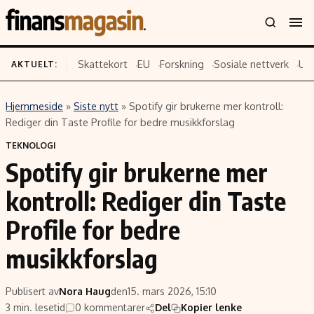
Skattekort
EU
Forskning
Sosiale nettverk
US
AKTUELT:
Hjemmeside
»
Siste nytt
»
Spotify gir brukerne mer kontroll:
Innhold
Emner
Rediger din Taste Profile for bedre musikkforslag
Siste nytt
Næringsliv
TEKNOLOGI
Spotify gir brukerne mer
Eiendom
Økonomi
Energi og klima
Politikk
kontroll: Rediger din Taste
Finans
Selskaper
Profile for bedre
Fritid
Teknologi
musikkforslag
Hav og sjømat
Forbrukerrettigheter
Verden
Aksjer
Publisert av
Nora Haug
den
15. mars 2026, 15:10
3 min. lesetid
0 kommentarer
Del
Kopier lenke