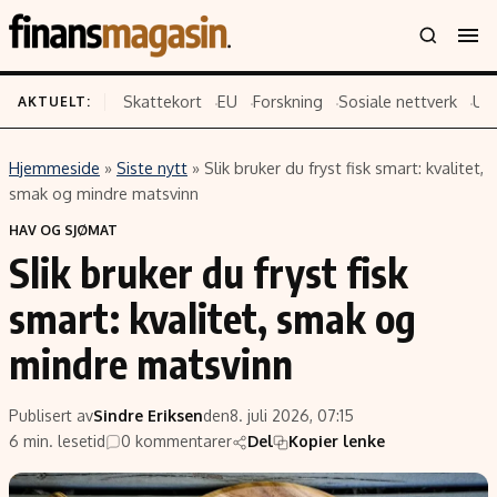
Skattekort
EU
Forskning
Sosiale nettverk
US
AKTUELT:
Hjemmeside
»
Siste nytt
»
Slik bruker du fryst fisk smart: kvalitet,
Innhold
Emner
smak og mindre matsvinn
Siste nytt
Næringsliv
HAV OG SJØMAT
Slik bruker du fryst fisk
Eiendom
Økonomi
Energi og klima
Politikk
smart: kvalitet, smak og
Finans
Selskaper
mindre matsvinn
Fritid
Teknologi
Hav og sjømat
Forbrukerrettigheter
Publisert av
Sindre Eriksen
den
8. juli 2026, 07:15
Verden
Aksjer
6 min. lesetid
0 kommentarer
Del
Kopier lenke