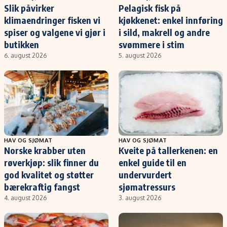
Slik påvirker
Pelagisk fisk på
klimaendringer fisken vi
kjøkkenet: enkel innføring
spiser og valgene vi gjør i
i sild, makrell og andre
butikken
svømmere i stim
6. august 2026
5. august 2026
HAV OG SJØMAT
HAV OG SJØMAT
Norske krabber uten
Kveite på tallerkenen: en
røverkjøp: slik finner du
enkel guide til en
god kvalitet og støtter
undervurdert
bærekraftig fangst
sjømatressurs
4. august 2026
3. august 2026