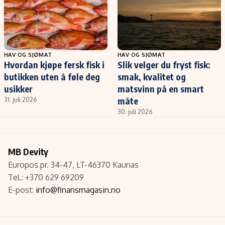
HAV OG SJØMAT
HAV OG SJØMAT
Hvordan kjøpe fersk fisk i
Slik velger du fryst fisk:
butikken uten å føle deg
smak, kvalitet og
usikker
matsvinn på en smart
måte
31. juli 2026
30. juli 2026
MB Devity
Europos pr. 34-47, LT-46370 Kaunas
Tel.: +370 629 69209
E-post:
info@finansmagasin.no