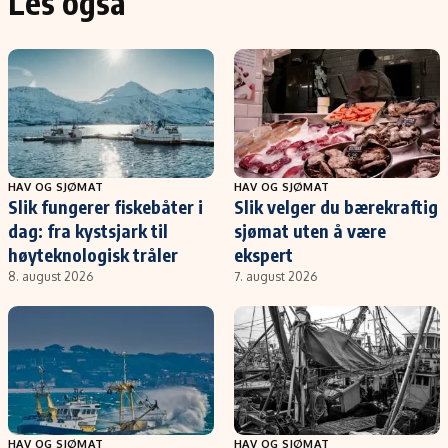
Les også
HAV OG SJØMAT
HAV OG SJØMAT
Slik fungerer fiskebåter i
Slik velger du bærekraftig
dag: fra kystsjark til
sjømat uten å være
høyteknologisk tråler
ekspert
8. august 2026
7. august 2026
HAV OG SJØMAT
HAV OG SJØMAT