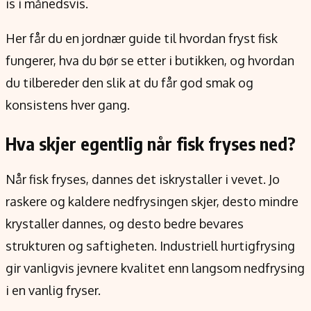
is i månedsvis.
Verdensnyheter
Alt om penger på engelsk
Her får du en jordnær guide til hvordan fryst fisk
fungerer, hva du bør se etter i butikken, og hvordan
du tilbereder den slik at du får god smak og
konsistens hver gang.
Hva skjer egentlig når fisk fryses ned?
Når fisk fryses, dannes det iskrystaller i vevet. Jo
raskere og kaldere nedfrysingen skjer, desto mindre
krystaller dannes, og desto bedre bevares
strukturen og saftigheten. Industriell hurtigfrysing
gir vanligvis jevnere kvalitet enn langsom nedfrysing
i en vanlig fryser.