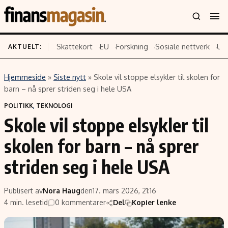
Skattekort
EU
Forskning
Sosiale nettverk
US
AKTUELT:
Hjemmeside
»
Siste nytt
»
Skole vil stoppe elsykler til skolen for
Innhold
Emner
barn – nå sprer striden seg i hele USA
Siste nytt
Næringsliv
POLITIKK
,
TEKNOLOGI
Skole vil stoppe elsykler til
Eiendom
Økonomi
Energi og klima
Politikk
skolen for barn – nå sprer
Finans
Selskaper
striden seg i hele USA
Fritid
Teknologi
Hav og sjømat
Forbrukerrettigheter
Publisert av
Nora Haug
den
17. mars 2026, 21:16
Verden
Aksjer
4 min. lesetid
0 kommentarer
Del
Kopier lenke