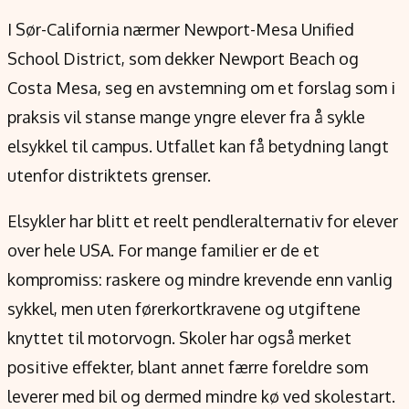
Verdensnyheter
I Sør-California nærmer Newport-Mesa Unified
Alt om penger på engelsk
School District, som dekker Newport Beach og
Costa Mesa, seg en avstemning om et forslag som i
praksis vil stanse mange yngre elever fra å sykle
elsykkel til campus. Utfallet kan få betydning langt
utenfor distriktets grenser.
Elsykler har blitt et reelt pendleralternativ for elever
over hele USA. For mange familier er de et
kompromiss: raskere og mindre krevende enn vanlig
sykkel, men uten førerkortkravene og utgiftene
knyttet til motorvogn. Skoler har også merket
positive effekter, blant annet færre foreldre som
leverer med bil og dermed mindre kø ved skolestart.