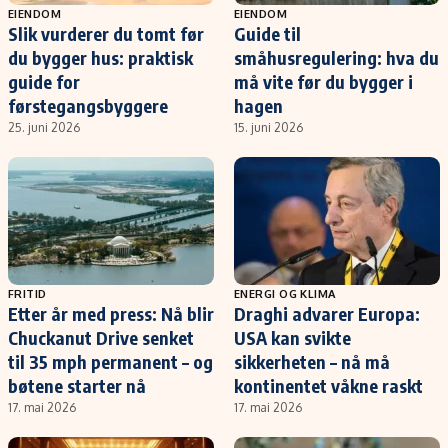
EIENDOM
EIENDOM
Slik vurderer du tomt før
Guide til
du bygger hus: praktisk
småhusregulering: hva du
guide for
må vite før du bygger i
førstegangsbyggere
hagen
25. juni 2026
15. juni 2026
FRITID
ENERGI OG KLIMA
Etter år med press: Nå blir
Draghi advarer Europa:
Chuckanut Drive senket
USA kan svikte
til 35 mph permanent – og
sikkerheten – nå må
bøtene starter nå
kontinentet våkne raskt
17. mai 2026
17. mai 2026