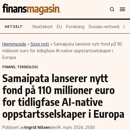
Skattekort
EU
Forskning
Sosiale nettverk
US
AKTUELT:
Hjemmeside
»
Siste nytt
»
Samaipata lanserer nytt fond på 110
Innhold
Emner
millioner euro for tidligfase AI-native oppstartsselskaper i
Europa
Siste nytt
Næringsliv
FINANS
,
TEKNOLOGI
Eiendom
Økonomi
Samaipata lanserer nytt
Energi og klima
Politikk
fond på 110 millioner euro
Finans
Selskaper
Fritid
Teknologi
for tidligfase AI-native
Hav og sjømat
Forbrukerrettigheter
oppstartsselskaper i Europa
Verden
Aksjer
Publisert av
Ingrid Nilsen
den
14. mars 2026, 21:00