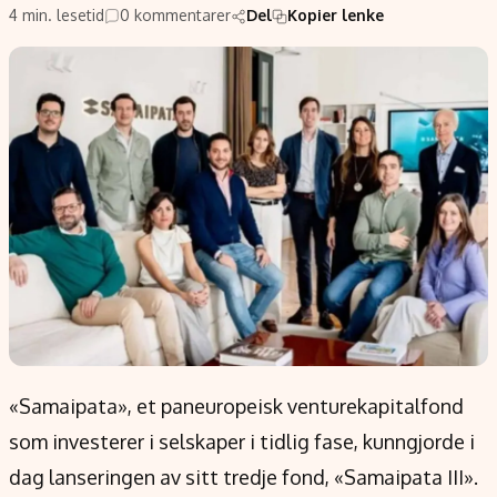
Populær
Retningslinjer
4 min. lesetid
0 kommentarer
Del
Kopier lenke
Forskning
Personvernerklæring
Google
Annonsepolicy
Kunstig intelligens
Brukervilkår
Infrastruktur
Cookiepolicy
BitCoin
Retningslinjer for rettelser
EU-Kommisjonen
Redaksjonell policy
Grønt skifte
Informasjon
Om oss
Kontakt oss
«Samaipata», et paneuropeisk venturekapitalfond
Forfattere og redaksjon
som investerer i selskaper i tidlig fase, kunngjorde i
Etiske retningslinjer
dag lanseringen av sitt tredje fond, «Samaipata III».