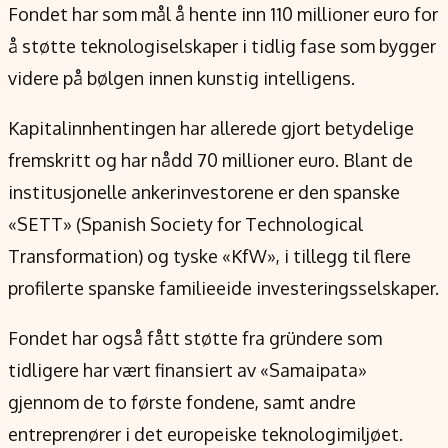
Verdensnyheter
Fondet har som mål å hente inn 110 millioner euro for
Alt om penger på engelsk
å støtte teknologiselskaper i tidlig fase som bygger
videre på bølgen innen kunstig intelligens.
Kapitalinnhentingen har allerede gjort betydelige
fremskritt og har nådd 70 millioner euro. Blant de
institusjonelle ankerinvestorene er den spanske
«SETT» (Spanish Society for Technological
Transformation) og tyske «KfW», i tillegg til flere
profilerte spanske familieeide investeringsselskaper.
Fondet har også fått støtte fra gründere som
tidligere har vært finansiert av «Samaipata»
gjennom de to første fondene, samt andre
entreprenører i det europeiske teknologimiljøet.