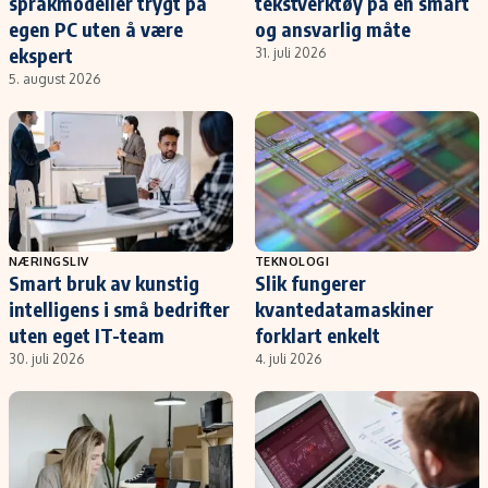
språkmodeller trygt på
tekstverktøy på en smart
egen PC uten å være
og ansvarlig måte
ekspert
31. juli 2026
5. august 2026
NÆRINGSLIV
TEKNOLOGI
Smart bruk av kunstig
Slik fungerer
intelligens i små bedrifter
kvantedatamaskiner
uten eget IT-team
forklart enkelt
30. juli 2026
4. juli 2026