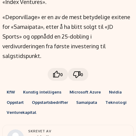
«Index Ventures».
«Deporvillage» er en av de mest betydelige exitene
for «Samaipata», etter å ha blitt solgt til «JD
Sports» og oppnådd en 25-dobling i
verdivurderingen fra første investering til
salgstidspunkt.
0
0
KfW
Kunstig intelligens
Microsoft Azure
Nvidia
Oppstart
Oppstartsbedrifter
Samaipata
Teknologi
Venturekapital
SKREVET AV