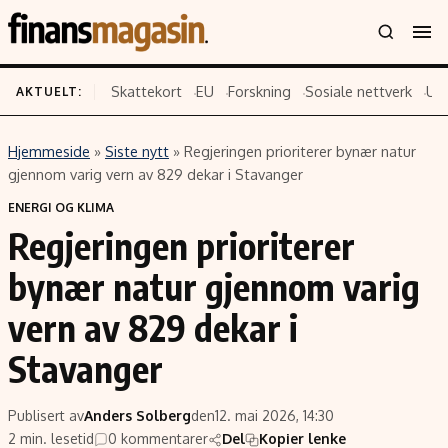
Skattekort
EU
Forskning
Sosiale nettverk
US
AKTUELT:
Hjemmeside
»
Siste nytt
»
Regjeringen prioriterer bynær natur
Innhold
Emner
gjennom varig vern av 829 dekar i Stavanger
Siste nytt
Næringsliv
ENERGI OG KLIMA
Regjeringen prioriterer
Eiendom
Økonomi
Energi og klima
Politikk
bynær natur gjennom varig
Finans
Selskaper
vern av 829 dekar i
Fritid
Teknologi
Stavanger
Hav og sjømat
Forbrukerrettigheter
Verden
Aksjer
Publisert av
Anders Solberg
den
12. mai 2026, 14:30
2 min. lesetid
0 kommentarer
Del
Kopier lenke