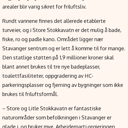
Verdensnyheter
arealer blir varig sikret for friluftsliv.
Alt om penger på engelsk
Rundt vannene finnes det allerede etablerte
turveier, og i Store Stokkavatn er det mulig å bade,
fiske, ro og padle kano. Området ligger nær
Stavanger sentrum og er lett å komme til for mange.
Den statlige støtten på 1,9 millioner kroner skal
blant annet brukes til tre nye badeplasser,
toalettfasiliteter, oppgradering av HC-
parkeringsplasser og fjerning av bygninger som ikke
brukes til friluftsformål.
– Store og Litle Stokkavatn er fantastiske
naturområder som befolkningen i Stavanger er
glade i, og bruker mye. Arbeiderparti-regjeringen