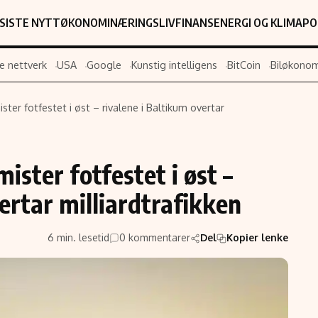
SISTE NYTT
ØKONOMI
NÆRINGSLIV
FINANS
ENERGI OG KLIMA
PO
e nettverk
USA
Google
Kunstig intelligens
BitCoin
Biløkonom
ster fotfestet i øst – rivalene i Baltikum overtar
Populær
Retningslin
Forskning
Personverner
ister fotfestet i øst –
Google
Annonsepolic
ertar milliardtrafikken
Kunstig intelligens
Brukervilkår
Infrastruktur
Cookiepolicy
6 min. lesetid
0 kommentarer
Del
Kopier lenke
BitCoin
Retningslinjer
ter
EU-Kommisjonen
Redaksjonell 
Grønt skifte