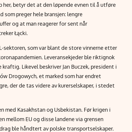
her, betyr det at den løpende evnen til å utføre
ld som preger hele bransjen: lengre
ffer og at man reagerer for sent når
reker Łącki.
-sektoren, som var blant de store vinnerne etter
koronapandemien. Leveransekjeder ble riktignok
kraftig. Likevel beskriver Jan Buczek, president i
ów Drogowych, et marked som har endret
agre, der de tas videre av kurerselskaper, i stedet
len med Kasakhstan og Usbekistan. Før krigen i
yten mellom EU og disse landene via grensen
rag ble håndtert av polske transportselskaper.