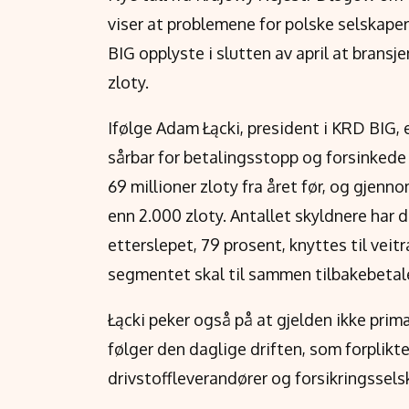
viser at problemene for polske selskaper
BIG opplyste i slutten av april at bransje
zloty.
Ifølge Adam Łącki, president i KRD BIG,
sårbar for betalingsstopp og forsinkede 
69 millioner zloty fra året før, og gjen
enn 2.000 zloty. Antallet skyldnere har d
etterslepet, 79 prosent, knyttes til vei
segmentet skal til sammen tilbakebetale 
Łącki peker også på at gjelden ikke prim
følger den daglige driften, som forplikte
drivstoffleverandører og forsikringssels