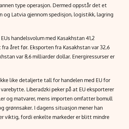
n annen type operasjon. Dermed oppstår det et
 og Latvia gjennom spedisjon, logistikk, lagring
de EUs handelsvolum med Kasakhstan 41,2
t fra året før. Eksporten fra Kasakhstan var 32,6
hstan var 8,6 milliarder dollar. Energiressurser er
kke like detaljerte tall for handelen med EU for
t varebytte. Liberadzki peker på at EU eksporterer
dler og matvarer, mens importen omfatter bomull
 og grønnsaker. I dagens situasjon mener han
r viktig, fordi enkelte markeder er blitt mindre