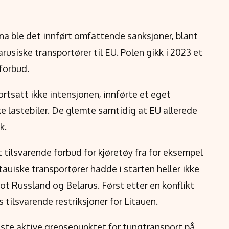
a ble det innført omfattende sanksjoner, blant
rusiske transportører til EU. Polen gikk i 2023 et
 forbud.
fortsatt ikke intensjonen, innførte et eget
ke lastebiler. De glemte samtidig at EU allerede
k.
t tilsvarende forbud for kjøretøy fra for eksempel
tauiske transportører hadde i starten heller ikke
t Russland og Belarus. Først etter en konflikt
 tilsvarende restriksjoner for Litauen.
ste aktive grensepunktet for tungtransport på