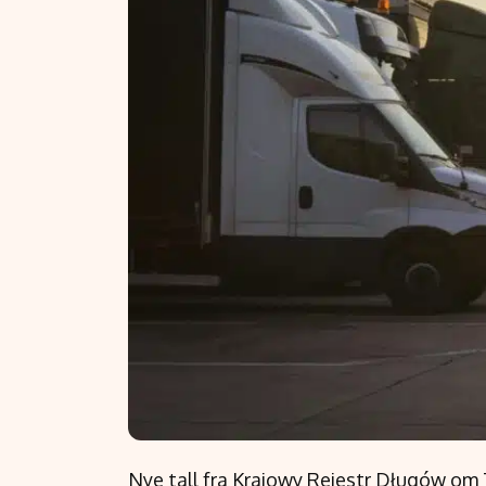
Nye tall fra Krajowy Rejestr Długów om T