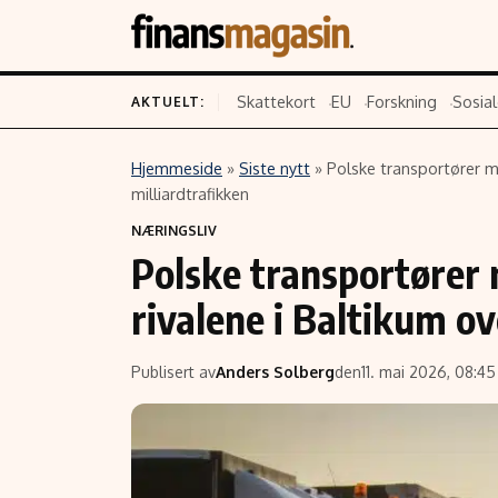
Skattekort
EU
Forskning
Sosial
AKTUELT:
Hjemmeside
»
Siste nytt
»
Polske transportører mi
Innhold
Emner
milliardtrafikken
NÆRINGSLIV
Siste nytt
Næringsliv
Polske transportører m
Eiendom
Økonomi
rivalene i Baltikum ov
Energi og klima
Politikk
Finans
Selskaper
Publisert av
Anders Solberg
den
11. mai 2026, 08:45
Fritid
Teknologi
Hav og sjømat
Forbrukerrettighe
Verden
Aksjer