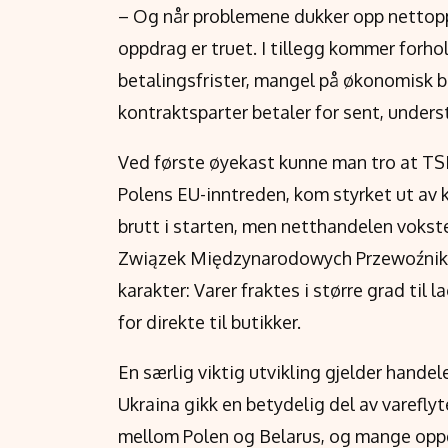
– Og når problemene dukker opp nettopp 
oppdrag er truet. I tillegg kommer forho
betalingsfrister, mangel på økonomisk bu
kontraktsparter betaler for sent, underst
Ved første øyekast kunne man tro at TSL
Polens EU-inntreden, kom styrket ut av 
brutt i starten, men netthandelen vokste 
Związek Międzynarodowych Przewoźnik
karakter: Varer fraktes i større grad til l
for direkte til butikker.
En særlig viktig utvikling gjelder hande
Ukraina gikk en betydelig del av varefl
mellom Polen og Belarus, og mange oppd