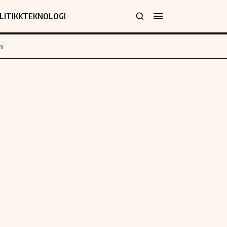
LITIKK
TEKNOLOGI
i
jer
Informasjon
klæring
Om oss
y
Kontakt oss
Forfattere og redaksjon
Etiske retningslinjer
 for rettelser
Verdensnyheter
policy
Alt om penger på engelsk