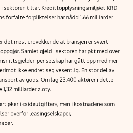
 i sektoren tiltar. Kredittopplysningsmiljøet KRD
ns forfalte forpliktelser har nådd 1,66 milliarder
 er det mest urovekkende at bransjen er svært
oppgjør. Samlet gjeld i sektoren har økt med over
nomsnittsgjelden per selskap har gått opp med mer
erimot ikke endret seg vesentlig. En stor del av
transport av gods. Om lag 23.400 aktører i dette
1,32 milliarder zloty.
ært øker i «sideutgifter», men i kostnadene som
lser overfor leasingselskaper,
kaper.