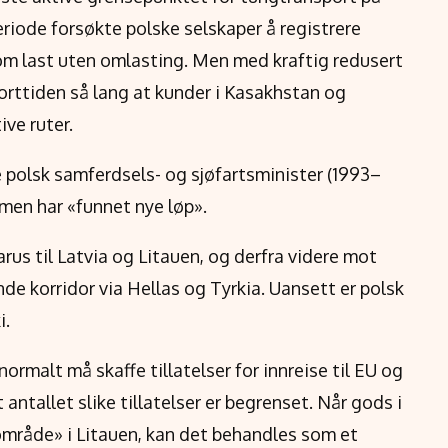
riode forsøkte polske selskaper å registrere
 om last uten omlasting. Men med kraftig redusert
orttiden så lang at kunder i Kasakhstan og
ive ruter.
e polsk samferdsels- og sjøfartsminister (1993–
 men har «funnet nye løp».
rus til Latvia og Litauen, og derfra videre mot
e korridor via Hellas og Tyrkia. Uansett er polsk
i.
normalt må skaffe tillatelser for innreise til EU og
ntallet slike tillatelser er begrenset. Når gods i
eområde» i Litauen, kan det behandles som et