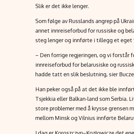
Slik er det ikke lenger.
Som følge av Russlands angrep på Ukrain
annet innreiseforbud for russiske og bela
steg lenger og innførte i tillegg et eget
– Den forrige regjeringen, og vi forstår 
innreiseforbud for belarusiske og russis
hadde tatt en slik beslutning, sier Bucze
Han peker også på at det ikke ble innfør
Tsjekkia eller Balkan-land som Serbia. Li
store problemer med å krysse grensen mo
mellom Minsk og Vilnius innførte Belarus
I dag er Koroszczyn–Kozłowicze det ene