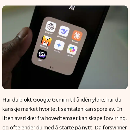
Populær
Retningslinjer
Forskning
Personvernerklæring
Google
Annonsepolicy
Kunstig intelligens
Brukervilkår
Infrastruktur
Cookiepolicy
BitCoin
Retningslinjer for rettelser
EU-Kommisjonen
Redaksjonell policy
Grønt skifte
Informasjon
Om oss
Har du brukt Google Gemini til å idémyldre, har du
Kontakt oss
kanskje merket hvor lett samtalen kan spore av. En
Forfattere og redaksjon
liten avstikker fra hovedtemaet kan skape forvirring,
Etiske retningslinjer
og ofte ender du med å starte på nytt. Da forsvinner