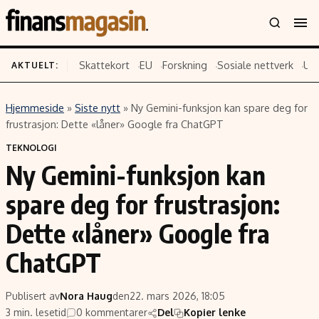
Skattekort
EU
Forskning
Sosiale nettverk
US
AKTUELT:
Hjemmeside
»
Siste nytt
»
Ny Gemini-funksjon kan spare deg for
Innhold
Emner
frustrasjon: Dette «låner» Google fra ChatGPT
Siste nytt
Næringsliv
TEKNOLOGI
Ny Gemini-funksjon kan
Eiendom
Økonomi
Energi og klima
Politikk
spare deg for frustrasjon:
Finans
Selskaper
Dette «låner» Google fra
Fritid
Teknologi
ChatGPT
Hav og sjømat
Forbrukerrettigheter
Verden
Aksjer
Publisert av
Nora Haug
den
22. mars 2026, 18:05
3 min. lesetid
0 kommentarer
Del
Kopier lenke