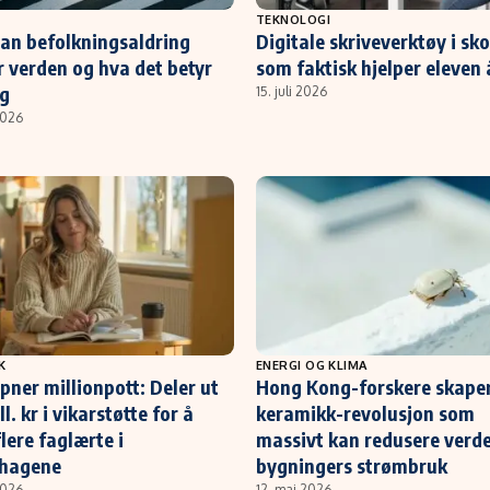
TEKNOLOGI
an befolkningsaldring
Digitale skriveverktøy i sk
r verden og hva det betyr
som faktisk hjelper eleven 
eg
15. juli 2026
2026
K
ENERGI OG KLIMA
pner millionpott: Deler ut
Hong Kong-forskere skape
ll. kr i vikarstøtte for å
keramikk-revolusjon som
flere faglærte i
massivt kan redusere verd
hagene
bygningers strømbruk
2026
12. mai 2026