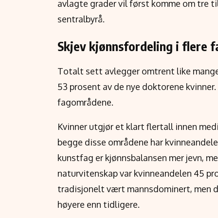
avlagte grader vil først komme om tre til
sentralbyrå.
Skjev kjønnsfordeling i flere f
Totalt sett avlegger omtrent like mange
53 prosent av de nye doktorene kvinner.
fagområdene.
Kvinner utgjør et klart flertall innen m
begge disse områdene har kvinneandelen l
kunstfag er kjønnsbalansen mer jevn, me
naturvitenskap var kvinneandelen 45 p
tradisjonelt vært mannsdominert, men de
høyere enn tidligere.