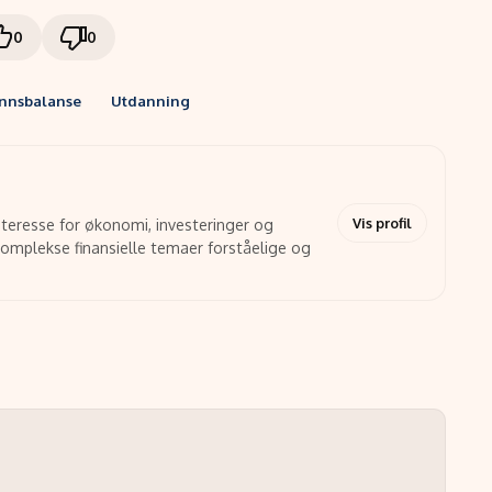
0
0
nnsbalanse
Utdanning
Vis profil
interesse for økonomi, investeringer og
 komplekse finansielle temaer forståelige og