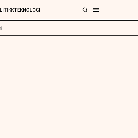
LITIKK
TEKNOLOGI
i
jer
Informasjon
klæring
Om oss
y
Kontakt oss
Forfattere og redaksjon
Etiske retningslinjer
 for rettelser
Verdensnyheter
policy
Alt om penger på engelsk