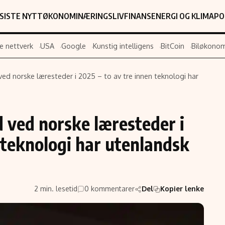
SISTE NYTT
ØKONOMI
NÆRINGSLIV
FINANS
ENERGI OG KLIMA
PO
e nettverk
USA
Google
Kunstig intelligens
BitCoin
Biløkonom
ed norske læresteder i 2025 – to av tre innen teknologi har
Populær
Retningslin
Forskning
Personverner
 ved norske læresteder i
Google
Annonsepolic
n teknologi har utenlandsk
Kunstig intelligens
Brukervilkår
Infrastruktur
Cookiepolicy
BitCoin
Retningslinjer
ter
EU-Kommisjonen
Redaksjonell 
2 min. lesetid
0 kommentarer
Del
Kopier lenke
Grønt skifte