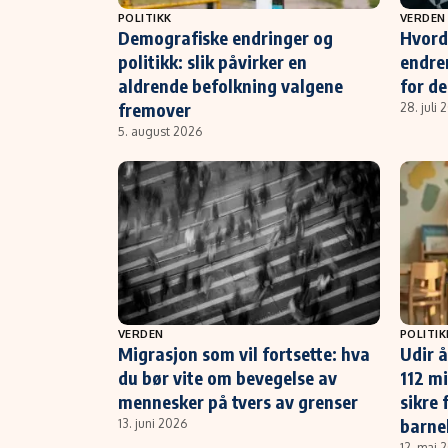
POLITIKK
VERDEN
Demografiske endringer og
Hvord
politikk: slik påvirker en
endre
aldrende befolkning valgene
for d
fremover
28. juli 
5. august 2026
VERDEN
POLITIK
Migrasjon som vil fortsette: hva
Udir å
du bør vite om bevegelse av
112 mi
mennesker på tvers av grenser
sikre 
barne
13. juni 2026
12. mai 