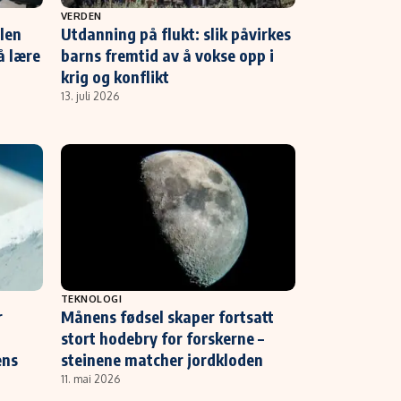
VERDEN
olen
Utdanning på flukt: slik påvirkes
å lære
barns fremtid av å vokse opp i
krig og konflikt
13. juli 2026
TEKNOLOGI
r
Månens fødsel skaper fortsatt
stort hodebry for forskerne –
ens
steinene matcher jordkloden
11. mai 2026