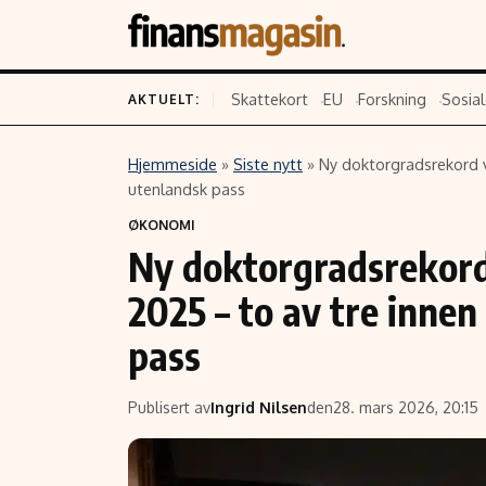
Skattekort
EU
Forskning
Sosial
AKTUELT:
Hjemmeside
»
Siste nytt
»
Ny doktorgradsrekord v
Innhold
Emner
utenlandsk pass
ØKONOMI
Siste nytt
Næringsliv
Ny doktorgradsrekord
Eiendom
Økonomi
2025 – to av tre inne
Energi og klima
Politikk
Finans
Selskaper
pass
Fritid
Teknologi
Hav og sjømat
Forbrukerrettighe
Publisert av
Ingrid Nilsen
den
28. mars 2026, 20:15
Verden
Aksjer