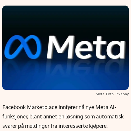
Populær
Retningslinjer
Forskning
Personvernerklæring
Google
Annonsepolicy
Kunstig intelligens
Brukervilkår
Infrastruktur
Cookiepolicy
BitCoin
Retningslinjer for rettelser
EU-Kommisjonen
Redaksjonell policy
Grønt skifte
Informasjon
Meta. Foto: Pixabay
Om oss
Kontakt oss
Facebook Marketplace innfører nå nye Meta AI-
Forfattere og redaksjon
funksjoner, blant annet en løsning som automatisk
Etiske retningslinjer
svarer på meldinger fra interesserte kjøpere,