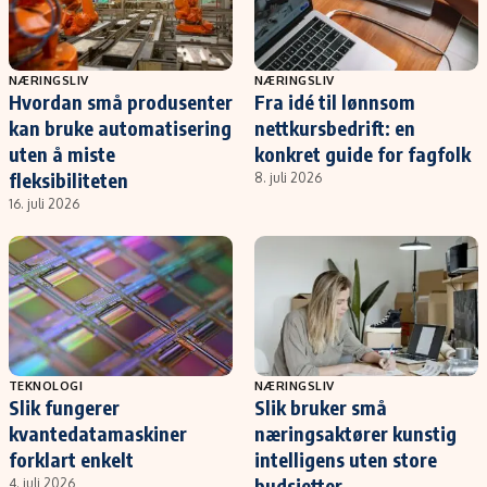
NÆRINGSLIV
NÆRINGSLIV
Hvordan små produsenter
Fra idé til lønnsom
kan bruke automatisering
nettkursbedrift: en
uten å miste
konkret guide for fagfolk
fleksibiliteten
8. juli 2026
16. juli 2026
TEKNOLOGI
NÆRINGSLIV
Slik fungerer
Slik bruker små
kvantedatamaskiner
næringsaktører kunstig
forklart enkelt
intelligens uten store
budsjetter
4. juli 2026