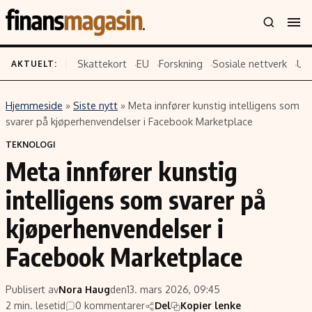
Skattekort
EU
Forskning
Sosiale nettverk
US
AKTUELT:
Hjemmeside
»
Siste nytt
»
Meta innfører kunstig intelligens som
Innhold
Emner
svarer på kjøperhenvendelser i Facebook Marketplace
Siste nytt
Næringsliv
TEKNOLOGI
Meta innfører kunstig
Eiendom
Økonomi
Energi og klima
Politikk
intelligens som svarer på
Finans
Selskaper
kjøperhenvendelser i
Fritid
Teknologi
Facebook Marketplace
Hav og sjømat
Forbrukerrettigheter
Verden
Aksjer
Publisert av
Nora Haug
den
13. mars 2026, 09:45
2 min. lesetid
0 kommentarer
Del
Kopier lenke