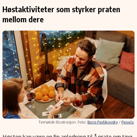
Høstaktiviteter som styrker praten
mellom dere
Tematisk illustrasjon. Foto:
Boris Pavlikovsky
/
Pexels
.
Høsten kan være en fin anledning til å prate om ting