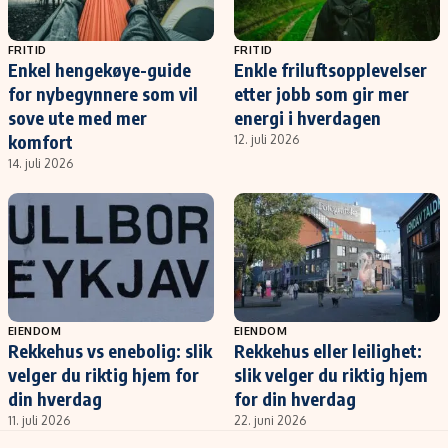
FRITID
FRITID
Enkel hengekøye-guide
Enkle friluftsopplevelser
for nybegynnere som vil
etter jobb som gir mer
sove ute med mer
energi i hverdagen
komfort
12. juli 2026
14. juli 2026
EIENDOM
EIENDOM
Rekkehus vs enebolig: slik
Rekkehus eller leilighet:
velger du riktig hjem for
slik velger du riktig hjem
din hverdag
for din hverdag
11. juli 2026
22. juni 2026