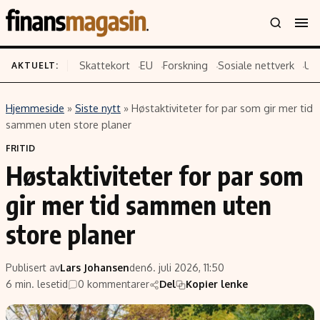
Skattekort
EU
Forskning
Sosiale nettverk
US
AKTUELT:
Hjemmeside
»
Siste nytt
»
Høstaktiviteter for par som gir mer tid
Innhold
Emner
sammen uten store planer
Siste nytt
Næringsliv
FRITID
Høstaktiviteter for par som
Eiendom
Økonomi
Energi og klima
Politikk
gir mer tid sammen uten
Finans
Selskaper
store planer
Fritid
Teknologi
Hav og sjømat
Forbrukerrettigheter
Publisert av
Lars Johansen
den
6. juli 2026, 11:50
Verden
Aksjer
6 min. lesetid
0 kommentarer
Del
Kopier lenke