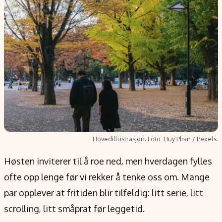
Populær
Retningslinjer
Forskning
Personvernerklæring
Google
Annonsepolicy
Kunstig intelligens
Brukervilkår
Infrastruktur
Cookiepolicy
BitCoin
Retningslinjer for rettelser
EU-Kommisjonen
Redaksjonell policy
Grønt skifte
Hovedillustrasjon. Foto: Huy Phan / Pexels.
Informasjon
Høsten inviterer til å roe ned, men hverdagen fylles
Om oss
ofte opp lenge før vi rekker å tenke oss om. Mange
Kontakt oss
par opplever at fritiden blir tilfeldig: litt serie, litt
Forfattere og redaksjon
scrolling, litt småprat før leggetid.
Etiske retningslinjer