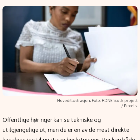
Populær
Retningslinjer
Forskning
Personvernerklæring
Google
Annonsepolicy
Kunstig intelligens
Brukervilkår
Infrastruktur
Cookiepolicy
BitCoin
Retningslinjer for rettelser
EU-Kommisjonen
Redaksjonell policy
Grønt skifte
Informasjon
Hovedillustrasjon. Foto: RDNE Stock project
Om oss
/ Pexels.
Kontakt oss
Offentlige høringer kan se tekniske og
Forfattere og redaksjon
utilgjengelige ut, men de er en av de mest direkte
Etiske retningslinjer
kanalene inn til politiske beslutninger. Her kan både