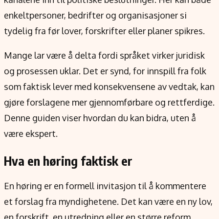
Verdensnyheter
enkeltpersoner, bedrifter og organisasjoner si
Alt om penger på engelsk
tydelig fra før lover, forskrifter eller planer spikres.
Mange lar være å delta fordi språket virker juridisk
og prosessen uklar. Det er synd, for innspill fra folk
som faktisk lever med konsekvensene av vedtak, kan
gjøre forslagene mer gjennomførbare og rettferdige.
Denne guiden viser hvordan du kan bidra, uten å
være ekspert.
Hva en høring faktisk er
En høring er en formell invitasjon til å kommentere
et forslag fra myndighetene. Det kan være en ny lov,
en forskrift, en utredning eller en større reform.