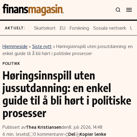
Skattekort
EU
Forskning
Sosiale nettverk
US
AKTUELT:
Hjemmeside
»
Siste nytt
»
Høringsinnspill uten jussutdanning: en
Innhold
Emner
enkel guide til å bli hørt i politiske prosesser
Siste nytt
Næringsliv
POLITIKK
Høringsinnspill uten
Eiendom
Økonomi
Energi og klima
Politikk
jussutdanning: en enkel
Finans
Selskaper
guide til å bli hørt i politiske
Fritid
Teknologi
prosesser
Hav og sjømat
Forbrukerrettigheter
Verden
Aksjer
Publisert av
Thea Kristiansen
den
8. juli 2026, 14:48
6 min. lesetid
0 kommentarer
Del
Kopier lenke