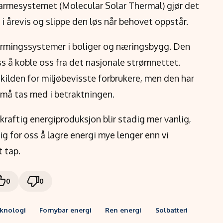
armesystemet (Molecular Solar Thermal) gjør det
 årevis og slippe den løs når behovet oppstår.
varmingssystemer i boliger og næringsbygg. Den
ss å koble oss fra det nasjonale strømnettet.
ikilden for miljøbevisste forbrukere, men den har
 må tas med i betraktningen.
raftig energiproduksjon blir stadig mer vanlig,
ig for oss å lagre energi mye lenger enn vi
t tap.
0
0
eknologi
Fornybar energi
Ren energi
Solbatteri