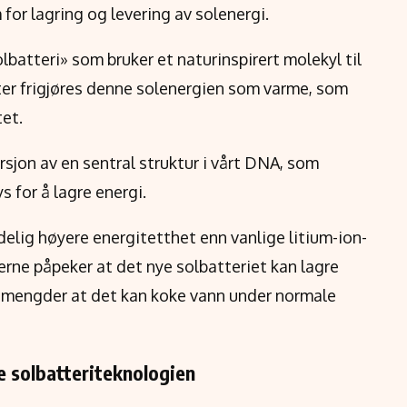
for lagring og levering av solenergi.
batteri» som bruker et naturinspirert molekyl til
tter frigjøres denne solenergien som varme, som
tet.
rsjon av en sentral struktur i vårt DNA, som
s for å lagre energi.
elig høyere energitetthet enn vanlige litium-ion-
kerne påpeker at det nye solbatteriet kan lagre
ore mengder at det kan koke vann under normale
e solbatteriteknologien