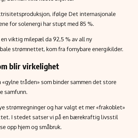
ektrisitetsproduksjon, ifølge Det internasjonale
dene for solenergi har stupt med 85 %.
 en viktig milepæl da 92,5 % av all ny
obale strømnettet, kom fra fornybare energikilder.
 blir virkelighet
n «gylne tråden» som binder sammen det store
ne samfunn.
øye strømregninger og har valgt et mer «frakoblet»
et. I stedet satser vi på en bærekraftig livsstil
lyse opp hjem og småbruk.