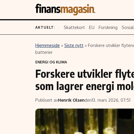
Skattekort
EU
Forskning
Sosial
AKTUELT:
Hjemmeside
»
Siste nytt
»
Forskere utvikler flyte
Innhold
Emner
batterier
ENERGI OG KLIMA
Siste nytt
Næringsliv
Forskere utvikler flyt
Eiendom
Økonomi
som lagrer energi mol
Energi og klima
Politikk
Finans
Selskaper
Publisert av
Henrik Olsen
den
13. mars 2026, 07:51
Fritid
Teknologi
Hav og sjømat
Forbrukerrettighe
Verden
Aksjer