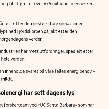
gang til strøm for over 675 millioner mennesker
iår lett etter den neste «store greia» innen
ypt ned i jordskorpen på jakt etter den
 morgendagens verden.
ndustrien har møtt utfordringer, spesielt etter
 hele verden.
an inneholde svaret på våre felles energibehov –
 mildt.
olenergi har sett dagens lys
et forskerteam ved «UC Santa Barbara» som har