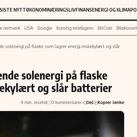
SISTE NYTT
ØKONOMI
NÆRINGSLIV
FINANS
ENERGI OG KLIMA
PO
e nettverk
USA
Google
Kunstig intelligens
BitCoin
Biløkonom
nde solenergi på flaske som lagrer energi molekylært og slår
Populær
Retningslin
Forskning
Personverner
ende solenergi på flaske
Google
Annonsepolic
ekylært og slår batterier
Kunstig intelligens
Brukervilkår
Infrastruktur
Cookiepolicy
4 min. lesetid
0 kommentarer
Del
Kopier lenke
BitCoin
Retningslinjer
ter
EU-Kommisjonen
Redaksjonell 
Grønt skifte