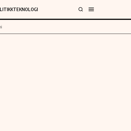
LITIKK
TEKNOLOGI
i
jer
Informasjon
klæring
Om oss
y
Kontakt oss
Forfattere og redaksjon
Etiske retningslinjer
 for rettelser
Verdensnyheter
policy
Alt om penger på engelsk