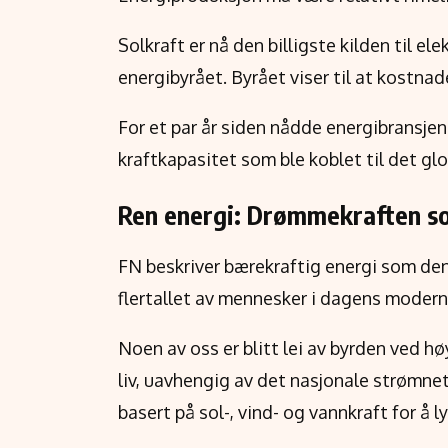
Solkraft er nå den billigste kilden til el
energibyrået. Byrået viser til at kostna
For et par år siden nådde energibransjen
kraftkapasitet som ble koblet til det gl
Ren energi: Drømmekraften som
FN beskriver bærekraftig energi som de
flertallet av mennesker i dagens moder
Noen av oss er blitt lei av byrden ved h
liv, uavhengig av det nasjonale strømnett
basert på sol-, vind- og vannkraft for å 