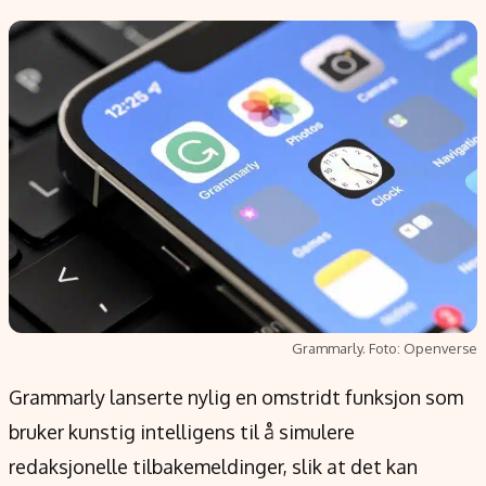
Populær
Retningslinjer
Forskning
Personvernerklæring
Google
Annonsepolicy
Kunstig intelligens
Brukervilkår
Infrastruktur
Cookiepolicy
BitCoin
Retningslinjer for rettelser
EU-Kommisjonen
Redaksjonell policy
Grønt skifte
Informasjon
Grammarly. Foto: Openverse
Om oss
Kontakt oss
Grammarly lanserte nylig en omstridt funksjon som
Forfattere og redaksjon
bruker kunstig intelligens til å simulere
Etiske retningslinjer
redaksjonelle tilbakemeldinger, slik at det kan