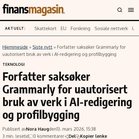
Skattekort
EU
Forskning
Sosiale nettverk
US
AKTUELT:
Hjemmeside
»
Siste nytt
»
Forfatter saksøker Grammarly for
Innhold
Emner
uautorisert bruk av verk i AI-redigering og profilbygging
Siste nytt
Næringsliv
TEKNOLOGI
Forfatter saksøker
Eiendom
Økonomi
Energi og klima
Politikk
Grammarly for uautorisert
Finans
Selskaper
bruk av verk i AI-redigering
Fritid
Teknologi
og profilbygging
Hav og sjømat
Forbrukerrettigheter
Verden
Aksjer
Publisert av
Nora Haug
den
13. mars 2026, 15:38
3 min. lesetid
0 kommentarer
Del
Kopier lenke