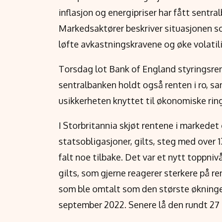
inflasjon og energipriser har fått sentr
Markedsaktører beskriver situasjonen som 
løfte avkastningskravene og øke volatil
Torsdag lot Bank of England styringsre
sentralbanken holdt også renten i ro, s
usikkerheten knyttet til økonomiske rin
I Storbritannia skjøt rentene i markedet
statsobligasjoner, gilts, steg med over 1
falt noe tilbake. Det var et nytt toppniv
gilts, som gjerne reagerer sterkere på re
som ble omtalt som den største økningen
september 2022. Senere lå den rundt 27 