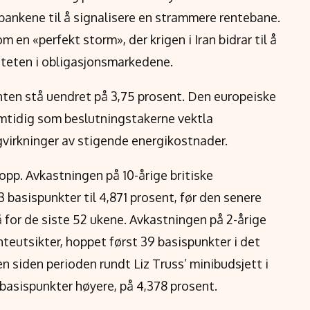
albankene til å signalisere en strammere rentebane.
en «perfekt storm», der krigen i Iran bidrar til å
iteten i obligasjonsmarkedene.
nten stå uendret på 3,75 prosent. Den europeiske
amtidig som beslutningstakerne vektla
gvirkninger av stigende energikostnader.
 opp. Avkastningen på 10-årige britiske
3 basispunkter til 4,871 prosent, før den senere
å for de siste 52 ukene. Avkastningen på 2-årige
nteutsikter, hoppet først 39 basispunkter i det
 siden perioden rundt Liz Truss’ minibudsjett i
basispunkter høyere, på 4,378 prosent.