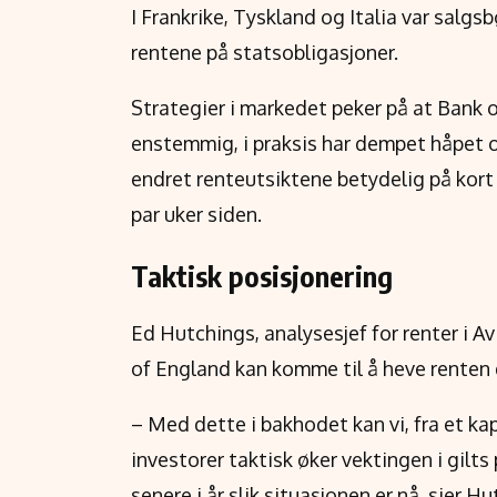
I Frankrike, Tyskland og Italia var salg
rentene på statsobligasjoner.
Strategier i markedet peker på at Bank 
enstemmig, i praksis har dempet håpet om
endret renteutsiktene betydelig på kor
par uker siden.
Taktisk posisjonering
Ed Hutchings, analysesjef for renter i A
of England kan komme til å heve rente
– Med dette i bakhodet kan vi, fra et ka
investorer taktisk øker vektingen i gilt
senere i år slik situasjonen er nå, sier H