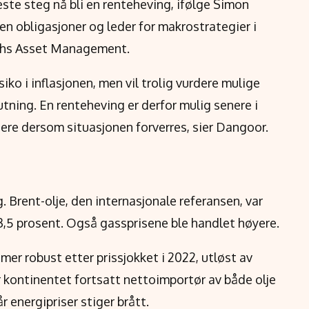
ste steg nå bli en renteheving, ifølge Simon
en obligasjoner og leder for makrostrategier i
achs Asset Management.
iko i inflasjonen, men vil trolig vurdere mulige
utning. En renteheving er derfor mulig senere i
igere dersom situasjonen forverres, sier Dangoor.
 Brent-olje, den internasjonale referansen, var
å 3,5 prosent. Også gassprisene ble handlet høyere.
mer robust etter prissjokket i 2022, utløst av
r kontinentet fortsatt nettoimportør av både olje
 energipriser stiger brått.