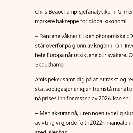
Chris Beauchamp, sjefanalytiker i IG, me
mørkere bakteppe for global økonomi.
– Rentene våkner til den økonomiske «
står overfor på grunn av krigen i Iran. In
hele Europa når utsiktene blir svakere. O
Beauchamp.
Amis peker samtidig på at et raskt og re
statsobligasjoner igjen fremstå mer at
nå prises inn for resten av 2026, kan snu 
– Men akkurat nå, uten noen tydelig slu
av «ting vi gjorde feil i 2022»-manualen,
sted, sier han.