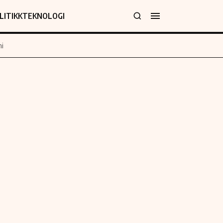
LITIKK
TEKNOLOGI
i
jer
Informasjon
klæring
Om oss
y
Kontakt oss
Forfattere og redaksjon
Etiske retningslinjer
 for rettelser
Verdensnyheter
policy
Alt om penger på engelsk