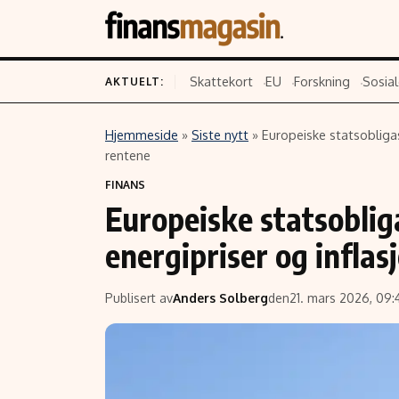
Skattekort
EU
Forskning
Sosial
AKTUELT:
Hjemmeside
»
Siste nytt
»
Europeiske statsobligas
Innhold
Emner
rentene
FINANS
Siste nytt
Næringsliv
Europeiske statsoblig
Eiendom
Økonomi
energipriser og inflas
Energi og klima
Politikk
Finans
Selskaper
Publisert av
Anders Solberg
den
21. mars 2026, 09:
Fritid
Teknologi
Hav og sjømat
Forbrukerrettighe
Verden
Aksjer