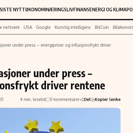
SISTE NYTT
ØKONOMI
NÆRINGSLIV
FINANS
ENERGI OG KLIMA
PO
e nettverk
USA
Google
Kunstig intelligens
BitCoin
Biløkonom
joner under press – energipriser og inflasjonsfrykt driver
Populær
Retningslin
Forskning
Personverner
asjoner under press –
Google
Annonsepolic
jonsfrykt driver rentene
Kunstig intelligens
Brukervilkår
Infrastruktur
Cookiepolicy
45
4 min. lesetid
0 kommentarer
Del
Kopier lenke
BitCoin
Retningslinjer
ter
EU-Kommisjonen
Redaksjonell 
Grønt skifte