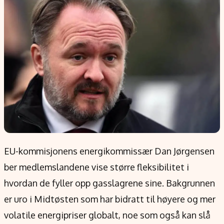
Populær
Retningslinjer
Forskning
Personvernerklæring
Google
Annonsepolicy
Kunstig intelligens
Brukervilkår
Infrastruktur
Cookiepolicy
BitCoin
Retningslinjer for rettelser
EU-Kommisjonen
Redaksjonell policy
Grønt skifte
Informasjon
EU-kommisjonens energikommissær Dan Jørgensen
Om oss
ber medlemslandene vise større fleksibilitet i
Kontakt oss
hvordan de fyller opp gasslagrene sine. Bakgrunnen
Forfattere og redaksjon
er uro i Midtøsten som har bidratt til høyere og mer
Etiske retningslinjer
volatile energipriser globalt, noe som også kan slå