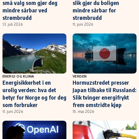
små valg som gjør deg
slik gjør du boligen
mindre sårbar ved
mindre sårbar for
strømbrudd
strømbrudd
13. juli 2026
11. juni 2026
ENERGI OG KLIMA
VERDEN
Energisikkerhet i en
Hormuzstredet presser
urolig verden: hva det
Japan tilbake til Russland:
betyr for Norge og for deg
Slik tvinger energifrykt
som forbruker
frem omstridte kjøp
11. juni 2026
15. mai 2026