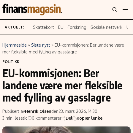
Skattekort
EU
Forskning
Sosiale nettverk
US
AKTUELT:
Hjemmeside
»
Siste nytt
»
EU-kommisjonen: Ber landene være
Innhold
Emner
mer fleksible med fylling av gasslagre
Siste nytt
Næringsliv
POLITIKK
EU-kommisjonen: Ber
Eiendom
Økonomi
Energi og klima
Politikk
landene være mer fleksible
Finans
Selskaper
med fylling av gasslagre
Fritid
Teknologi
Hav og sjømat
Forbrukerrettigheter
Publisert av
Henrik Olsen
den
23. mars 2026, 14:30
Verden
Aksjer
3 min. lesetid
0 kommentarer
Del
Kopier lenke