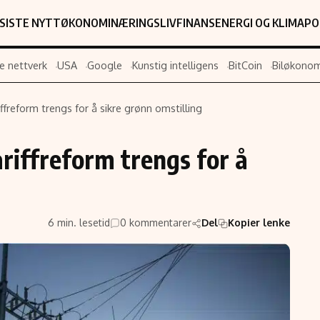
SISTE NYTT
ØKONOMI
NÆRINGSLIV
FINANS
ENERGI OG KLIMA
PO
e nettverk
USA
Google
Kunstig intelligens
BitCoin
Biløkonom
freform trengs for å sikre grønn omstilling
Populær
Retningslin
riffreform trengs for å
Forskning
Personverner
Google
Annonsepolic
Kunstig intelligens
Brukervilkår
Infrastruktur
Cookiepolicy
6 min. lesetid
0 kommentarer
Del
Kopier lenke
BitCoin
Retningslinjer
ter
EU-Kommisjonen
Redaksjonell 
Grønt skifte