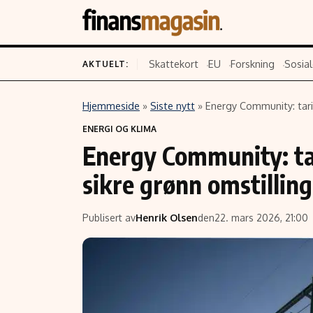
Skattekort
EU
Forskning
Sosial
AKTUELT:
Hjemmeside
»
Siste nytt
»
Energy Community: tarif
Innhold
Emner
ENERGI OG KLIMA
Energy Community: ta
Siste nytt
Næringsliv
Eiendom
Økonomi
sikre grønn omstilling
Energi og klima
Politikk
Finans
Selskaper
Publisert av
Henrik Olsen
den
22. mars 2026, 21:00
Fritid
Teknologi
Hav og sjømat
Forbrukerrettighe
Verden
Aksjer