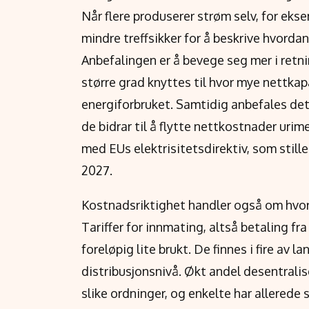
Når flere produserer strøm selv, for ekse
mindre treffsikker for å beskrive hvordan
Anbefalingen er å bevege seg mer i retnin
større grad knyttes til hvor mye nettkap
energiforbruket. Samtidig anbefales de
de bidrar til å flytte nettkostnader urim
med EUs elektrisitetsdirektiv, som stiller
2027.
Kostnadsriktighet handler også om hvor
Tariffer for innmating, altså betaling fr
foreløpig lite brukt. De finnes i fire av 
distribusjonsnivå. Økt andel desentralise
slike ordninger, og enkelte har allerede 