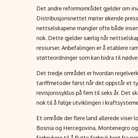
Det andre reformområdet gjelder om inves
Distribusjonsnettet møter økende press 
nettselskapene mangler ofte både insenti
nok. Dette gjelder særlig når nettselsk
ressurser. Anbefalingen er å etablere r
støtteordninger som kan bidra til nødv
Det tredje området er hvordan regelverk
tariffmetoder først når det oppstår et t
revisjonssyklus på fem til seks år. Det s
nok til å følge utviklingen i kraftsysteme
Et område der flere land allerede viser lo
Bosnia og Hercegovina, Montenegro og S
forbrukere til å flytte forbruk bort fra 