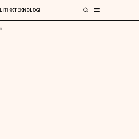
LITIKK
TEKNOLOGI
i
jer
Informasjon
klæring
Om oss
y
Kontakt oss
Forfattere og redaksjon
Etiske retningslinjer
 for rettelser
Verdensnyheter
policy
Alt om penger på engelsk