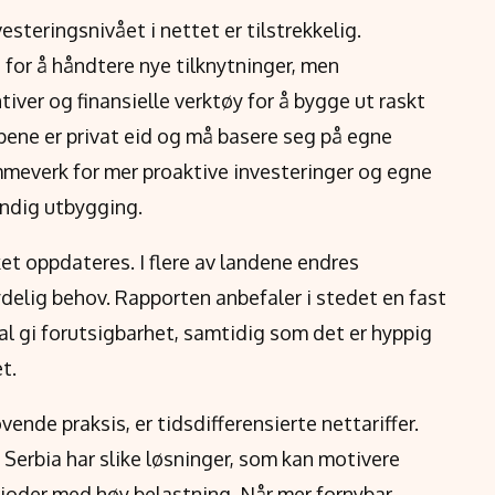
teringsnivået i nettet er tilstrekkelig.
for å håndtere nye tilknytninger, men
ver og finansielle verktøy for å bygge ut raskt
apene er privat eid og må basere seg på egne
ammeverk for mer proaktive investeringer og egne
endig utbygging.
et oppdateres. I flere av landene endres
ydelig behov. Rapporten anbefaler i stedet en fast
kal gi forutsigbarhet, samtidig som det er hyppig
t.
vende praksis, er tidsdifferensierte nettariffer.
erbia har slike løsninger, som kan motivere
perioder med høy belastning. Når mer fornybar