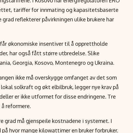
øringstariffene. I Kosovo har energiregulatoren ERO
ettet, tariffer for innmating og kapasitetsbaserte
re grad reflekterer påvirkningen ulike brukere har
får økonomiske insentiver til å opprettholde
r, har også fått større utbredelse. Slike
lbania, Georgia, Kosovo, Montenegro og Ukraina.
mgangen ikke må overskygge omfanget av det som
lokal solkraft og økt elbilbruk, legger nye krav på
ller er ikke utformet for disse endringene. Tre
 å reformere.
rre grad må gjenspeile kostnadene i systemet. I
d på hvor mange kilowattimer en bruker forbruker.