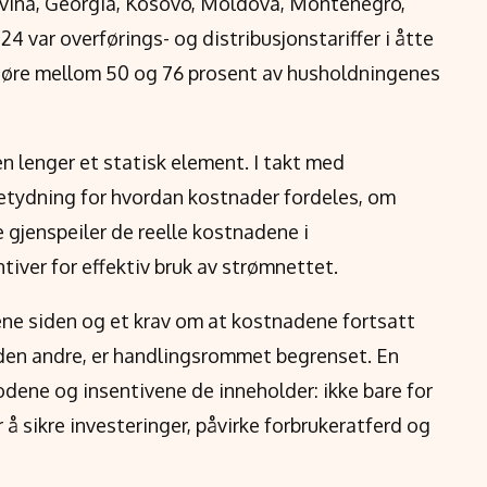
vina, Georgia, Kosovo, Moldova, Montenegro,
4 var overførings- og distribusjonstariffer i åtte
tgjøre mellom 50 og 76 prosent av husholdningenes
n lenger et statisk element. I takt med
 betydning for hvordan kostnader fordeles, om
e gjenspeiler de reelle kostnadene i
tiver for effektiv bruk av strømnettet.
e siden og et krav om at kostnadene fortsatt
 den andre, er handlingsrommet begrenset. En
todene og insentivene de inneholder: ikke bare for
å sikre investeringer, påvirke forbrukeratferd og