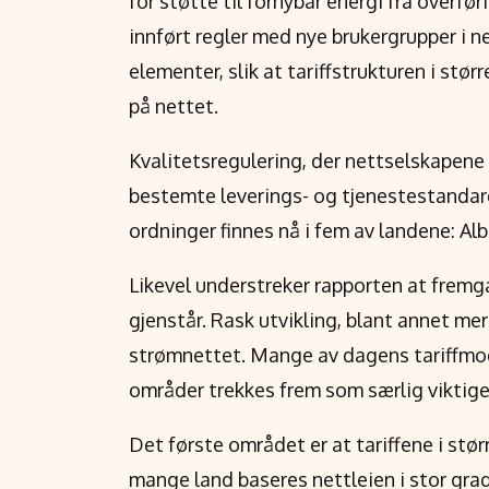
for støtte til fornybar energi fra overf
innført regler med nye brukergrupper i n
elementer, slik at tariffstrukturen i stør
på nettet.
Kvalitetsregulering, der nettselskapene 
bestemte leverings- og tjenestestandarde
ordninger finnes nå i fem av landene: A
Likevel understreker rapporten at fre
gjenstår. Rask utvikling, blant annet mer 
strømnettet. Mange av dagens tariffmode
områder trekkes frem som særlig viktige
Det første området er at tariffene i stø
mange land baseres nettleien i stor gra