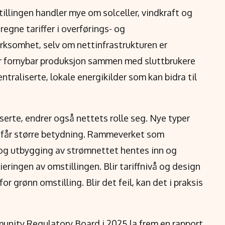
illingen handler mye om solceller, vindkraft og
egne tariffer i overførings- og
rksomhet, selv om nettinfrastrukturen er
r fornybar produksjon sammen med sluttbrukere
ntraliserte, lokale energikilder som kan bidra til
erte, endrer også nettets rolle seg. Nye typer
e får større betydning. Rammeverket som
og utbygging av strømnettet hentes inn og
sieringen av omstillingen. Blir tariffnivå og design
r grønn omstilling. Blir det feil, kan det i praksis
unity Regulatory Board i 2025 la frem en rapport