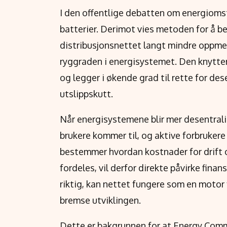
I den offentlige debatten om energiomst
batterier. Derimot vies metoden for å ber
distribusjonsnettet langt mindre oppme
ryggraden i energisystemet. Den knytte
og legger i økende grad til rette for dese
utslippskutt.
Når energisystemene blir mer desentralis
brukere kommer til, og aktive forbruker
bestemmer hvordan kostnader for drift 
fordeles, vil derfor direkte påvirke finan
riktig, kan nettet fungere som en motor fo
bremse utviklingen.
Dette er bakgrunnen for at Energy Comm