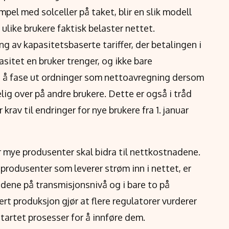
mpel med solceller på taket, blir en slik modell
 ulike brukere faktisk belaster nettet.
g av kapasitetsbaserte tariffer, der betalingen i
asitet en bruker trenger, og ikke bare
t å fase ut ordninger som nettoavregning dersom
elig over på andre brukere. Dette er også i tråd
 krav til endringer for nye brukere fra 1. januar
 mye produsenter skal bidra til nettkostnadene.
a produsenter som leverer strøm inn i nettet, er
landene på transmisjonsnivå og i bare to på
rt produksjon gjør at flere regulatorer vurderer
startet prosesser for å innføre dem.