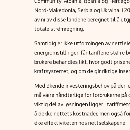
Community: Albania, Bosnia og Hercego
Nord-Makedonia, Serbia og Ukraina. I 202
av ni av disse landene beregnet til å u
totale strømregning.
Samtidig er ikke utformingen av nettleie
energiomstillingen får tariffene større
brukere behandles likt, hvor godt prisen
kraftsystemet, og om de gir riktige insen
Med økende investeringsbehov på den en
må være håndterlige for forbrukerne på
viktig del av løsningen ligger i tariffme
å dekke nettets kostnader, men også for 
øke effektiviteten hos nettselskapene.