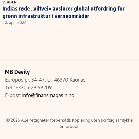
Populær
Retningslinjer
VERDEN
Indias røde „viltvei» avslører global utfordring for
Forskning
Personvernerklæring
grønn infrastruktur i verneområder
Google
Annonsepolicy
30. april 2026
Kunstig intelligens
Brukervilkår
Infrastruktur
Cookiepolicy
BitCoin
Retningslinjer for rettelser
EU-Kommisjonen
Redaksjonell policy
Grønt skifte
MB Devity
Europos pr. 34-47, LT-46370 Kaunas
Tel.: +370 629 69209
Informasjon
E-post:
info@finansmagasin.no
Om oss
Kontakt oss
© 2026 Alle rettigheter forbeholdt. Kopiering uten skriftlig samtykke
Forfattere og redaksjon
er forbudt.
Etiske retningslinjer