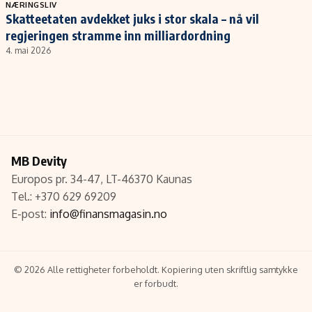
Populær
Retningslinjer
NÆRINGSLIV
Skatteetaten avdekket juks i stor skala – nå vil
Forskning
Personvernerklæring
regjeringen stramme inn milliardordning
Google
Annonsepolicy
4. mai 2026
Kunstig intelligens
Brukervilkår
Infrastruktur
Cookiepolicy
BitCoin
Retningslinjer for rettelser
EU-Kommisjonen
Redaksjonell policy
Grønt skifte
MB Devity
Europos pr. 34-47, LT-46370 Kaunas
Tel.: +370 629 69209
Informasjon
E-post:
info@finansmagasin.no
Om oss
Kontakt oss
© 2026 Alle rettigheter forbeholdt. Kopiering uten skriftlig samtykke
Forfattere og redaksjon
er forbudt.
Etiske retningslinjer