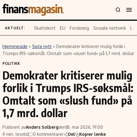
Skattekort
EU
Forskning
Sosiale nettverk
US
AKTUELT:
Hjemmeside
»
Siste nytt
»
Demokrater kritiserer mulig forlik i
Innhold
Emner
Trumps IRS-søksmål: Omtalt som «slush fund» på 1,7 mrd. dollar
Siste nytt
Næringsliv
POLITIKK
Demokrater kritiserer mulig
Eiendom
Økonomi
Energi og klima
Politikk
forlik i Trumps IRS-søksmål:
Finans
Selskaper
Omtalt som «slush fund» på
Fritid
Teknologi
1,7 mrd. dollar
Hav og sjømat
Forbrukerrettigheter
Verden
Aksjer
Publisert av
Anders Solberg
den
18. mai 2026, 19:00
4 min. lesetid
0 kommentarer
Del
Kopier lenke