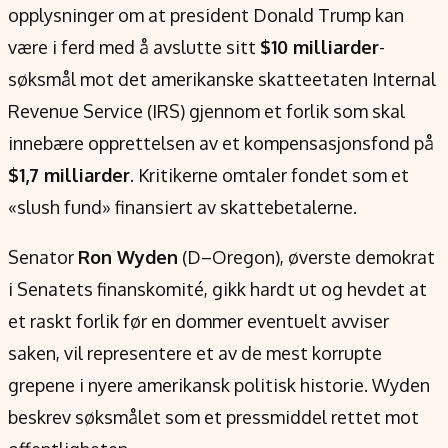
Verdensnyheter
opplysninger om at president Donald Trump kan
Alt om penger på engelsk
være i ferd med å avslutte sitt
$10 milliarder
-
søksmål mot det amerikanske skatteetaten Internal
Revenue Service (IRS) gjennom et forlik som skal
innebære opprettelsen av et kompensasjonsfond på
$1,7 milliarder
. Kritikerne omtaler fondet som et
«slush fund» finansiert av skattebetalerne.
Senator
Ron Wyden
(D–Oregon), øverste demokrat
i Senatets finanskomité, gikk hardt ut og hevdet at
et raskt forlik før en dommer eventuelt avviser
saken, vil representere et av de mest korrupte
grepene i nyere amerikansk politisk historie. Wyden
beskrev søksmålet som et pressmiddel rettet mot