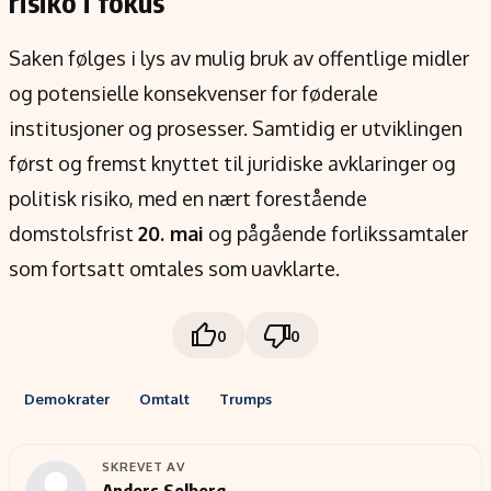
risiko i fokus
Saken følges i lys av mulig bruk av offentlige midler
og potensielle konsekvenser for føderale
institusjoner og prosesser. Samtidig er utviklingen
først og fremst knyttet til juridiske avklaringer og
politisk risiko, med en nært forestående
domstolsfrist
20. mai
og pågående forlikssamtaler
som fortsatt omtales som uavklarte.
0
0
Demokrater
Omtalt
Trumps
SKREVET AV
Anders Solberg